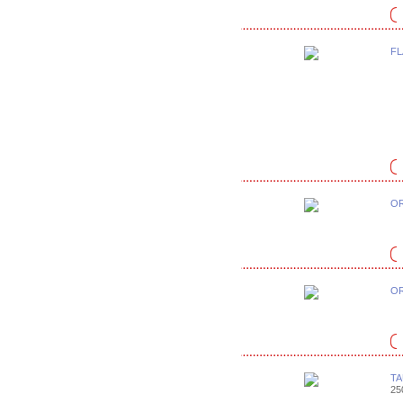
FL
OR
OR
TA
25