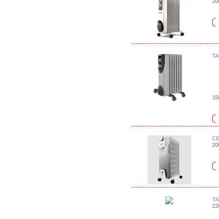
20
TA
15
CE
20
TA
22