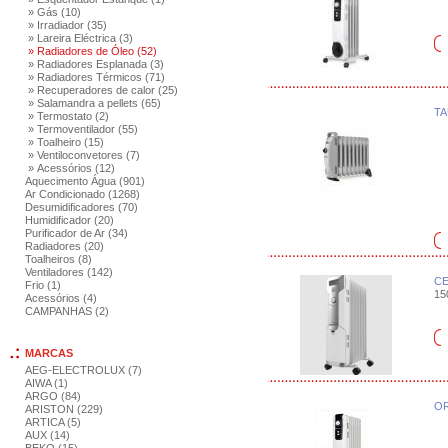
» Gás (10)
» Irradiador (35)
» Lareira Eléctrica (3)
» Radiadores de Óleo (52)
» Radiadores Esplanada (3)
» Radiadores Térmicos (71)
» Recuperadores de calor (25)
» Salamandra a pellets (65)
TA
» Termostato (2)
» Termoventilador (55)
» Toalheiro (15)
» Ventiloconvetores (7)
» Acessórios (12)
Aquecimento Água (901)
Ar Condicionado (1268)
Desumidificadores (70)
Humidificador (20)
Purificador de Ar (34)
Radiadores (20)
Toalheiros (8)
Ventiladores (142)
CE
Frio (1)
15
Acessórios (4)
CAMPANHAS (2)
MARCAS
AEG-ELECTROLUX (7)
AIWA (1)
ARGO (84)
OR
ARISTON (229)
ARTICA (5)
AUX (14)