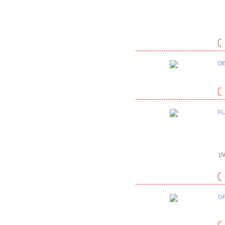
DE
FL
15
OR