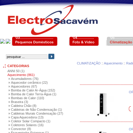
CLIMATIZAÇÃO
::
Aquecimento
::
Radi
CATEGORIAS
ANNI 50 (1)
Aquecimento (861)
» Acumuladores (76)
» Aquecedor cerâmico (22)
» Aquecedores (67)
» Bomba de Calor Ar-Água (152)
OR
» Bomba de Calor Terra-Água (1)
» Bombas de Calor (110)
» Braseira (3)
» Caldeira Chão (8)
» Caldeiras de Não Condensação (1)
» Caldeiras Murais Condensação (27)
» Capa Aquecedora (13)
» Coletor Solar Compacto (1)
» Coletores Solares (16)
» Convector (8)
OR
» Esquentador Estanque (1)