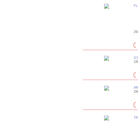
FL
25
G3
18
AR
29
TA