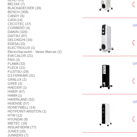
BEKO (15)
BELTAX (7)
BLACK&DECKER (26)
BOSCH (308)
CANDY (6)
CATA (14)
CECOTEC (37)
OR
CORBERÓ (4)
DAIKIN (320)
DAITSU (87)
DELONGHI (34)
EDESA (15)
ELECTROLUX (1)
ElectroSacavém - Varias Marcas (2)
EVA CALOR (21)
FAIS (3)
FLAMA (32)
OR
FLECK (21)
FUJITSU (29)
G3 FERRARI (31)
GRALUX (2)
GREE (3)
HAEGER (1)
HAIER (67)
HAMA (1)
HAVERLAND (52)
OR
HISENSE (57)
HONEYWELL (14)
HOTPOINT-ARISTON (1)
HTW (12)
HYUNDAI (8)
IMETEC (18)
INSUATHERM (77)
JUNEX (20)
JUNKERS (7)