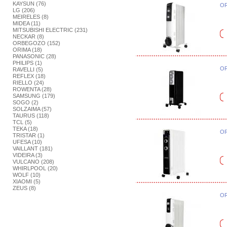
KAYSUN (76)
OR
LG (206)
MEIRELES (8)
MIDEA (11)
MITSUBISHI ELECTRIC (231)
NECKAR (8)
ORBEGOZO (152)
ORIMA (18)
PANASONIC (28)
PHILIPS (1)
OR
RAVELLI (5)
REFLEX (18)
RIELLO (24)
ROWENTA (28)
SAMSUNG (179)
SOGO (2)
SOLZAIMA (57)
TAURUS (118)
TCL (5)
TEKA (18)
OR
TRISTAR (1)
UFESA (10)
VAILLANT (181)
VIDEIRA (3)
VULCANO (208)
WHIRLPOOL (20)
WOLF (10)
XIAOMI (5)
ZEUS (8)
OR