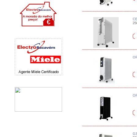
CE
25
OR
OR
G3