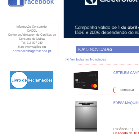
Informação Consumidor
CACCL
Centro de Arbitragem de Conflitos de
Consumo de Lisboa
Tel. 218 807 030
Mais informações em
centroarbitragemlisboa.pt
[+] Ver todas as Novidades
CETELEM CAMP
consultar
EDESA MÁQUINA
Eficiência C |
Desconto de 10