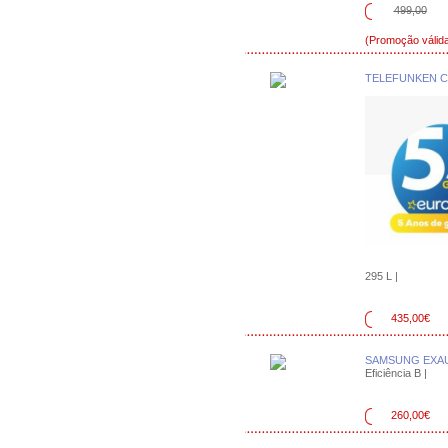
499,00
(Promoção válida
TELEFUNKEN C
295 L |
435,00€
SAMSUNG EXAU
Eficiência B |
260,00€