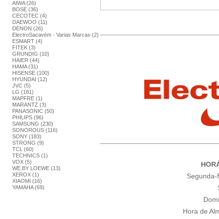
AIWA (26)
BOSE (36)
CECOTEC (4)
DAEWOO (11)
DENON (26)
ElectroSacavém - Varias Marcas (2)
ESMART (4)
FITEK (3)
GRUNDIG (10)
HAIER (44)
HAMA (31)
HISENSE (100)
HYUNDAI (12)
JVC (5)
LG (181)
MAPFRE (1)
MARANTZ (3)
PANASONIC (50)
PHILIPS (96)
SAMSUNG (230)
SONOROUS (116)
SONY (183)
STRONG (9)
TCL (60)
TECHNICS (1)
VOX (5)
HORÁ
WE.BY LOEWE (13)
XEROX (1)
Segunda-fe
XIAOMI (16)
YAMAHA (69)
Domi
Hora de Al