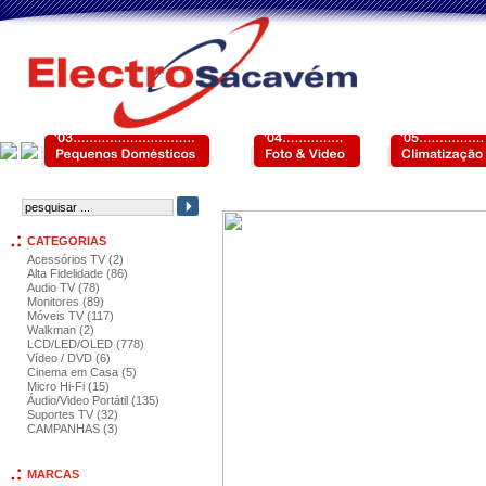
CATEGORIAS
Acessórios TV (2)
Alta Fidelidade (86)
Audio TV (78)
Monitores (89)
Móveis TV (117)
Walkman (2)
LCD/LED/OLED (778)
Vídeo / DVD (6)
Cinema em Casa (5)
Micro Hi-Fi (15)
Áudio/Video Portátil (135)
Suportes TV (32)
CAMPANHAS (3)
MARCAS