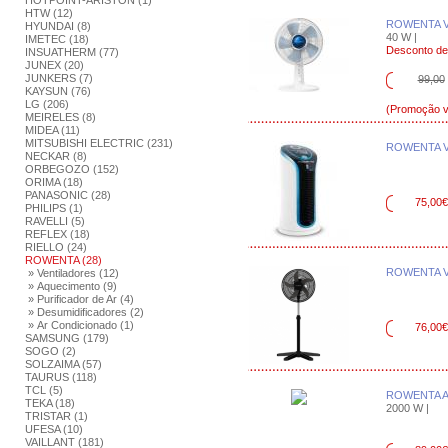
HOTPOINT-ARISTON (1)
HTW (12)
ROWENTA V
HYUNDAI (8)
40 W |
IMETEC (18)
Desconto d
INSUATHERM (77)
JUNEX (20)
JUNKERS (7)
99,00
KAYSUN (76)
LG (206)
(Promoção vá
MEIRELES (8)
MIDEA (11)
MITSUBISHI ELECTRIC (231)
ROWENTA V
NECKAR (8)
ORBEGOZO (152)
ORIMA (18)
PANASONIC (28)
75,00€
PHILIPS (1)
RAVELLI (5)
REFLEX (18)
RIELLO (24)
ROWENTA (28)
ROWENTA V
» Ventiladores (12)
» Aquecimento (9)
» Purificador de Ar (4)
» Desumidificadores (2)
» Ar Condicionado (1)
76,00€
SAMSUNG (179)
SOGO (2)
SOLZAIMA (57)
TAURUS (118)
TCL (5)
ROWENTA A
TEKA (18)
2000 W |
TRISTAR (1)
UFESA (10)
VAILLANT (181)