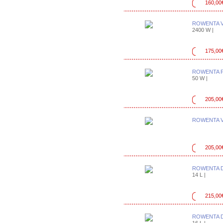
160,00
ROWENTA V
2400 W |
175,00
ROWENTA P
50 W |
205,00
ROWENTA V
205,00
ROWENTA D
14 L |
215,00
ROWENTA D