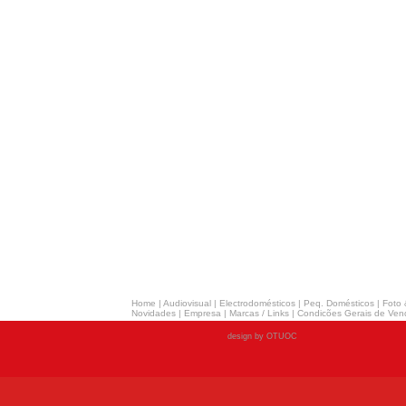
Home
|
Audiovisual
|
Electrodomésticos
|
Peq. Domésticos
|
Foto 
Novidades
|
Empresa
|
Marcas / Links
|
Condicões Gerais de Ven
design by OTUOC