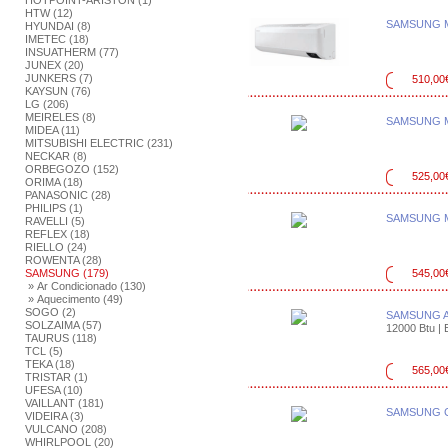
HOTPOINT-ARISTON (1)
HTW (12)
SAMSUNG M
HYUNDAI (8)
IMETEC (18)
INSUATHERM (77)
JUNEX (20)
JUNKERS (7)
510,00
KAYSUN (76)
LG (206)
MEIRELES (8)
SAMSUNG M
MIDEA (11)
MITSUBISHI ELECTRIC (231)
NECKAR (8)
ORBEGOZO (152)
525,00
ORIMA (18)
PANASONIC (28)
PHILIPS (1)
SAMSUNG M
RAVELLI (5)
REFLEX (18)
RIELLO (24)
ROWENTA (28)
SAMSUNG (179)
545,00
» Ar Condicionado (130)
» Aquecimento (49)
SOGO (2)
SAMSUNG 
SOLZAIMA (57)
12000 Btu | E
TAURUS (118)
TCL (5)
TEKA (18)
565,00
TRISTAR (1)
UFESA (10)
VAILLANT (181)
SAMSUNG C
VIDEIRA (3)
VULCANO (208)
WHIRLPOOL (20)