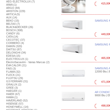
AEG-ELECTROLUX (7)
415,00
AIWA (1)
ARGO (84)
ARISTON (229)
ARTICA (5)
AUX (14)
BEKO (15)
SAMSUNG M
BELTAX (7)
BLACK&DECKER (26)
BOSCH (308)
CANDY (6)
449,00
CATA (14)
CECOTEC (37)
CORBERÓ (4)
SAMSUNG M
DAIKIN (320)
DAITSU (87)
DELONGHI (34)
EDESA (15)
465,00
ELECTROLUX (1)
ElectroSacavém - Varias Marcas (2)
EVA CALOR (21)
SAMSUNG A
FAIS (3)
12000 Btu | E
FLAMA (32)
FLECK (21)
FUJITSU (29)
G3 FERRARI (31)
471,00
GRALUX (2)
GREE (3)
HAEGER (1)
AR CONDIC
HAIER (67)
9000 Btu | Ef
HAMA (1)
HAVERLAND (52)
HISENSE (57)
498,00
HONEYWELL (14)