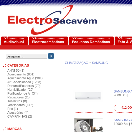
CLIMATIZAÇÃO
::
SAMSUNG
CATEGORIAS
ANNI 50 (1)
Aquecimento (861)
Aquecimento Água (901)
Ar Condicionado (1268)
Desumidificadores (70)
Humidificador (20)
SAMSUNG A
Purificador de Ar (34)
9000 Btu |
Radiadores (20)
Toalheiros (8)
Ventiladores (142)
412,00
Frio (1)
Acessórios (4)
CAMPANHAS (2)
SAMSUNG 
12000 Btu | E
MARCAS