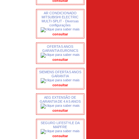
consultar
AR CONDICIONADO
MITSUBISHI ELECTRIC
MULTI-SPLIT - Diversas
configurações
consultar
OFERTA 5 ANOS
GARANTIA EURONICS
consultar
SIEMENS OFERTA 5 ANOS
GARANTIA
consultar
AEG EXTENSÃO DE
GARANTIA DE 4 A 5 ANOS
consultar
SEGURO LIFESTYLE DA
MAPFRE
consultar