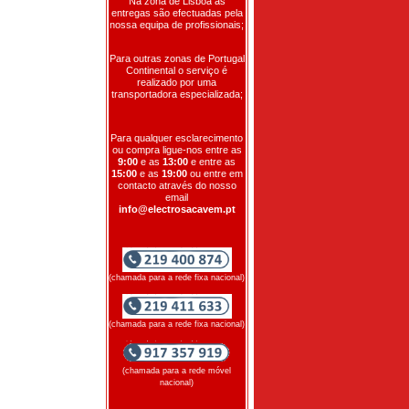
Na zona de Lisboa as
entregas são efectuadas pela
nossa equipa de profissionais;
Para outras zonas de Portugal
Continental o serviço é
realizado por uma
transportadora especializada;
Para qualquer esclarecimento
ou compra ligue-nos entre as
9:00
e as
13:00
e entre as
15:00
e as
19:00
ou entre em
contacto através do nosso
email
info@electrosacavem.pt
(chamada para a rede fixa nacional)
(chamada para a rede fixa nacional)
(chamada para a rede móvel
nacional)