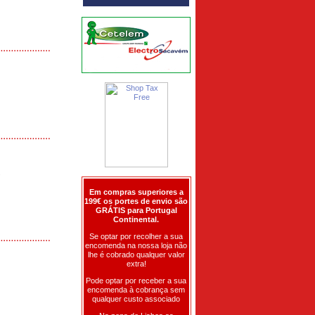
s
Em compras superiores a
199€ os portes de envio são
GRÁTIS para Portugal
Continental.
Se optar por recolher a sua
encomenda na nossa loja não
lhe é cobrado qualquer valor
extra!
Pode optar por receber a sua
encomenda à cobrança sem
qualquer custo associado