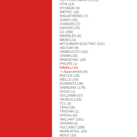
HOTPOINT-ARISTON (1)
HTW (12)
HYUNDAI (8)
IMETEC (18)
INSUATHERM (77)
JUNEX (20)
JUNKERS (7)
KAYSUN (76)
LG (206)
MEIRELES (8)
MIDEA (11)
MITSUBISHI ELECTRIC (231)
NECKAR (8)
ORBEGOZO (152)
ORIMA (18)
PANASONIC (28)
PHILIPS (1)
RAVELLI (5)
» Aquecimento (5)
REFLEX (18)
RIELLO (24)
ROWENTA (28)
SAMSUNG (179)
SOGO (2)
SOLZAIMA (57)
TAURUS (118)
TCL (5)
TEKA (18)
TRISTAR (1)
UFESA (10)
VAILLANT (181)
VIDEIRA (3)
VULCANO (208)
WHIRLPOOL (20)
WOLF (10)