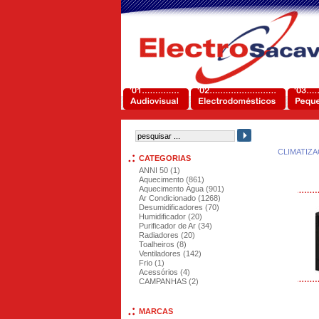
CLIMATIZ
CATEGORIAS
ANNI 50 (1)
Aquecimento (861)
Aquecimento Água (901)
Ar Condicionado (1268)
Desumidificadores (70)
Humidificador (20)
Purificador de Ar (34)
Radiadores (20)
Toalheiros (8)
Ventiladores (142)
Frio (1)
Acessórios (4)
CAMPANHAS (2)
MARCAS