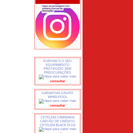
EURONICS O SEU
EQUIPAMENTO
PROTEGIDO SEM
PREOCUPAÇÕES
consultar
GARANTIAS GRUPO
WHIRLPOOL
consultar
CETELEM CAMPANHA
CARTÃO DE CRÉDITO
CETELEM BLACK PLUS