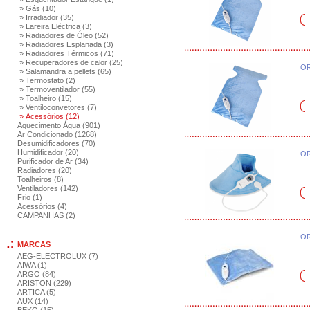
» Gás (10)
» Irradiador (35)
» Lareira Eléctrica (3)
» Radiadores de Óleo (52)
» Radiadores Esplanada (3)
» Radiadores Térmicos (71)
» Recuperadores de calor (25)
OR
» Salamandra a pellets (65)
» Termostato (2)
» Termoventilador (55)
» Toalheiro (15)
» Ventiloconvetores (7)
» Acessórios (12)
Aquecimento Água (901)
Ar Condicionado (1268)
Desumidificadores (70)
Humidificador (20)
OR
Purificador de Ar (34)
Radiadores (20)
Toalheiros (8)
Ventiladores (142)
Frio (1)
Acessórios (4)
CAMPANHAS (2)
OR
MARCAS
AEG-ELECTROLUX (7)
AIWA (1)
ARGO (84)
ARISTON (229)
ARTICA (5)
AUX (14)