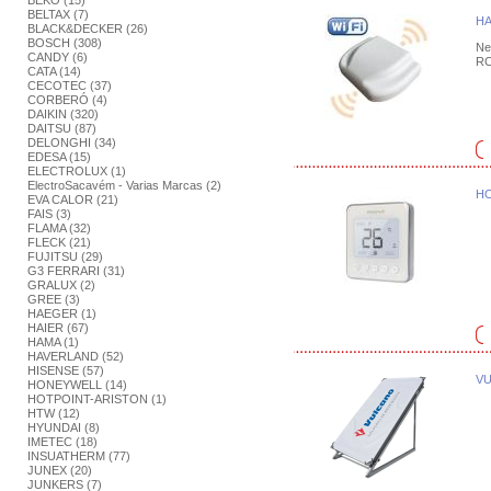
BEKO (15)
BELTAX (7)
HA
BLACK&DECKER (26)
BOSCH (308)
Ne
CANDY (6)
RC
CATA (14)
CECOTEC (37)
CORBERÓ (4)
DAIKIN (320)
DAITSU (87)
DELONGHI (34)
EDESA (15)
ELECTROLUX (1)
ElectroSacavém - Varias Marcas (2)
HO
EVA CALOR (21)
FAIS (3)
FLAMA (32)
FLECK (21)
FUJITSU (29)
G3 FERRARI (31)
GRALUX (2)
GREE (3)
HAEGER (1)
HAIER (67)
HAMA (1)
HAVERLAND (52)
HISENSE (57)
VU
HONEYWELL (14)
HOTPOINT-ARISTON (1)
HTW (12)
HYUNDAI (8)
IMETEC (18)
INSUATHERM (77)
JUNEX (20)
JUNKERS (7)