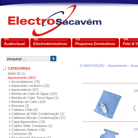
CLIMATIZAÇÃO
::
Aquecimento
::
Aces
CATEGORIAS
ANNI 50 (1)
Aquecimento (861)
» Acumuladores (76)
» Aquecedor cerâmico (22)
» Aquecedores (67)
OR
» Bomba de Calor Ar-Água (152)
» Bomba de Calor Terra-Água (1)
» Bombas de Calor (110)
» Braseira (3)
» Caldeira Chão (8)
» Caldeiras de Não Condensação (1)
» Caldeiras Murais Condensação (27)
» Capa Aquecedora (13)
» Coletor Solar Compacto (1)
OR
» Coletores Solares (16)
» Convector (8)
» Esquentador Estanque (1)