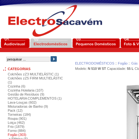
ELECTRODOMÉSTICOS
::
Fogão
::
Gás
Modelo:
N 510 W ST
Capacidade:
55 L
Cla
CATEGORIAS
Colchões zZ3 MULTIELÁSTIC (1)
Colchões zZ5 FIRM MULTIELÁSTIC
(1)
Cozinha (6)
Cozinha Hotelaria (107)
Gestão de Resíduos (9)
HOTELARIA COMPLEMENTOS (1)
Lava-Louças (602)
Misturadoras de Banho (9)
Pack (12)
Torneiras (184)
Roupa (901)
Loiça (462)
Frio (1879)
Forno (884)
Fogão (303)
» Elétrico (5)