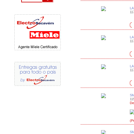
LA
117
LA
117
LA
117
SM
115
De
(P
SM