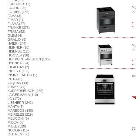
ELICA (16)
EURONICS (2)
ME
FAGOR (26)
55 
FALMEC (136)
FAMA (3)
FIMAR (1)
FLAMA (27)
FRANKE (378)
FRASA (52)
GLEM (4)
GRALUX (5)
HAIER (244)
ME
HEINNER (16)
55 
HISENSE (126)
HOOVER (36)
HOTPOINT-ARISTON (136)
HYUNDAI (94)
IDEALGAS (2)
INDESIT (132)
INSINKERATOR (5)
AE
INTRA (5)
JAQUAR (14)
JUNEX (74)
KUPPERSBUSCH (165)
LA GERMANIA (110)
LG (172)
LIEBHERR (241)
MANTA (5)
MARECOS (140)
MEIRELES (229)
MELICONI (5)
MIDEA (58)
MIELE (320)
73 
NODOR (115)
OLITREM (50)