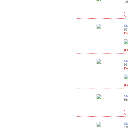
115
SM
92 
De
(P
SM
96 
De
(P
SM
Efi
SM
115