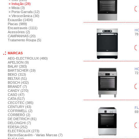
» Indução (28)
» Mista (3)
» Porta-Garrafa (12)
» Vitrocerâmica (30)
Exaustão (1404)
Placas (989)
Encastraveis (1111)
HO
Acessórios (2)
78 
CAMPANHAS (20)
Tratamento Roupa (5)
MARCAS
AEG-ELECTROLUX (480)
APELSON (9)
BALAY (283)
HO
BARTSCHER (19)
72 
BEKO (313)
BELTAX (51)
BOSCH (432)
BRANDT (7)
CANDY (270)
CASO (47)
CATA (517)
CECOTEC (385)
CENTURY (43)
FL
COFRIMELL (2)
69 
CORBERÓ (2)
DE DIETRICH (81)
DELONGHI (7)
EDESA (252)
ELECTROLUX (273)
ElectroSacavém - Varias Marcas (7)