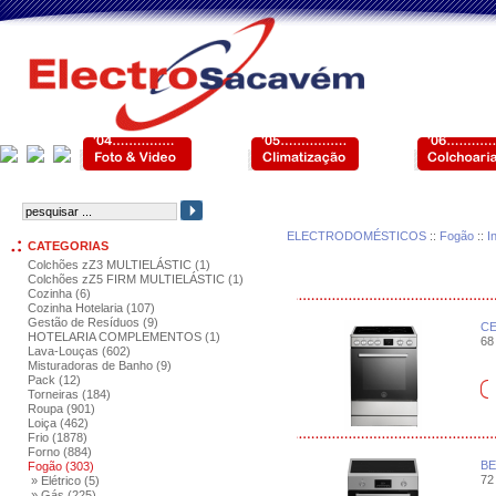
ELECTRODOMÉSTICOS
::
Fogão
::
I
CATEGORIAS
Colchões zZ3 MULTIELÁSTIC (1)
Colchões zZ5 FIRM MULTIELÁSTIC (1)
Cozinha (6)
Cozinha Hotelaria (107)
Gestão de Resíduos (9)
CE
HOTELARIA COMPLEMENTOS (1)
68 
Lava-Louças (602)
Misturadoras de Banho (9)
Pack (12)
Torneiras (184)
Roupa (901)
Loiça (462)
Frio (1878)
Forno (884)
BE
Fogão (303)
72 
» Elétrico (5)
» Gás (225)