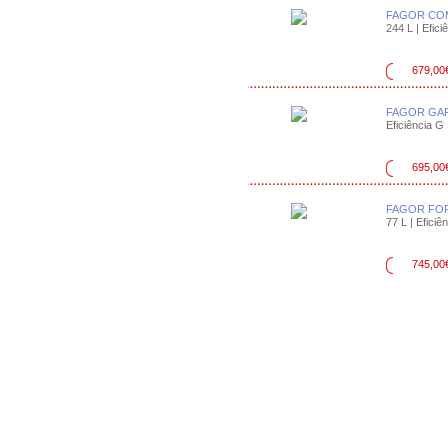
FAGOR COM
244 L | Efici
679,00
FAGOR GAR
Eficiência G 
695,00
FAGOR FO
77 L | Eficiên
745,00