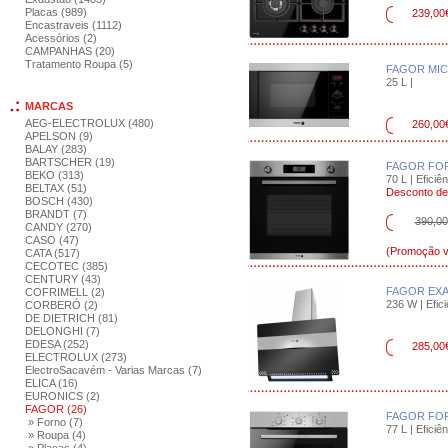
Placas (989)
239,00
Encastraveis (1112)
Acessórios (2)
CAMPANHAS (20)
Tratamento Roupa (5)
FAGOR MI
25 L |
MARCAS
AEG-ELECTROLUX (480)
260,00
APELSON (9)
BALAY (283)
BARTSCHER (19)
FAGOR FO
BEKO (313)
70 L | Eficiên
BELTAX (51)
Desconto d
BOSCH (430)
BRANDT (7)
390,00
CANDY (270)
CASO (47)
(Promoção vá
CATA (517)
CECOTEC (385)
CENTURY (43)
FAGOR EXA
COFRIMELL (2)
236 W | Efici
CORBERÓ (2)
DE DIETRICH (81)
DELONGHI (7)
EDESA (252)
285,00
ELECTROLUX (273)
ElectroSacavém - Varias Marcas (7)
ELICA (16)
EURONICS (2)
FAGOR (26)
FAGOR FOR
» Forno (7)
77 L | Eficiên
» Roupa (4)