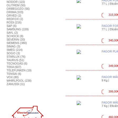
FAGOR FO
NODOR (115)
77 L | Eficiên
OLITREM (50)
ORBEGOZO (56)
ORIMA (103)
315,00
ORVED (2)
REDFOX (2)
RODI (216)
S&P (6)
FAGOR FO
SAMSUNG (159)
77 L | Eficiên
SAYL (2)
SCHOCK (8)
SEVERIN (20)
340,00
SIEMENS (380)
SIMAG (3)
SMEG (214)
FAGOR PLA
SOGO (3)
STARLUX (76)
TAURUS (51)
TECNOGÁS (6)
349,00
TEKA (607)
TELEFUNKEN (19)
TENSAI (6)
FAGOR MÁQ
VOX (80)
9 Kg |
WHIRLPOOL (238)
ZANUSSI (11)
399,00
FAGOR MÁQ
7 Kg | Eficiên
460,00