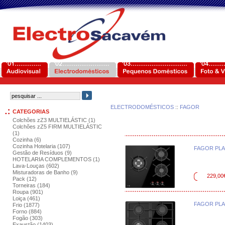
ELECTRODOMÉSTICOS
::
FAGOR
CATEGORIAS
Colchões zZ3 MULTIELÁSTIC (1)
Colchões zZ5 FIRM MULTIELÁSTIC
(1)
Cozinha (6)
Cozinha Hotelaria (107)
FAGOR PLA
Gestão de Resíduos (9)
HOTELARIA COMPLEMENTOS (1)
Lava-Louças (602)
Misturadoras de Banho (9)
229,00
Pack (12)
Torneiras (184)
Roupa (901)
Loiça (461)
FAGOR PLA
Frio (1877)
Forno (884)
Fogão (303)
Exaustão (1403)