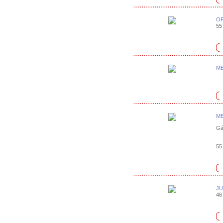
OR
55 
ME
ME
Gá
55 
JU
46 