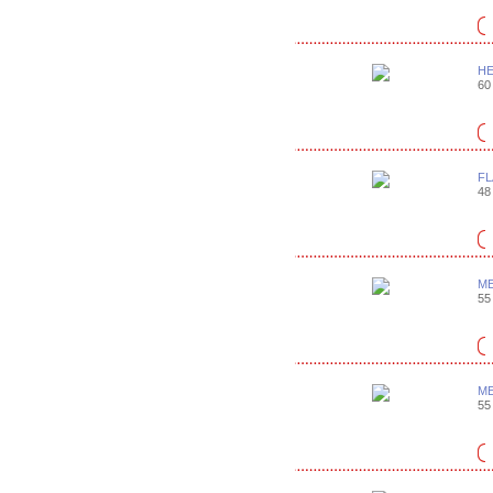
HE
60 
FL
48 
ME
55 
ME
55 