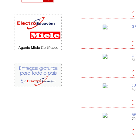
GR
OR
54 
JU
46 
BE
70 