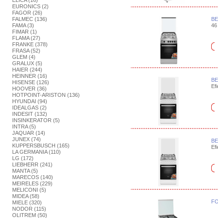
ELICA (16)
EURONICS (2)
FAGOR (26)
FALMEC (136)
BE
FAMA (3)
46 
FIMAR (1)
FLAMA (27)
FRANKE (378)
FRASA (52)
GLEM (4)
GRALUX (5)
HAIER (244)
HEINNER (16)
BE
HISENSE (126)
Efi
HOOVER (36)
HOTPOINT-ARISTON (136)
HYUNDAI (94)
IDEALGAS (2)
INDESIT (132)
INSINKERATOR (5)
INTRA (5)
JAQUAR (14)
JUNEX (74)
BE
KUPPERSBUSCH (165)
Efi
LA GERMANIA (110)
LG (172)
LIEBHERR (241)
MANTA (5)
MARECOS (140)
MEIRELES (229)
MELICONI (5)
MIDEA (58)
FO
MIELE (320)
NODOR (115)
OLITREM (50)