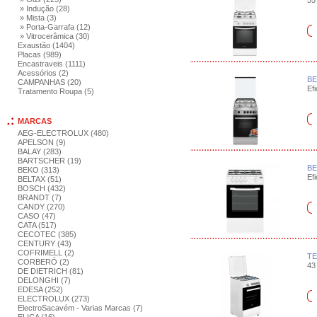
55 
» Indução (28)
» Mista (3)
» Porta-Garrafa (12)
» Vitrocerâmica (30)
Exaustão (1404)
Placas (989)
Encastraveis (1111)
Acessórios (2)
BE
CAMPANHAS (20)
Efi
Tratamento Roupa (5)
MARCAS
AEG-ELECTROLUX (480)
APELSON (9)
BALAY (283)
BARTSCHER (19)
BE
BEKO (313)
Efi
BELTAX (51)
BOSCH (432)
BRANDT (7)
CANDY (270)
CASO (47)
CATA (517)
CECOTEC (385)
CENTURY (43)
COFRIMELL (2)
TE
CORBERÓ (2)
43 
DE DIETRICH (81)
DELONGHI (7)
EDESA (252)
ELECTROLUX (273)
ElectroSacavém - Varias Marcas (7)