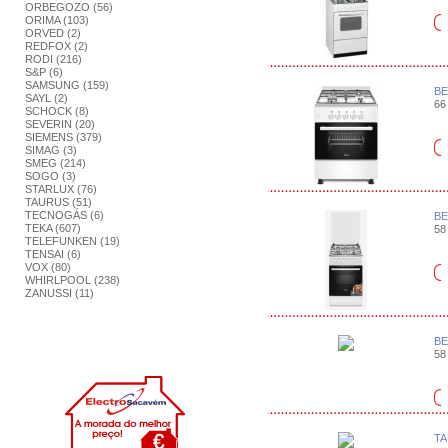
ORBEGOZO (56)
ORIMA (103)
ORVED (2)
REDFOX (2)
RODI (216)
S&P (6)
SAMSUNG (159)
BE
SAYL (2)
66 
SCHOCK (8)
SEVERIN (20)
SIEMENS (379)
SIMAG (3)
SMEG (214)
SOGO (3)
STARLUX (76)
TAURUS (51)
TECNOGÁS (6)
BE
TEKA (607)
58 
TELEFUNKEN (19)
TENSAI (6)
VOX (80)
WHIRLPOOL (238)
ZANUSSI (11)
BE
58 
TA