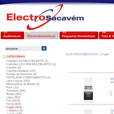
ELECTRODOMÉSTICOS
::
Fogão
CATEGORIAS
Colchões zZ3 MULTIELÁSTIC (1)
Colchões zZ5 FIRM MULTIELÁSTIC (1)
Cozinha (6)
Cozinha Hotelaria (107)
Gestão de Resíduos (9)
HOTELARIA COMPLEMENTOS (1)
BE
Lava-Louças (602)
54 
Misturadoras de Banho (9)
Pack (12)
Torneiras (184)
Roupa (901)
Loiça (462)
Frio (1878)
Forno (884)
Fogão (303)
» Elétrico (5)
TA
» Gás (225)