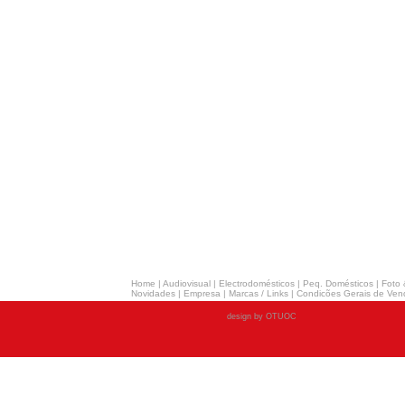
Home
|
Audiovisual
|
Electrodomésticos
|
Peq. Domésticos
|
Foto 
Novidades
|
Empresa
|
Marcas / Links
|
Condicões Gerais de Ven
design by OTUOC