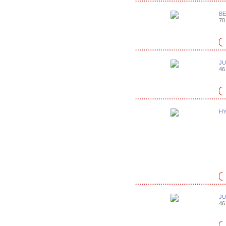
BE
70 
JU
46 
HY
JU
46 