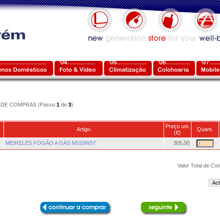
DE COMPRAS (Passo
1
de
3
)
Preço uni.
Artigo
Quant.
(€)
r
MEIRELES FOGÃO A GÁS N510WST
305,00
Valor Total de Co
Act