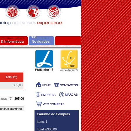
Total (€)
305,00
mpras (€):
305,00
ualizar carrinho
Carrinho de Compras
Itens: 1
Total: €305,00