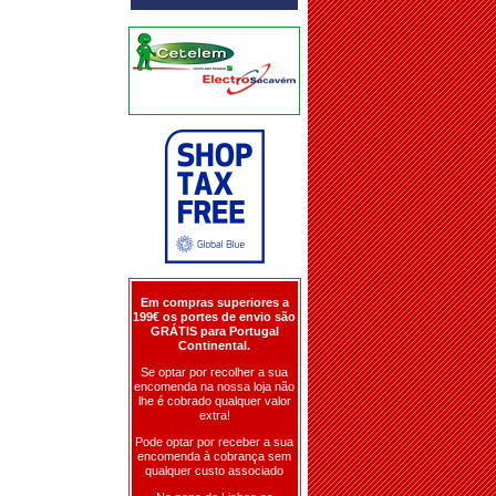
Em compras superiores a
199€ os portes de envio são
GRÁTIS para Portugal
Continental.
Se optar por recolher a sua
encomenda na nossa loja não
lhe é cobrado qualquer valor
extra!
Pode optar por receber a sua
encomenda à cobrança sem
qualquer custo associado