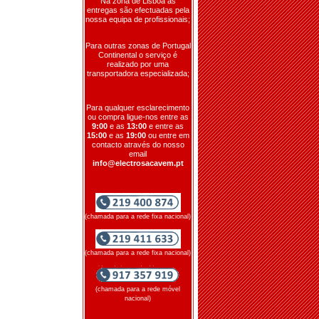
Na zona de Lisboa as
entregas são efectuadas pela
nossa equipa de profissionais;
Para outras zonas de Portugal
Continental o serviço é
realizado por uma
transportadora especializada;
Para qualquer esclarecimento
ou compra ligue-nos entre as
9:00
e as
13:00
e entre as
15:00
e as
19:00
ou entre em
contacto através do nosso
email
info@electrosacavem.pt
(chamada para a rede fixa nacional)
(chamada para a rede fixa nacional)
(chamada para a rede móvel
nacional)