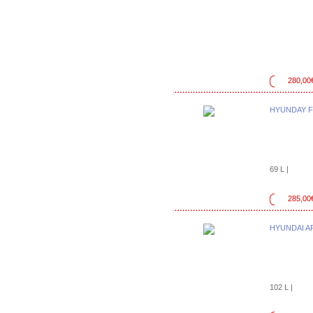
280,00
HYUNDAY 
69 L |
285,00
HYUNDAI A
102 L |