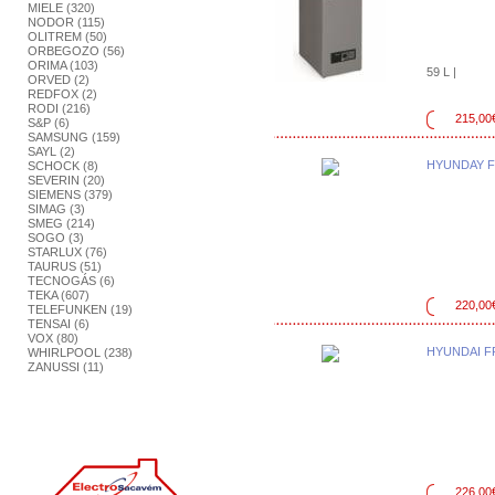
MIELE (320)
NODOR (115)
OLITREM (50)
ORBEGOZO (56)
ORIMA (103)
59 L |
ORVED (2)
REDFOX (2)
RODI (216)
215,00
S&P (6)
SAMSUNG (159)
SAYL (2)
HYUNDAY 
SCHOCK (8)
SEVERIN (20)
SIEMENS (379)
SIMAG (3)
SMEG (214)
SOGO (3)
STARLUX (76)
TAURUS (51)
TECNOGÁS (6)
TEKA (607)
220,00
TELEFUNKEN (19)
TENSAI (6)
VOX (80)
HYUNDAI F
WHIRLPOOL (238)
ZANUSSI (11)
226,00