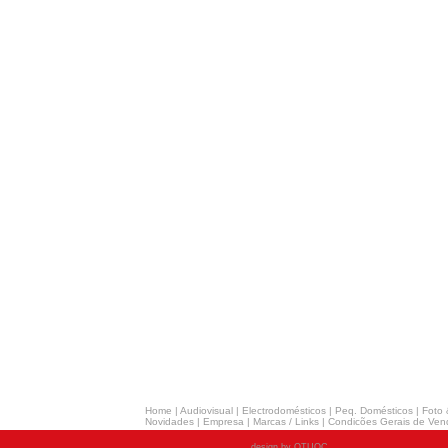
Home
|
Audiovisual
|
Electrodomésticos
|
Peq. Domésticos
|
Foto 
Novidades
|
Empresa
|
Marcas / Links
|
Condicões Gerais de Ven
design by OTUOC