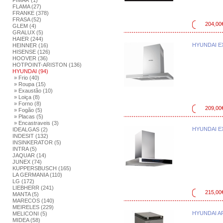
FIMAR (1)
FLAMA (27)
FRANKE (378)
FRASA (52)
204,00
GLEM (4)
GRALUX (5)
HAIER (244)
HYUNDAI 
HEINNER (16)
HISENSE (126)
HOOVER (36)
HOTPOINT-ARISTON (136)
HYUNDAI (94)
» Frio (40)
» Roupa (15)
» Exaustão (10)
» Loiça (8)
» Forno (8)
209,00
» Fogão (5)
» Placas (5)
» Encastraveis (3)
HYUNDAI 
IDEALGAS (2)
INDESIT (132)
INSINKERATOR (5)
INTRA (5)
JAQUAR (14)
JUNEX (74)
KUPPERSBUSCH (165)
LA GERMANIA (110)
LG (172)
LIEBHERR (241)
215,00
MANTA (5)
MARECOS (140)
MEIRELES (229)
HYUNDAI A
MELICONI (5)
MIDEA (58)