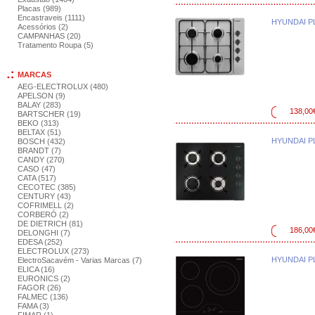
Placas (989)
Encastraveis (1111)
HYUNDAI P
Acessórios (2)
CAMPANHAS (20)
Tratamento Roupa (5)
MARCAS
AEG-ELECTROLUX (480)
APELSON (9)
BALAY (283)
138,00
BARTSCHER (19)
BEKO (313)
BELTAX (51)
HYUNDAI P
BOSCH (432)
BRANDT (7)
CANDY (270)
CASO (47)
CATA (517)
CECOTEC (385)
CENTURY (43)
COFRIMELL (2)
CORBERÓ (2)
DE DIETRICH (81)
186,00
DELONGHI (7)
EDESA (252)
ELECTROLUX (273)
HYUNDAI P
ElectroSacavém - Varias Marcas (7)
ELICA (16)
EURONICS (2)
FAGOR (26)
FALMEC (136)
FAMA (3)