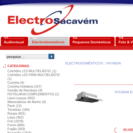
ELECTRODOMÉSTICOS
::
HYUNDAI
CATEGORIAS
Colchões zZ3 MULTIELÁSTIC (1)
Colchões zZ5 FIRM MULTIELÁSTIC
(1)
Cozinha (6)
Cozinha Hotelaria (107)
Gestão de Resíduos (9)
HYUNDAI E
HOTELARIA COMPLEMENTOS (1)
Lava-Louças (602)
Misturadoras de Banho (9)
Pack (12)
Torneiras (184)
Roupa (901)
Loiça (462)
Frio (1878)
Forno (884)
Fogão (303)
89,00€
Exaustão (1404)