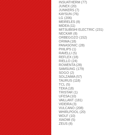
INSUATHERM (77)
JUNEX (20)
JUNKERS (7)
KAYSUN (76)
LG (206)
MEIRELES (8)
MIDEA (11)
MITSUBISHI ELECTRIC (231)
NECKAR (8)
ORBEGOZO (152)
ORIMA (18)
PANASONIC (28)
PHILIPS (1)
RAVELLI (5)
REFLEX (18)
RIELLO (24)
ROWENTA (28)
SAMSUNG (179)
SOGO (2)
SOLZAIMA (57)
TAURUS (118)
TCL (5)
TEKA (18)
TRISTAR (1)
UFESA (10)
VAILLANT (181)
VIDEIRA (3)
VULCANO (208)
WHIRLPOOL (20)
WOLF (10)
XIAOMI (5)
ZEUS (8)