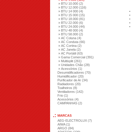
» BTU 10.000 (2)
» BTU 12.000 (116)
» BTU 14 000 (4)
» BTU 15 000 (15)
» BTU 18.000 (81)
» BTU 22.000 (6)
» BTU 24.000 (44)
» BTU 48 000 (4)
» BTU 58.000 (2)
» AC Coluna (4)
» AC Conduta (66)
» AC Cortina (2)
» AC Janela (2)
» AC Portátil (63)
» Gama Comercial (391)
» Multisplit (261)
» Unidades Chão (28)
» Acessórios (1)
Desumidificadores (70)
Humidificador (20)
Purificador de Ar (34)
Radiadores (20)
Toalheiros (8)
Ventiladores (142)
Frio (1)
Acessórios (4)
CAMPANHAS (2)
MARCAS
AEG-ELECTROLUX (7)
AIWA (1)
ARGO (84)