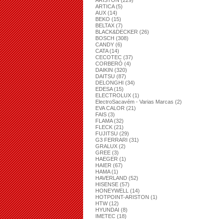
ARISTON (229)
ARTICA (5)
AUX (14)
BEKO (15)
BELTAX (7)
BLACK&DECKER (26)
BOSCH (308)
CANDY (6)
CATA (14)
CECOTEC (37)
CORBERÓ (4)
DAIKIN (320)
DAITSU (87)
DELONGHI (34)
EDESA (15)
ELECTROLUX (1)
ElectroSacavém - Varias Marcas (2)
EVA CALOR (21)
FAIS (3)
FLAMA (32)
FLECK (21)
FUJITSU (29)
G3 FERRARI (31)
GRALUX (2)
GREE (3)
HAEGER (1)
HAIER (67)
HAMA (1)
HAVERLAND (52)
HISENSE (57)
HONEYWELL (14)
HOTPOINT-ARISTON (1)
HTW (12)
HYUNDAI (8)
IMETEC (18)