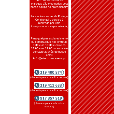
Na zona de Lisboa as
entregas são efectuadas pela
nossa equipa de profissionais;
Para outras zonas de Portugal
Continental o serviço é
realizado por uma
transportadora especializada;
Para qualquer esclarecimento
ou compra ligue-nos entre as
9:00
e as
13:00
e entre as
15:00
e as
19:00
ou entre em
contacto através do nosso
email
info@electrosacavem.pt
(chamada para a rede fixa nacional)
(chamada para a rede fixa nacional)
(chamada para a rede móvel
nacional)