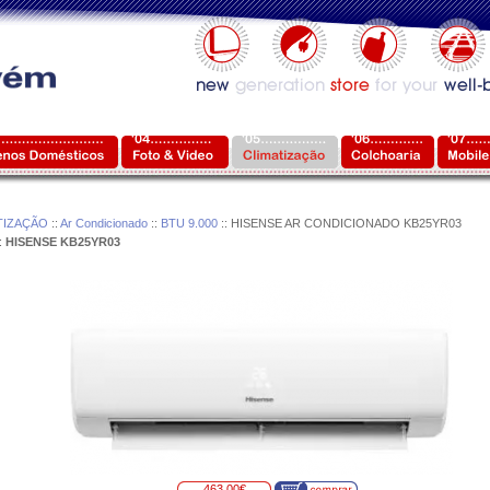
TIZAÇÃO
::
Ar Condicionado
::
BTU 9.000
:: HISENSE AR CONDICIONADO KB25YR03
:
HISENSE KB25YR03
463,00€