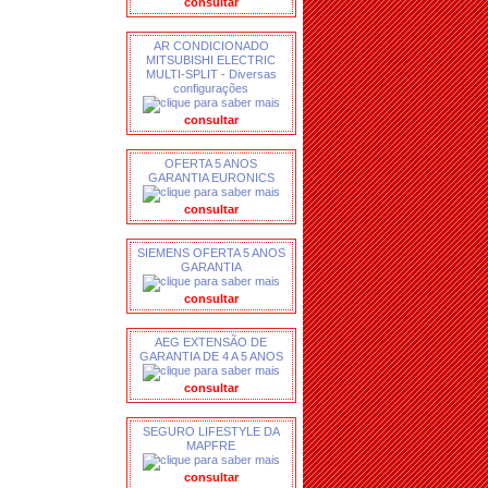
consultar
AR CONDICIONADO
MITSUBISHI ELECTRIC
MULTI-SPLIT - Diversas
configurações
consultar
OFERTA 5 ANOS
GARANTIA EURONICS
consultar
SIEMENS OFERTA 5 ANOS
GARANTIA
consultar
AEG EXTENSÃO DE
GARANTIA DE 4 A 5 ANOS
consultar
SEGURO LIFESTYLE DA
MAPFRE
consultar