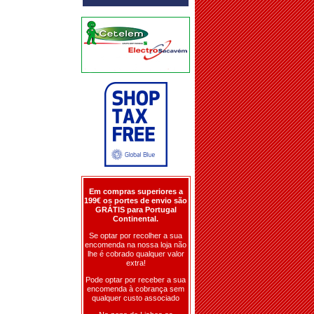
Em compras superiores a
199€ os portes de envio são
GRÁTIS para Portugal
Continental.
Se optar por recolher a sua
encomenda na nossa loja não
lhe é cobrado qualquer valor
extra!
Pode optar por receber a sua
encomenda à cobrança sem
qualquer custo associado