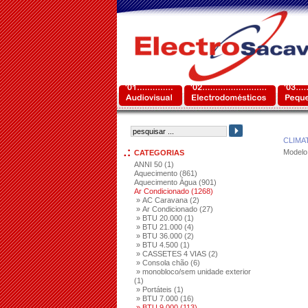
CLIMA
Modelo
CATEGORIAS
ANNI 50 (1)
Aquecimento (861)
Aquecimento Água (901)
Ar Condicionado (1268)
» AC Caravana (2)
» Ar Condicionado (27)
» BTU 20.000 (1)
» BTU 21.000 (4)
» BTU 36.000 (2)
» BTU 4.500 (1)
» CASSETES 4 VIAS (2)
» Consola chão (6)
» monobloco/sem unidade exterior
(1)
» Portáteis (1)
» BTU 7.000 (16)
» BTU 9.000 (113)