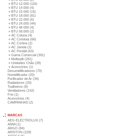
» BTU 12.000 (116)
» BTU 14 000 (4)
» BTU 15 000 (15)
» BTU 18.000 (81)
» BTU 22.000 (6)
» BTU 24.000 (44)
» BTU 48 000 (4)
» BTU 58.000 (2)
» AC Coluna (4)
» AC Conduta (66)
» AC Cortina (2)
» AC Janela (2)
» AC Portátil (63)
» Gama Comercial (391)
» Multisplit (261)
» Unidades Chão (28)
» Acessórios (1)
Desumidificadores (70)
Humidificador (20)
Purificador de Ar (34)
Radiadores (20)
Toalheiros (8)
Ventiladores (142)
Frio (1)
Acessórios (4)
CAMPANHAS (2)
MARCAS
AEG-ELECTROLUX (7)
AIWA (1)
ARGO (84)
ARISTON (229)