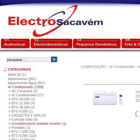
CLIMATIZAÇÃO
::
Ar Condicionado
::
m
CATEGORIAS
ANNI 50 (1)
Aquecimento (861)
Aquecimento Água (901)
Ar Condicionado (1268)
» AC Caravana (2)
HT
» Ar Condicionado (27)
HT
» BTU 20.000 (1)
12.
» BTU 21.000 (4)
» BTU 36.000 (2)
» BTU 4.500 (1)
» CASSETES 4 VIAS (2)
» Consola chão (6)
» monobloco/sem unidade exterior (1)
» Portáteis (1)
» BTU 7.000 (16)
» BTU 9.000 (113)
» BTU 10.000 (2)