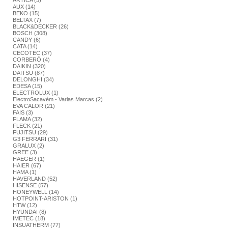
ARTICA (5)
AUX (14)
BEKO (15)
BELTAX (7)
BLACK&DECKER (26)
BOSCH (308)
CANDY (6)
CATA (14)
CECOTEC (37)
CORBERÓ (4)
DAIKIN (320)
DAITSU (87)
DELONGHI (34)
EDESA (15)
ELECTROLUX (1)
ElectroSacavém - Varias Marcas (2)
EVA CALOR (21)
FAIS (3)
FLAMA (32)
FLECK (21)
FUJITSU (29)
G3 FERRARI (31)
GRALUX (2)
GREE (3)
HAEGER (1)
HAIER (67)
HAMA (1)
HAVERLAND (52)
HISENSE (57)
HONEYWELL (14)
HOTPOINT-ARISTON (1)
HTW (12)
HYUNDAI (8)
IMETEC (18)
INSUATHERM (77)