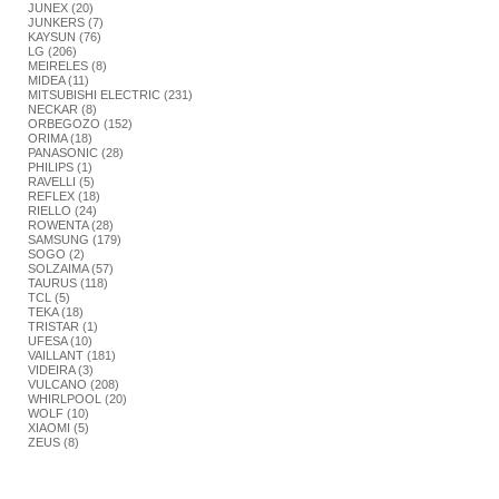
JUNEX (20)
JUNKERS (7)
KAYSUN (76)
LG (206)
MEIRELES (8)
MIDEA (11)
MITSUBISHI ELECTRIC (231)
NECKAR (8)
ORBEGOZO (152)
ORIMA (18)
PANASONIC (28)
PHILIPS (1)
RAVELLI (5)
REFLEX (18)
RIELLO (24)
ROWENTA (28)
SAMSUNG (179)
SOGO (2)
SOLZAIMA (57)
TAURUS (118)
TCL (5)
TEKA (18)
TRISTAR (1)
UFESA (10)
VAILLANT (181)
VIDEIRA (3)
VULCANO (208)
WHIRLPOOL (20)
WOLF (10)
XIAOMI (5)
ZEUS (8)