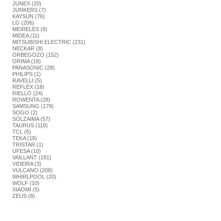
JUNEX (20)
JUNKERS (7)
KAYSUN (76)
LG (206)
MEIRELES (8)
MIDEA (11)
MITSUBISHI ELECTRIC (231)
NECKAR (8)
ORBEGOZO (152)
ORIMA (18)
PANASONIC (28)
PHILIPS (1)
RAVELLI (5)
REFLEX (18)
RIELLO (24)
ROWENTA (28)
SAMSUNG (179)
SOGO (2)
SOLZAIMA (57)
TAURUS (118)
TCL (5)
TEKA (18)
TRISTAR (1)
UFESA (10)
VAILLANT (181)
VIDEIRA (3)
VULCANO (208)
WHIRLPOOL (20)
WOLF (10)
XIAOMI (5)
ZEUS (8)