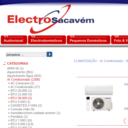
CLIMATIZAÇÃO
::
Ar Condicionado
::
B
CATEGORIAS
ANNI 50 (1)
Aquecimento (861)
Aquecimento Água (901)
Ar Condicionado (1268)
» AC Caravana (2)
HA
» Ar Condicionado (27)
» BTU 20.000 (1)
» BTU 21.000 (4)
» BTU 36.000 (2)
» BTU 4.500 (1)
» CASSETES 4 VIAS (2)
240
» Consola chão (6)
» monobloco/sem unidade exterior (1)
» Portáteis (1)
» BTU 7.000 (16)
» BTU 9.000 (113)
» BTU 10.000 (2)