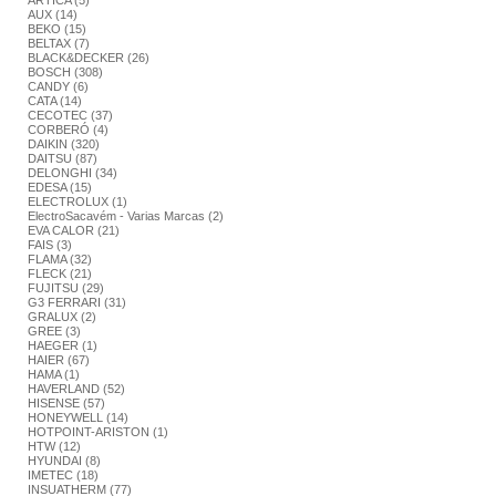
ARTICA (5)
AUX (14)
BEKO (15)
BELTAX (7)
BLACK&DECKER (26)
BOSCH (308)
CANDY (6)
CATA (14)
CECOTEC (37)
CORBERÓ (4)
DAIKIN (320)
DAITSU (87)
DELONGHI (34)
EDESA (15)
ELECTROLUX (1)
ElectroSacavém - Varias Marcas (2)
EVA CALOR (21)
FAIS (3)
FLAMA (32)
FLECK (21)
FUJITSU (29)
G3 FERRARI (31)
GRALUX (2)
GREE (3)
HAEGER (1)
HAIER (67)
HAMA (1)
HAVERLAND (52)
HISENSE (57)
HONEYWELL (14)
HOTPOINT-ARISTON (1)
HTW (12)
HYUNDAI (8)
IMETEC (18)
INSUATHERM (77)