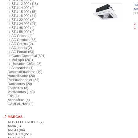
» BTU 12.000 (116)
HA
» BTU 14 000 (4)
AB
» BTU 15 000 (15)
360
» BTU 18.000 (81)
» BTU 22.000 (6)
» BTU 24.000 (44)
» BTU 48 000 (4)
» BTU 58.000 (2)
» AC Coluna (4)
» AC Conduta (66)
» AC Cortina (2)
» AC Janela (2)
» AC Portátil (63)
» Gama Comercial (391)
» Multisplit (261)
» Unidades Chão (28)
» Acessórios (1)
Desumidificadores (70)
Humidificador (20)
Purificador de Ar (34)
Radiadores (20)
Toalheiros (8)
Ventiladores (142)
Frio (1)
Acessórios (4)
CAMPANHAS (2)
MARCAS
AEG-ELECTROLUX (7)
AIWA (1)
ARGO (84)
ARISTON (229)