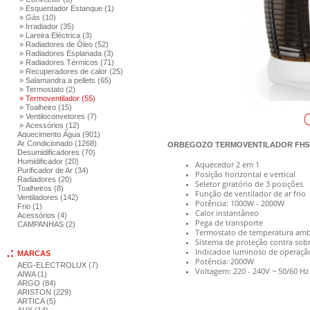
» Esquentador Estanque (1)
» Gás (10)
» Irradiador (35)
» Lareira Eléctrica (3)
» Radiadores de Óleo (52)
» Radiadores Esplanada (3)
» Radiadores Térmicos (71)
» Recuperadores de calor (25)
» Salamandra a pellets (65)
» Termostato (2)
» Termoventilador (55)
» Toalheiro (15)
» Ventiloconvetores (7)
» Acessórios (12)
Aquecimento Água (901)
Ar Condicionado (1268)
ORBEGOZO TERMOVENTILADOR FH5
Desumidificadores (70)
Humidificador (20)
Aquecedor 2 em 1
Purificador de Ar (34)
Posição horizontal e vertical
Radiadores (20)
Seletor giratório de 3 posições
Toalheiros (8)
Função de ventilador de ar frio
Ventiladores (142)
Potência: 1000W - 2000W
Frio (1)
Calor instantâneo
Acessórios (4)
Pega de transporte
CAMPANHAS (2)
Termostato de temperatura ambi
Sistema de proteção contra so
Indicadoe luminoso de operaçã
MARCAS
Potência: 2000W
AEG-ELECTROLUX (7)
Voltagem: 220 - 240V ~ 50/60 Hz
AIWA (1)
ARGO (84)
ARISTON (229)
ARTICA (5)