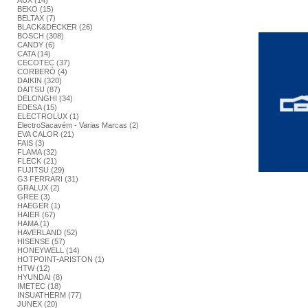
AUX (14)
BEKO (15)
BELTAX (7)
BLACK&DECKER (26)
BOSCH (308)
CANDY (6)
CATA (14)
CECOTEC (37)
CORBERÓ (4)
DAIKIN (320)
DAITSU (87)
DELONGHI (34)
EDESA (15)
ELECTROLUX (1)
ElectroSacavém - Varias Marcas (2)
EVA CALOR (21)
FAIS (3)
FLAMA (32)
FLECK (21)
FUJITSU (29)
G3 FERRARI (31)
GRALUX (2)
GREE (3)
HAEGER (1)
HAIER (67)
HAMA (1)
HAVERLAND (52)
HISENSE (57)
HONEYWELL (14)
HOTPOINT-ARISTON (1)
HTW (12)
HYUNDAI (8)
IMETEC (18)
INSUATHERM (77)
JUNEX (20)