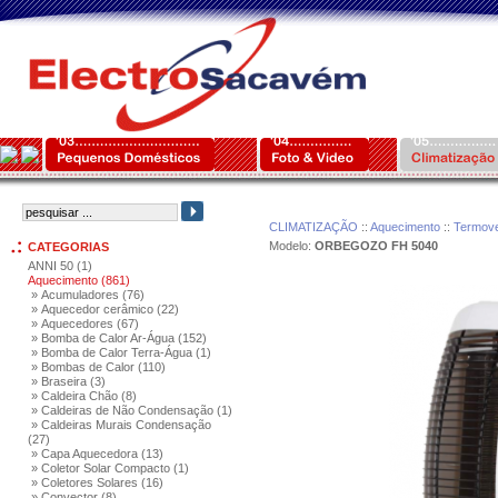
CLIMATIZAÇÃO
::
Aquecimento
::
Termove
Modelo:
ORBEGOZO FH 5040
CATEGORIAS
ANNI 50 (1)
Aquecimento (861)
» Acumuladores (76)
» Aquecedor cerâmico (22)
» Aquecedores (67)
» Bomba de Calor Ar-Água (152)
» Bomba de Calor Terra-Água (1)
» Bombas de Calor (110)
» Braseira (3)
» Caldeira Chão (8)
» Caldeiras de Não Condensação (1)
» Caldeiras Murais Condensação
(27)
» Capa Aquecedora (13)
» Coletor Solar Compacto (1)
» Coletores Solares (16)
» Convector (8)