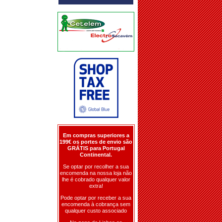
Em compras superiores a
199€ os portes de envio são
GRÁTIS para Portugal
Continental.
Se optar por recolher a sua
encomenda na nossa loja não
lhe é cobrado qualquer valor
extra!
Pode optar por receber a sua
encomenda à cobrança sem
qualquer custo associado