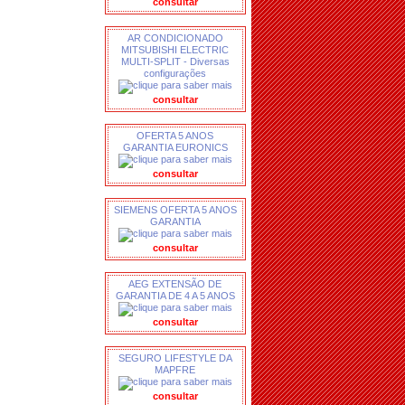
consultar
AR CONDICIONADO
MITSUBISHI ELECTRIC
MULTI-SPLIT - Diversas
configurações
consultar
OFERTA 5 ANOS
GARANTIA EURONICS
consultar
SIEMENS OFERTA 5 ANOS
GARANTIA
consultar
AEG EXTENSÃO DE
GARANTIA DE 4 A 5 ANOS
consultar
SEGURO LIFESTYLE DA
MAPFRE
consultar