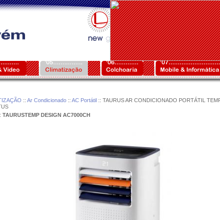
TIZAÇÃO
::
Ar Condicionado
::
AC Portátil
:: TAURUS AR CONDICIONADO PORTÁTIL TEM
TUS
:
TAURUSTEMP DESIGN AC7000CH