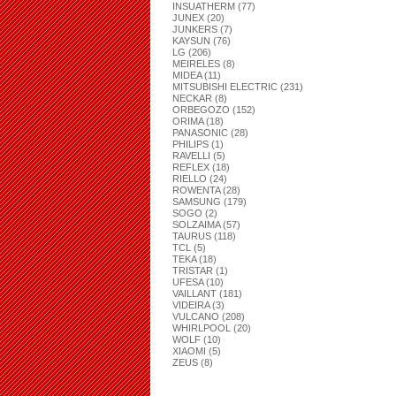
INSUATHERM (77)
JUNEX (20)
JUNKERS (7)
KAYSUN (76)
LG (206)
MEIRELES (8)
MIDEA (11)
MITSUBISHI ELECTRIC (231)
NECKAR (8)
ORBEGOZO (152)
ORIMA (18)
PANASONIC (28)
PHILIPS (1)
RAVELLI (5)
REFLEX (18)
RIELLO (24)
ROWENTA (28)
SAMSUNG (179)
SOGO (2)
SOLZAIMA (57)
TAURUS (118)
TCL (5)
TEKA (18)
TRISTAR (1)
UFESA (10)
VAILLANT (181)
VIDEIRA (3)
VULCANO (208)
WHIRLPOOL (20)
WOLF (10)
XIAOMI (5)
ZEUS (8)