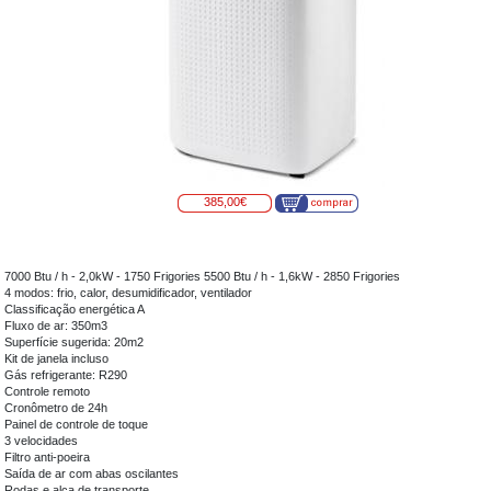
385,00€
7000 Btu / h - 2,0kW - 1750 Frigories 5500 Btu / h - 1,6kW - 2850 Frigories
4 modos: frio, calor, desumidificador, ventilador
Classificação energética A
Fluxo de ar: 350m3
Superfície sugerida: 20m2
Kit de janela incluso
Gás refrigerante: R290
Controle remoto
Cronômetro de 24h
Painel de controle de toque
3 velocidades
Filtro anti-poeira
Saída de ar com abas oscilantes
Rodas e alça de transporte