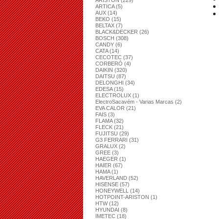
ARISTON (229)
ARTICA (5)
AUX (14)
BEKO (15)
BELTAX (7)
BLACK&DECKER (26)
BOSCH (308)
CANDY (6)
CATA (14)
CECOTEC (37)
CORBERÓ (4)
DAIKIN (320)
DAITSU (87)
DELONGHI (34)
EDESA (15)
ELECTROLUX (1)
ElectroSacavém - Varias Marcas (2)
EVA CALOR (21)
FAIS (3)
FLAMA (32)
FLECK (21)
FUJITSU (29)
G3 FERRARI (31)
GRALUX (2)
GREE (3)
HAEGER (1)
HAIER (67)
HAMA (1)
HAVERLAND (52)
HISENSE (57)
HONEYWELL (14)
HOTPOINT-ARISTON (1)
HTW (12)
HYUNDAI (8)
IMETEC (18)