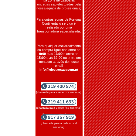
Na zona de Lisboa as
entregas são efectuadas pela
nossa equipa de profissionais;
Para outras zonas de Portugal
Continental o serviço é
realizado por uma
transportadora especializada;
Para qualquer esclarecimento
ou compra ligue-nos entre as
9:00
e as
13:00
e entre as
15:00
e as
19:00
ou entre em
contacto através do nosso
email
info@electrosacavem.pt
(chamada para a rede fixa nacional)
(chamada para a rede fixa nacional)
(chamada para a rede móvel
nacional)