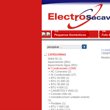
CLIMA
7000B
CATEGORIAS
Modelo
ANNI 50 (1)
Aquecimento (861)
Aquecimento Água (901)
Ar Condicionado (1268)
» AC Caravana (2)
» Ar Condicionado (27)
» BTU 20.000 (1)
» BTU 21.000 (4)
» BTU 36.000 (2)
» BTU 4.500 (1)
» CASSETES 4 VIAS (2)
» Consola chão (6)
» monobloco/sem unidade exterior
(1)
» Portáteis (1)
» BTU 7.000 (16)
» BTU 9.000 (113)