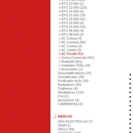
» BTU 10.000 (2)
» BTU 12.000 (116)
» BTU 14 000 (4)
» BTU 15 000 (15)
» BTU 18.000 (81)
» BTU 22.000 (6)
» BTU 24.000 (44)
» BTU 48 000 (4)
» BTU 58.000 (2)
» AC Coluna (4)
» AC Conduta (66)
» AC Cortina (2)
» AC Janela (2)
» AC Portátil (63)
» Gama Comercial (391)
» Multisplit (261)
» Unidades Chão (28)
» Acessórios (1)
Desumidificadores (70)
Humidificador (20)
Purificador de Ar (34)
Radiadores (20)
Toalheiros (8)
Ventiladores (142)
Frio (1)
Acessórios (4)
CAMPANHAS (2)
MARCAS
AEG-ELECTROLUX (7)
AIWA (1)
ARGO (84)