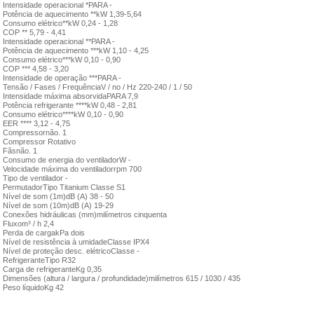
Intensidade operacional *PARA -
Potência de aquecimento **kW 1,39-5,64
Consumo elétrico**kW 0,24 - 1,28
COP ** 5,79 - 4,41
Intensidade operacional **PARA -
Potência de aquecimento ***kW 1,10 - 4,25
Consumo elétrico***kW 0,10 - 0,90
COP *** 4,58 - 3,20
Intensidade de operação ***PARA -
Tensão / Fases / FrequênciaV / no / Hz 220-240 / 1 / 50
Intensidade máxima absorvidaPARA 7,9
Potência refrigerante ****kW 0,48 - 2,81
Consumo elétrico****kW 0,10 - 0,90
EER **** 3,12 - 4,75
Compressornão. 1
Compressor Rotativo
Fãsnão. 1
Consumo de energia do ventiladorW -
Velocidade máxima do ventiladorrpm 700
Tipo de ventilador -
PermutadorTipo Titanium Classe S1
Nível de som (1m)dB (A) 38 - 50
Nível de som (10m)dB (A) 19-29
Conexões hidráulicas (mm)milímetros cinquenta
Fluxom³ / h 2,4
Perda de cargakPa dois
Nível de resistência à umidadeClasse IPX4
Nível de proteção desc. elétricoClasse -
RefrigeranteTipo R32
Carga de refrigeranteKg 0,35
Dimensões (altura / largura / profundidade)milímetros 615 / 1030 / 435
Peso líquidoKg 42