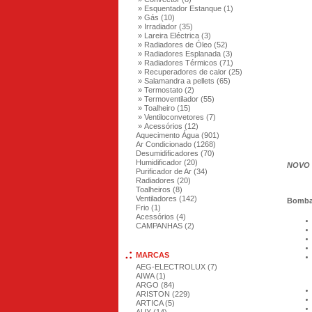
» Esquentador Estanque (1)
» Gás (10)
» Irradiador (35)
» Lareira Eléctrica (3)
» Radiadores de Óleo (52)
» Radiadores Esplanada (3)
» Radiadores Térmicos (71)
» Recuperadores de calor (25)
» Salamandra a pellets (65)
» Termostato (2)
» Termoventilador (55)
» Toalheiro (15)
» Ventiloconvetores (7)
» Acessórios (12)
Aquecimento Água (901)
Ar Condicionado (1268)
Desumidificadores (70)
Humidificador (20)
NOVO 
Purificador de Ar (34)
Radiadores (20)
Toalheiros (8)
Ventiladores (142)
Bomba 
Frio (1)
Acessórios (4)
CAMPANHAS (2)
MARCAS
AEG-ELECTROLUX (7)
AIWA (1)
ARGO (84)
ARISTON (229)
ARTICA (5)