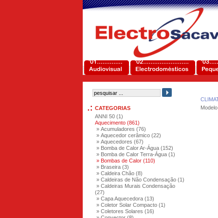
CLIMA
Modelo
CATEGORIAS
ANNI 50 (1)
Aquecimento (861)
» Acumuladores (76)
» Aquecedor cerâmico (22)
» Aquecedores (67)
» Bomba de Calor Ar-Água (152)
» Bomba de Calor Terra-Água (1)
» Bombas de Calor (110)
» Braseira (3)
» Caldeira Chão (8)
» Caldeiras de Não Condensação (1)
» Caldeiras Murais Condensação
(27)
» Capa Aquecedora (13)
» Coletor Solar Compacto (1)
» Coletores Solares (16)
» Convector (8)