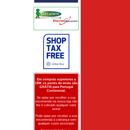
Em compras superiores a
199€ os portes de envio são
GRÁTIS para Portugal
Continental.
Se optar por recolher a sua
encomenda na nossa loja não
lhe é cobrado qualquer valor
extra!
Pode optar por receber a sua
encomenda à cobrança sem
qualquer custo associado