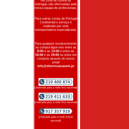
Na zona de Lisboa as
entregas são efectuadas pela
nossa equipa de profissionais;
Para outras zonas de Portugal
Continental o serviço é
realizado por uma
transportadora especializada;
Para qualquer esclarecimento
ou compra ligue-nos entre as
9:00
e as
13:00
e entre as
15:00
e as
19:00
ou entre em
contacto através do nosso
email
info@electrosacavem.pt
(chamada para a rede fixa nacional)
(chamada para a rede fixa nacional)
(chamada para a rede móvel
nacional)