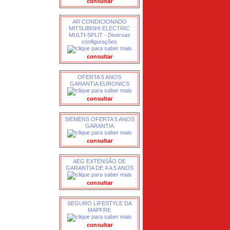
consultar
AR CONDICIONADO
MITSUBISHI ELECTRIC
MULTI-SPLIT - Diversas
configurações
consultar
OFERTA 5 ANOS
GARANTIA EURONICS
consultar
SIEMENS OFERTA 5 ANOS
GARANTIA
consultar
AEG EXTENSÃO DE
GARANTIA DE 4 A 5 ANOS
consultar
SEGURO LIFESTYLE DA
MAPFRE
consultar