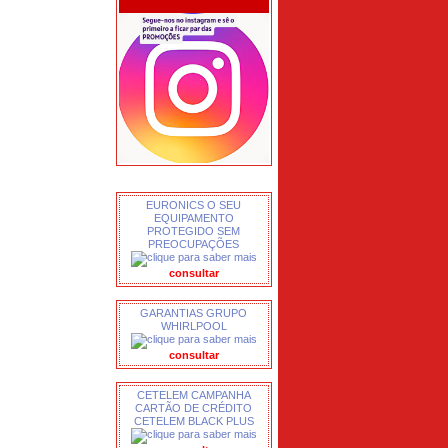
EURONICS O SEU
EQUIPAMENTO
PROTEGIDO SEM
PREOCUPAÇÕES
consultar
GARANTIAS GRUPO
WHIRLPOOL
consultar
CETELEM CAMPANHA
CARTÃO DE CRÉDITO
CETELEM BLACK PLUS