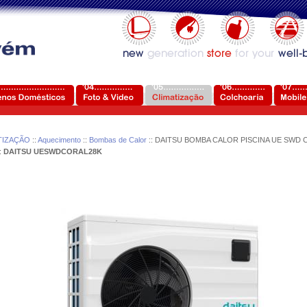
TIZAÇÃO
::
Aquecimento
::
Bombas de Calor
:: DAITSU BOMBA CALOR PISCINA UE SWD 
:
DAITSU UESWDCORAL28K