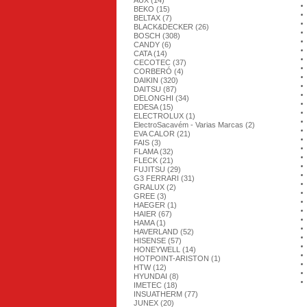
AUX (14)
BEKO (15)
BELTAX (7)
BLACK&DECKER (26)
BOSCH (308)
CANDY (6)
CATA (14)
CECOTEC (37)
CORBERÓ (4)
DAIKIN (320)
DAITSU (87)
DELONGHI (34)
EDESA (15)
ELECTROLUX (1)
ElectroSacavém - Varias Marcas (2)
EVA CALOR (21)
FAIS (3)
FLAMA (32)
FLECK (21)
FUJITSU (29)
G3 FERRARI (31)
GRALUX (2)
GREE (3)
HAEGER (1)
HAIER (67)
HAMA (1)
HAVERLAND (52)
HISENSE (57)
HONEYWELL (14)
HOTPOINT-ARISTON (1)
HTW (12)
HYUNDAI (8)
IMETEC (18)
INSUATHERM (77)
JUNEX (20)