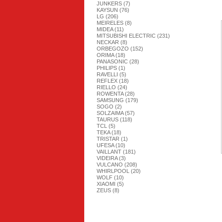
JUNKERS (7)
KAYSUN (76)
LG (206)
MEIRELES (8)
MIDEA (11)
MITSUBISHI ELECTRIC (231)
NECKAR (8)
ORBEGOZO (152)
ORIMA (18)
PANASONIC (28)
PHILIPS (1)
RAVELLI (5)
REFLEX (18)
RIELLO (24)
ROWENTA (28)
SAMSUNG (179)
SOGO (2)
SOLZAIMA (57)
TAURUS (118)
TCL (5)
TEKA (18)
TRISTAR (1)
UFESA (10)
VAILLANT (181)
VIDEIRA (3)
VULCANO (208)
WHIRLPOOL (20)
WOLF (10)
XIAOMI (5)
ZEUS (8)