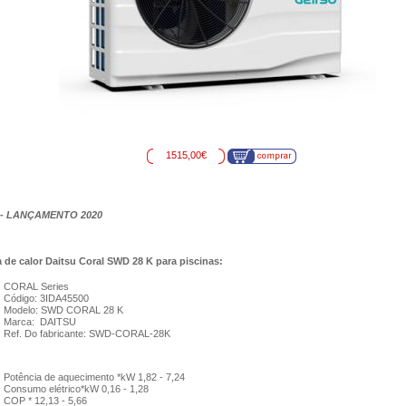
1515,00€
- LANÇAMENTO 2020
de calor Daitsu Coral SWD 28 K para piscinas:
CORAL Series
Código: 3IDA45500
Modelo: SWD CORAL 28 K
Marca: DAITSU
Ref. Do fabricante: SWD-CORAL-28K
Potência de aquecimento *kW 1,82 - 7,24
Consumo elétrico*kW 0,16 - 1,28
COP * 12,13 - 5,66