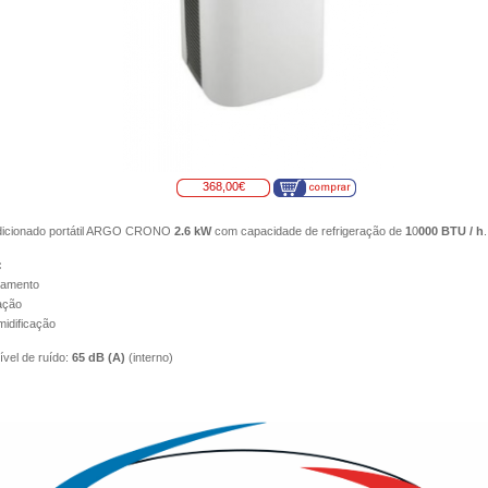
368,00€
dicionado portátil ARGO CRONO
2.6 kW
com capacidade de refrigeração de
1
0
000 BTU / h
.
:
iamento
lação
idificação
ível de ruído:
65 dB (A)
(interno)