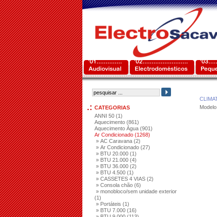
CLIMA
Modelo
CATEGORIAS
ANNI 50 (1)
Aquecimento (861)
Aquecimento Água (901)
Ar Condicionado (1268)
» AC Caravana (2)
» Ar Condicionado (27)
» BTU 20.000 (1)
» BTU 21.000 (4)
» BTU 36.000 (2)
» BTU 4.500 (1)
» CASSETES 4 VIAS (2)
» Consola chão (6)
» monobloco/sem unidade exterior
(1)
» Portáteis (1)
» BTU 7.000 (16)
» BTU 9.000 (113)