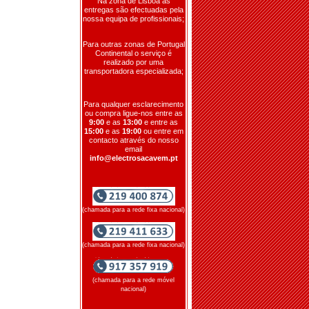
Na zona de Lisboa as
entregas são efectuadas pela
nossa equipa de profissionais;
Para outras zonas de Portugal
Continental o serviço é
realizado por uma
transportadora especializada;
Para qualquer esclarecimento
ou compra ligue-nos entre as
9:00
e as
13:00
e entre as
15:00
e as
19:00
ou entre em
contacto através do nosso
email
info@electrosacavem.pt
(chamada para a rede fixa nacional)
(chamada para a rede fixa nacional)
(chamada para a rede móvel
nacional)