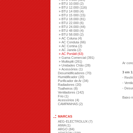
» BTU 10.000 (2)
» BTU 12.000 (116)
» BTU 14 000 (4)
» BTU 15 000 (15)
» BTU 18.000 (81)
» BTU 22.000 (6)
» BTU 24.000 (44)
» BTU 48 000 (4)
» BTU 58.000 (2)
» AC Coluna (4)
» AC Conduta (66)
» AC Cortina (2)
» AC Janela (2)
» AC Portátil (63)
» Gama Comercial (391)
» Multisplit (261)
Ar con
» Unidades Chão (28)
» Acessórios (1)
3 em 1
Desumidificadores (70)
Humidificador (20)
- Resfr
Purificador de Ar (34)
- Venti
Radiadores (20)
- Desum
Toalheiros (8)
Ventiladores (142)
Frio (1)
Baixo n
Acessórios (4)
CAMPANHAS (2)
MARCAS
AEG-ELECTROLUX (7)
AIWA (1)
ARGO (84)