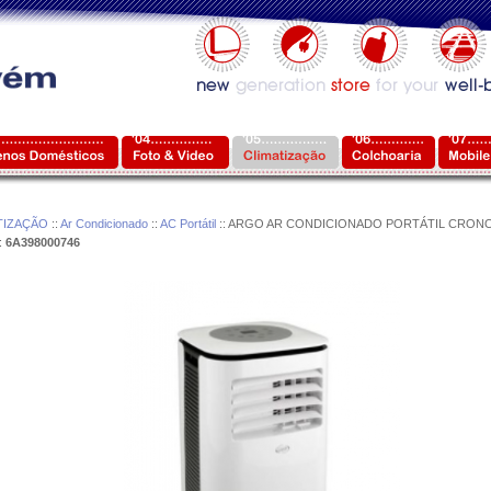
TIZAÇÃO
::
Ar Condicionado
::
AC Portátil
:: ARGO AR CONDICIONADO PORTÁTIL CRONO 
:
6A398000746