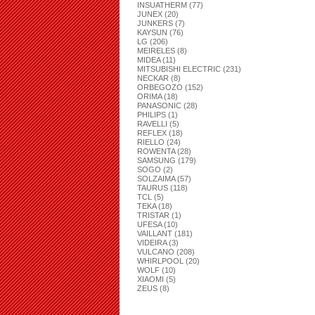
INSUATHERM (77)
JUNEX (20)
JUNKERS (7)
KAYSUN (76)
LG (206)
MEIRELES (8)
MIDEA (11)
MITSUBISHI ELECTRIC (231)
NECKAR (8)
ORBEGOZO (152)
ORIMA (18)
PANASONIC (28)
PHILIPS (1)
RAVELLI (5)
REFLEX (18)
RIELLO (24)
ROWENTA (28)
SAMSUNG (179)
SOGO (2)
SOLZAIMA (57)
TAURUS (118)
TCL (5)
TEKA (18)
TRISTAR (1)
UFESA (10)
VAILLANT (181)
VIDEIRA (3)
VULCANO (208)
WHIRLPOOL (20)
WOLF (10)
XIAOMI (5)
ZEUS (8)