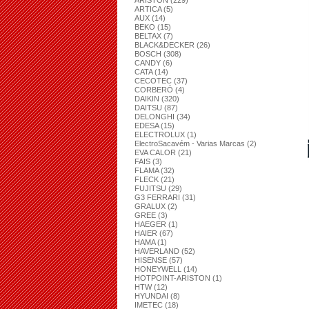
ARISTON (229)
ARTICA (5)
AUX (14)
BEKO (15)
BELTAX (7)
BLACK&DECKER (26)
BOSCH (308)
CANDY (6)
CATA (14)
CECOTEC (37)
CORBERÓ (4)
DAIKIN (320)
DAITSU (87)
DELONGHI (34)
EDESA (15)
ELECTROLUX (1)
ElectroSacavém - Varias Marcas (2)
EVA CALOR (21)
FAIS (3)
FLAMA (32)
FLECK (21)
FUJITSU (29)
G3 FERRARI (31)
GRALUX (2)
GREE (3)
HAEGER (1)
HAIER (67)
HAMA (1)
HAVERLAND (52)
HISENSE (57)
HONEYWELL (14)
HOTPOINT-ARISTON (1)
HTW (12)
HYUNDAI (8)
IMETEC (18)