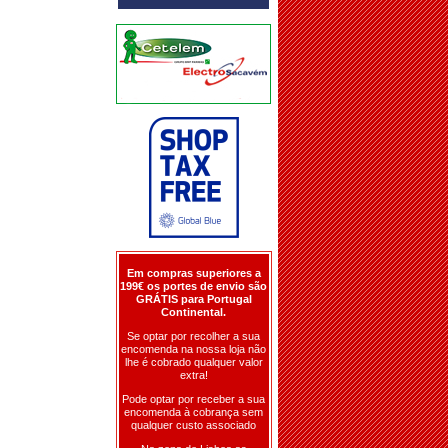
Em compras superiores a
199€ os portes de envio são
GRÁTIS para Portugal
Continental.
Se optar por recolher a sua
encomenda na nossa loja não
lhe é cobrado qualquer valor
extra!
Pode optar por receber a sua
encomenda à cobrança sem
qualquer custo associado