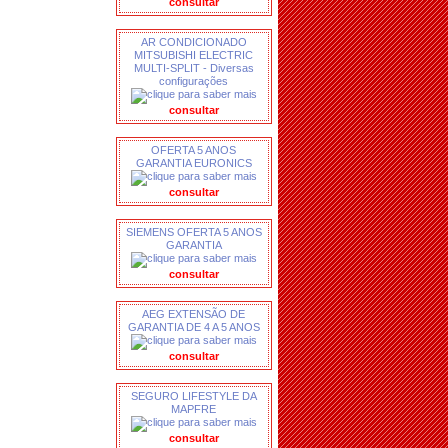
consultar
AR CONDICIONADO
MITSUBISHI ELECTRIC
MULTI-SPLIT - Diversas
configurações
consultar
OFERTA 5 ANOS
GARANTIA EURONICS
consultar
SIEMENS OFERTA 5 ANOS
GARANTIA
consultar
AEG EXTENSÃO DE
GARANTIA DE 4 A 5 ANOS
consultar
SEGURO LIFESTYLE DA
MAPFRE
consultar