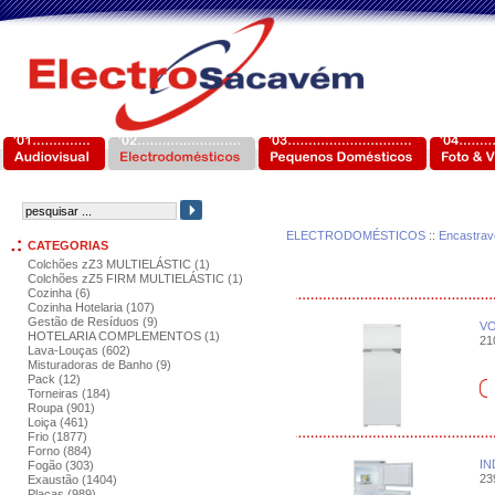
ELECTRODOMÉSTICOS
::
Encastrav
CATEGORIAS
Colchões zZ3 MULTIELÁSTIC (1)
Colchões zZ5 FIRM MULTIELÁSTIC (1)
Cozinha (6)
Cozinha Hotelaria (107)
Gestão de Resíduos (9)
VO
HOTELARIA COMPLEMENTOS (1)
210
Lava-Louças (602)
Misturadoras de Banho (9)
Pack (12)
Torneiras (184)
Roupa (901)
Loiça (461)
Frio (1877)
Forno (884)
IN
Fogão (303)
239
Exaustão (1404)
Placas (989)