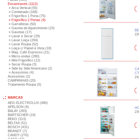
Encastraveis (1112)
» Arca Vertical (55)
» Combinado (168)
» Frigorífico 1 Porta (75)
» Frigorífico 2 Portas (9)
» Garrafeiras (50)
» Gaveta de Aquecimento (23)
BE
» Gavetas (17)
220
» Lavar e Secar (29)
» Lavar Loiça (294)
» Lavar Roupa (52)
» Loiça c/ Painel à Vista (18)
» Maq. Café Expresso (21)
» Micro-ondas (280)
» Mini Frigorifico (12)
» Secar Roupa (3)
» Side by Side Americano (2)
CA
» Acessórios (4)
C
Acessórios (2)
242
CAMPANHAS (20)
Tratamento Roupa (5)
MARCAS
AEG-ELECTROLUX (480)
APELSON (9)
HO
BALAY (283)
239
BARTSCHER (19)
BEKO (313)
BELTAX (51)
BOSCH (431)
BRANDT (7)
CANDY (270)