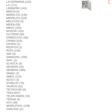
LA GERMANIA (110)
LG (171)
LIEBHERR (241)
MANTA (5)
MARECOS (140)
MEIRELES (229)
MELICONI (5)
MIDEA (58)
MIELE (320)
NODOR (115)
OLITREM (50)
ORBEGOZO (56)
ORIMA (103)
ORVED (2)
REDFOX (2)
RODI (216)
S&P (6)
SAMSUNG (159)
SAYL (2)
SCHOCK (8)
SEVERIN (20)
SIEMENS (380)
SIMAG (3)
SMEG (214)
SOGO (3)
STARLUX (76)
TAURUS (51)
TECNOGÁS (6)
TEKA (607)
TELEFUNKEN (19)
TENSAI (6)
VOX (80)
WHIRLPOOL (238)
ZANUSSI (11)