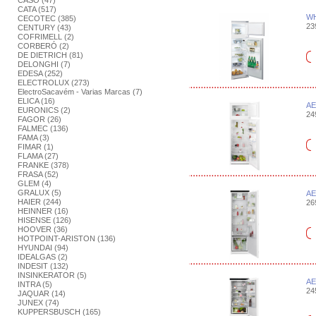
CASO (47)
CATA (517)
WH
CECOTEC (385)
239
CENTURY (43)
COFRIMELL (2)
CORBERÓ (2)
DE DIETRICH (81)
DELONGHI (7)
EDESA (252)
ELECTROLUX (273)
ElectroSacavém - Varias Marcas (7)
ELICA (16)
AE
EURONICS (2)
249
FAGOR (26)
FALMEC (136)
FAMA (3)
FIMAR (1)
FLAMA (27)
FRANKE (378)
FRASA (52)
GLEM (4)
GRALUX (5)
AE
HAIER (244)
269
HEINNER (16)
HISENSE (126)
HOOVER (36)
HOTPOINT-ARISTON (136)
HYUNDAI (94)
IDEALGAS (2)
INDESIT (132)
INSINKERATOR (5)
AE
INTRA (5)
245
JAQUAR (14)
JUNEX (74)
KUPPERSBUSCH (165)