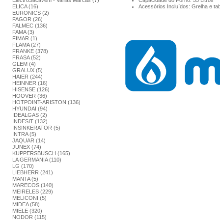
ElectroSacavém - Varias Marcas (7)
Capacidade do Forno: 55 Litros
ELICA (16)
Acessórios Incluídos: Grelha e ta
EURONICS (2)
FAGOR (26)
FALMEC (136)
FAMA (3)
FIMAR (1)
FLAMA (27)
FRANKE (378)
FRASA (52)
GLEM (4)
GRALUX (5)
HAIER (244)
HEINNER (16)
HISENSE (126)
HOOVER (36)
HOTPOINT-ARISTON (136)
HYUNDAI (94)
IDEALGAS (2)
INDESIT (132)
INSINKERATOR (5)
INTRA (5)
JAQUAR (14)
JUNEX (74)
KUPPERSBUSCH (165)
LA GERMANIA (110)
LG (170)
LIEBHERR (241)
MANTA (5)
MARECOS (140)
MEIRELES (229)
MELICONI (5)
MIDEA (58)
MIELE (320)
NODOR (115)