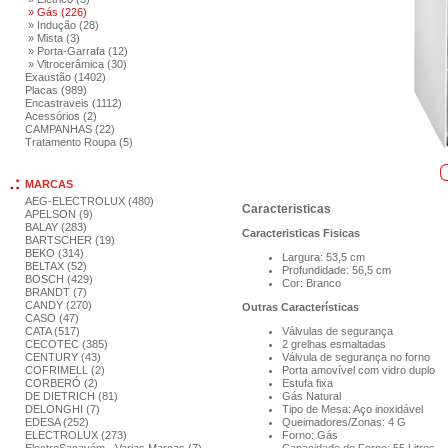
» Gás (226)
» Indução (28)
» Mista (3)
» Porta-Garrafa (12)
» Vitrocerâmica (30)
Exaustão (1402)
Placas (989)
Encastraveis (1112)
Acessórios (2)
CAMPANHAS (22)
Tratamento Roupa (5)
MARCAS
AEG-ELECTROLUX (480)
Caracteristicas
APELSON (9)
BALAY (283)
Caracteristicas Fisicas
BARTSCHER (19)
BEKO (314)
Largura: 53,5 cm
BELTAX (52)
Profundidade: 56,5 cm
BOSCH (429)
Cor: Branco
BRANDT (7)
CANDY (270)
Outras Características
CASO (47)
CATA (517)
Válvulas de segurança
CECOTEC (385)
2 grelhas esmaltadas
CENTURY (43)
Válvula de segurança no forno
COFRIMELL (2)
Porta amovível com vidro duplo
CORBERÓ (2)
Estufa fixa
DE DIETRICH (81)
Gás Natural
DELONGHI (7)
Tipo de Mesa: Aço inoxidável
EDESA (252)
Queimadores/Zonas: 4 G
ELECTROLUX (273)
Forno: Gás