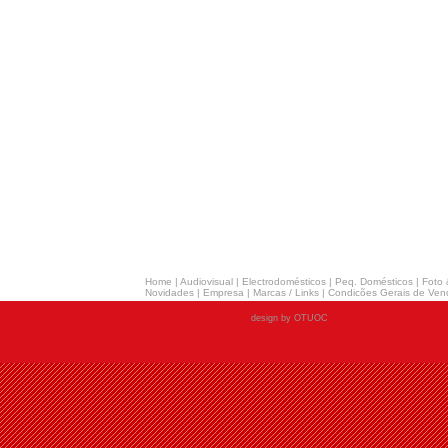
Home
|
Audiovisual
|
Electrodomésticos
|
Peq. Domésticos
|
Foto 
Novidades
|
Empresa
|
Marcas / Links
|
Condicões Gerais de Ven
design by OTUOC