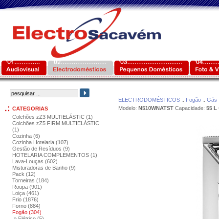
ELECTRODOMÉSTICOS
::
Fogão
::
Gás
Modelo:
N510WNATST
Capacidade:
55 L
CATEGORIAS
Colchões zZ3 MULTIELÁSTIC (1)
Colchões zZ5 FIRM MULTIELÁSTIC
(1)
Cozinha (6)
Cozinha Hotelaria (107)
Gestão de Resíduos (9)
HOTELARIA COMPLEMENTOS (1)
Lava-Louças (602)
Misturadoras de Banho (9)
Pack (12)
Torneiras (184)
Roupa (901)
Loiça (461)
Frio (1876)
Forno (884)
Fogão (304)
» Elétrico (5)