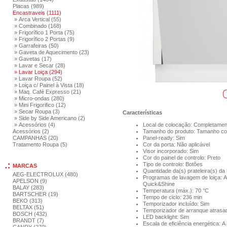
Placas (989)
Encastraveis (1111)
» Arca Vertical (55)
» Combinado (168)
» Frigorífico 1 Porta (75)
» Frigorífico 2 Portas (9)
» Garrafeiras (50)
» Gaveta de Aquecimento (23)
» Gavetas (17)
» Lavar e Secar (28)
» Lavar Loiça (294)
» Lavar Roupa (52)
» Loiça c/ Painel à Vista (18)
» Maq. Café Expresso (21)
» Micro-ondas (280)
» Mini Frigorifico (12)
» Secar Roupa (3)
Características
» Side by Side Americano (2)
» Acessórios (4)
Local de colocação: Completamen
Acessórios (2)
Tamanho do produto: Tamanho co
CAMPANHAS (20)
Panel-ready: Sim
Tratamento Roupa (5)
Cor da porta: Não aplicável
Visor incorporado: Sim
Cor do painel de controlo: Preto
Tipo de controlo: Botões
MARCAS
Quantidade da(s) prateleira(s) da 
AEG-ELECTROLUX (480)
Programas de lavagem de loiça: Au
APELSON (9)
Quick&Shine
BALAY (283)
Temperatura (máx.): 70 °C
BARTSCHER (19)
Tempo de ciclo: 236 min
BEKO (313)
Temporizador incluído: Sim
BELTAX (51)
Temporizador de arranque atrasa
BOSCH (432)
LED backlight: Sim
BRANDT (7)
Escala de eficiência energética: A