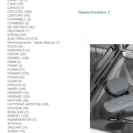
CANDY (270)
CASO (47)
CATA (517)
CECOTEC (385)
Etiqueta Energetica: C
CENTURY (43)
COFRIMELL (2)
CORBERÓ (2)
DE DIETRICH (81)
DELONGHI (7)
EDESA (252)
ELECTROLUX (273)
ElectroSacavém - Varias Marcas (7)
ELICA (16)
EURONICS (2)
FAGOR (26)
FALMEC (136)
FAMA (3)
FIMAR (1)
FLAMA (27)
FRANKE (378)
FRASA (52)
GLEM (4)
GRALUX (5)
HAIER (244)
HEINNER (16)
HISENSE (126)
HOOVER (36)
HOTPOINT-ARISTON (136)
HYUNDAI (94)
IDEALGAS (2)
INDESIT (132)
INSINKERATOR (5)
INTRA (5)
JAQUAR (14)
JUNEX (74)