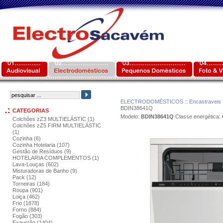
ELECTRODOMÉSTICOS
::
Encastraveis
BDIN38641Q
CATEGORIAS
Modelo:
BDIN38641Q
Classe energética:
Colchões zZ3 MULTIELÁSTIC (1)
Colchões zZ5 FIRM MULTIELÁSTIC
(1)
Cozinha (6)
Cozinha Hotelaria (107)
Gestão de Resíduos (9)
HOTELARIA COMPLEMENTOS (1)
Lava-Louças (602)
Misturadoras de Banho (9)
Pack (12)
Torneiras (184)
Roupa (901)
Loiça (462)
Frio (1878)
Forno (884)
Fogão (303)
Exaustão (1404)