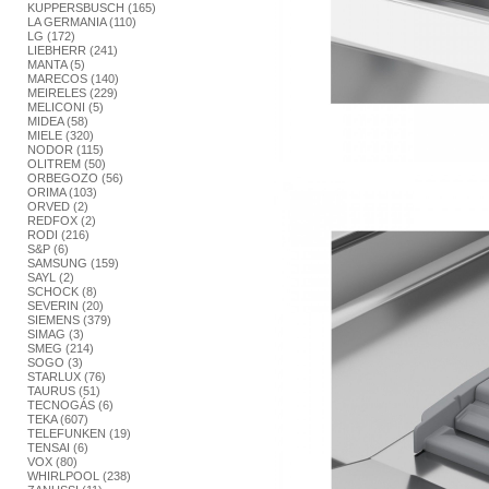
KUPPERSBUSCH (165)
LA GERMANIA (110)
LG (172)
LIEBHERR (241)
MANTA (5)
MARECOS (140)
MEIRELES (229)
MELICONI (5)
MIDEA (58)
MIELE (320)
NODOR (115)
OLITREM (50)
ORBEGOZO (56)
ORIMA (103)
ORVED (2)
REDFOX (2)
RODI (216)
S&P (6)
SAMSUNG (159)
SAYL (2)
SCHOCK (8)
SEVERIN (20)
SIEMENS (379)
SIMAG (3)
SMEG (214)
SOGO (3)
STARLUX (76)
TAURUS (51)
TECNOGÁS (6)
TEKA (607)
TELEFUNKEN (19)
TENSAI (6)
VOX (80)
WHIRLPOOL (238)