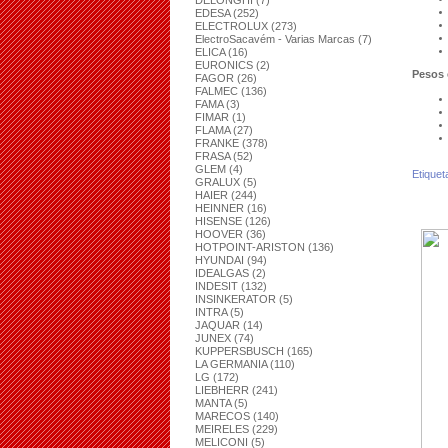
DELONGHI (7)
EDESA (252)
ELECTROLUX (273)
ElectroSacavém - Varias Marcas (7)
ELICA (16)
EURONICS (2)
Pesos 
FAGOR (26)
FALMEC (136)
FAMA (3)
FIMAR (1)
FLAMA (27)
FRANKE (378)
FRASA (52)
GLEM (4)
Etiquet
GRALUX (5)
HAIER (244)
HEINNER (16)
HISENSE (126)
HOOVER (36)
HOTPOINT-ARISTON (136)
HYUNDAI (94)
IDEALGAS (2)
INDESIT (132)
INSINKERATOR (5)
INTRA (5)
JAQUAR (14)
JUNEX (74)
KUPPERSBUSCH (165)
LA GERMANIA (110)
LG (172)
LIEBHERR (241)
MANTA (5)
MARECOS (140)
MEIRELES (229)
MELICONI (5)