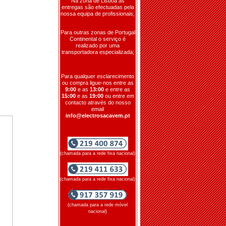
Na zona de Lisboa as
entregas são efectuadas pela
nossa equipa de profissionais;
Para outras zonas de Portugal
Continental o serviço é
realizado por uma
transportadora especializada;
Para qualquer esclarecimento
ou compra ligue-nos entre as
9:00
e as
13:00
e entre as
15:00
e as
19:00
ou entre em
contacto através do nosso
email
info@electrosacavem.pt
(chamada para a rede fixa nacional)
(chamada para a rede fixa nacional)
(chamada para a rede móvel
nacional)