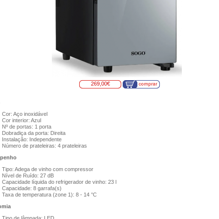
269,00€
n
Cor: Aço inoxidável
Cor interior: Azul
Nº de portas: 1 porta
Dobradiça da porta: Direita
Instalação:
Independente
Número de prateleiras: 4 prateleiras
penho
Tipo: Adega de vinho com compressor
Nível de Ruído: 27 dB
Capacidade líquida do refrigerador de vinho: 23 l
Capacidade: 8 garrafa(s)
Taxa de temperatura (zone 1): 8 - 14 °C
omia
Tipo de lâmpada: LED