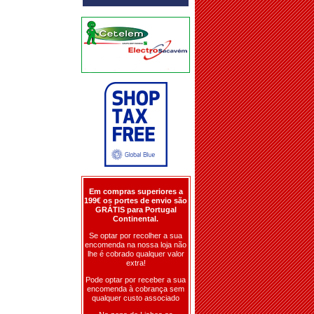
Em compras superiores a
199€ os portes de envio são
GRÁTIS para Portugal
Continental.
Se optar por recolher a sua
encomenda na nossa loja não
lhe é cobrado qualquer valor
extra!
Pode optar por receber a sua
encomenda à cobrança sem
qualquer custo associado