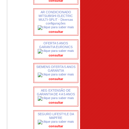
consultar
AR CONDICIONADO
MITSUBISHI ELECTRIC
MULTI-SPLIT - Diversas
configurações
consultar
OFERTA 5 ANOS
GARANTIA EURONICS
consultar
SIEMENS OFERTA 5 ANOS
GARANTIA
consultar
AEG EXTENSÃO DE
GARANTIA DE 4 A 5 ANOS
consultar
SEGURO LIFESTYLE DA
MAPFRE
consultar