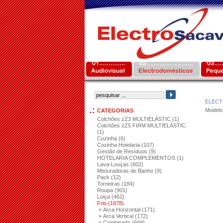
ELEC
Modelo
CATEGORIAS
Colchões zZ3 MULTIELÁSTIC (1)
Colchões zZ5 FIRM MULTIELÁSTIC
(1)
Cozinha (6)
Cozinha Hotelaria (107)
Gestão de Resíduos (9)
HOTELARIA COMPLEMENTOS (1)
Lava-Louças (602)
Misturadoras de Banho (9)
Pack (12)
Torneiras (184)
Roupa (901)
Loiça (462)
Frio (1878)
» Arca Horizontal (171)
» Arca Vertical (172)
» Combinado (669)