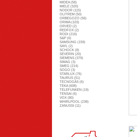
MIDEA (58)
MIELE (320)
NODOR (115)
OLITREM (50)
ORBEGOZO (56)
ORIMA (103)
ORVED (2)
REDFOX (2)
RODI (216)
S&P (6)
SAMSUNG (159)
SAYL (2)
SCHOCK (8)
SEVERIN (20)
SIEMENS (379)
SIMAG (3)
SMEG (214)
SOGO (3)
STARLUX (76)
TAURUS (51)
TECNOGÁS (6)
TEKA (608)
TELEFUNKEN (19)
TENSAI (6)
VOX (80)
WHIRLPOOL (238)
ZANUSSI (11)