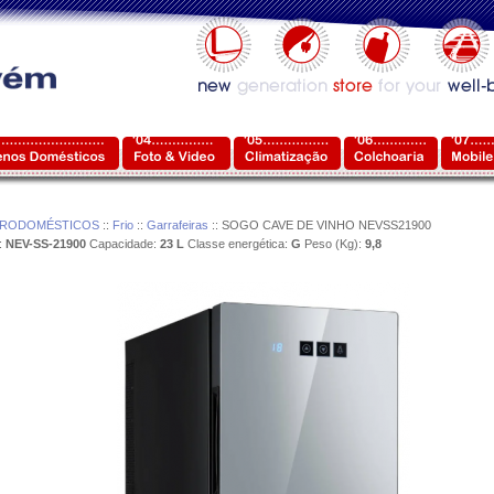
TRODOMÉSTICOS
::
Frio
::
Garrafeiras
:: SOGO CAVE DE VINHO NEVSS21900
:
NEV-SS-21900
Capacidade:
23 L
Classe energética:
G
Peso (Kg):
9,8