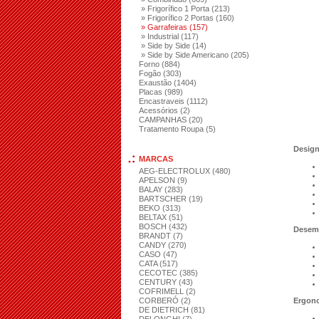
» Frigorífico 1 Porta (213)
» Frigorífico 2 Portas (160)
» Garrafeiras (157)
» Industrial (117)
» Side by Side (14)
» Side by Side Americano (205)
Forno (884)
Fogão (303)
Exaustão (1404)
Placas (989)
Encastraveis (1112)
Acessórios (2)
CAMPANHAS (20)
Tratamento Roupa (5)
Desig
MARCAS
AEG-ELECTROLUX (480)
APELSON (9)
BALAY (283)
BARTSCHER (19)
BEKO (313)
BELTAX (51)
BOSCH (432)
Desem
BRANDT (7)
CANDY (270)
CASO (47)
CATA (517)
CECOTEC (385)
CENTURY (43)
COFRIMELL (2)
CORBERÓ (2)
Ergon
DE DIETRICH (81)