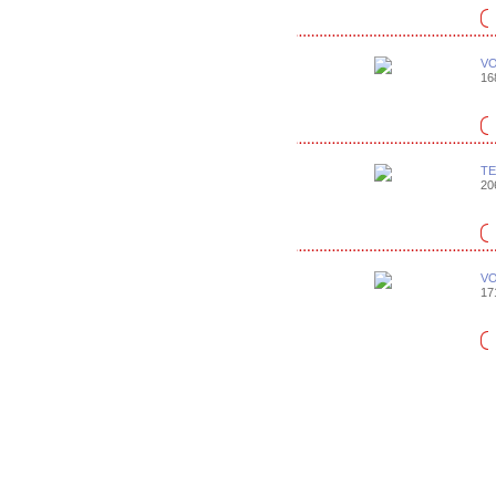
VO
168
TE
206
VO
171