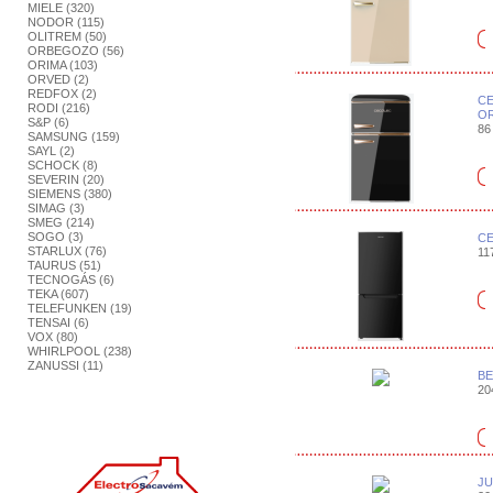
MIELE (320)
NODOR (115)
OLITREM (50)
ORBEGOZO (56)
ORIMA (103)
ORVED (2)
REDFOX (2)
CE
RODI (216)
OR
S&P (6)
86 
SAMSUNG (159)
SAYL (2)
SCHOCK (8)
SEVERIN (20)
SIEMENS (380)
SIMAG (3)
SMEG (214)
SOGO (3)
CE
STARLUX (76)
117
TAURUS (51)
TECNOGÁS (6)
TEKA (607)
TELEFUNKEN (19)
TENSAI (6)
VOX (80)
WHIRLPOOL (238)
ZANUSSI (11)
BE
204
JU