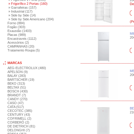
206
» Frigorífico 2 Portas (160)
De
» Garrafeiras (157)
» Industrial (117)
» Side by Side (14)
» Side by Side Americano (204)
(P
Forno (884)
Fogão (303)
Exaustão (1403)
MI
Placas (989)
204
Encastraveis (1112)
Acessórios (2)
CAMPANHAS (20)
Tratamento Roupa (5)
MARCAS
AEG-ELECTROLUX (480)
ME
APELSON (9)
206
BALAY (283)
BARTSCHER (19)
BEKO (313)
BELTAX (51)
BOSCH (430)
BRANDT (7)
CANDY (270)
CASO (47)
CATA (517)
BE
CECOTEC (385)
210
CENTURY (43)
COFRIMELL (2)
CORBERÓ (2)
DE DIETRICH (81)
DELONGHI (7)