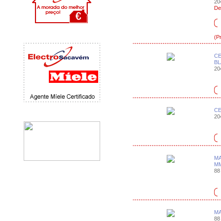
204
De
(P
CE
BL
204
CE
204
MA
M
88 
MA
88 