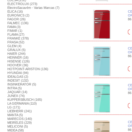
EDESA (252)
ELECTROLUX (273)
ElectroSacavém - Varias Marcas (7)
ELICA (16)
CE
EURONICS (2)
OR
FAGOR (26)
86 
FALMEC (136)
FAMA (3)
FIMAR (1)
FLAMA (27)
FRANKE (378)
FRASA (52)
GLEM (4)
CE
GRALUX (5)
OR
HAIER (244)
86 
HEINNER (16)
HISENSE (126)
HOOVER (36)
HOTPOINT-ARISTON (136)
HYUNDAI (94)
IDEALGAS (2)
INDESIT (132)
INSINKERATOR (5)
CE
INTRA (5)
OR
JAQUAR (14)
86 
JUNEX (74)
KUPPERSBUSCH (165)
LA GERMANIA (110)
LG (171)
LIEBHERR (241)
MANTA (5)
MARECOS (140)
CE
MEIRELES (229)
OR
MELICONI (5)
86 
MIDEA (58)