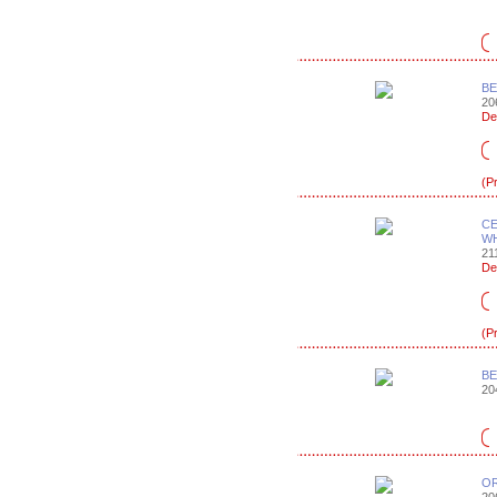
BE
206
De
(P
CE
WH
211
De
(P
BE
204
OR