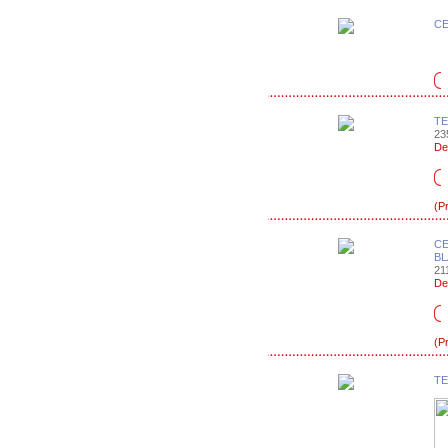
CE
TE
235
De
(P
CE
BL
211
De
(P
TE