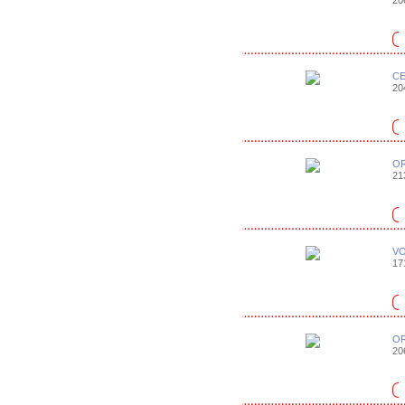
206
CE
204
OR
213
VO
171
OR
206