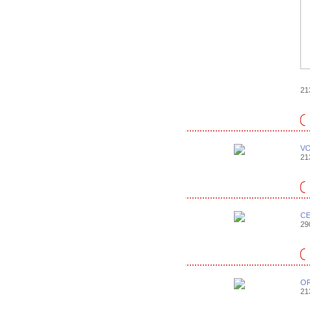
213
VO
213
CE
290
OR
213