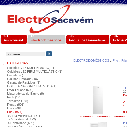
ELECTRODOMÉSTICOS
::
Frio
::
Frig
CATEGORIAS
Colchões zZ3 MULTIELÁSTIC (1)
Colchões zZ5 FIRM MULTIELÁSTIC (1)
Cozinha (6)
Cozinha Hotelaria (107)
Gestão de Resíduos (9)
HOTELARIA COMPLEMENTOS (1)
TE
Lava-Louças (602)
204
Misturadoras de Banho (9)
De
Pack (12)
Torneiras (184)
Roupa (901)
Loiça (461)
Frio (1877)
(P
» Arca Horizontal (171)
» Arca Vertical (172)
» Combinado (669)
IN
» Frigorífico 1 Porta (213)