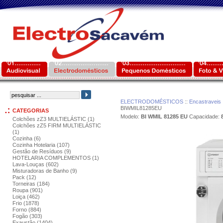
ELECTRODOMÉSTICOS
::
Encastraveis
BIWMIL81285EU
CATEGORIAS
Modelo:
BI WMIL 81285 EU
Capacidade:
Colchões zZ3 MULTIELÁSTIC (1)
Colchões zZ5 FIRM MULTIELÁSTIC
(1)
Cozinha (6)
Cozinha Hotelaria (107)
Gestão de Resíduos (9)
HOTELARIA COMPLEMENTOS (1)
Lava-Louças (602)
Misturadoras de Banho (9)
Pack (12)
Torneiras (184)
Roupa (901)
Loiça (462)
Frio (1878)
Forno (884)
Fogão (303)
Exaustão (1404)