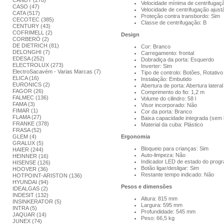
CANDY (270)
Velocidade mínima de centrifuga
CASO (47)
Velocidade de centrifugação ajust
CATA (517)
Proteção contra transbordo: Sim
CECOTEC (385)
Classe de centrifugação: B
CENTURY (43)
COFRIMELL (2)
Design
CORBERÓ (2)
DE DIETRICH (81)
Cor: Branco
DELONGHI (7)
Carregamento: frontal
EDESA (252)
Dobradiça da porta: Esquerdo
ELECTROLUX (273)
Inverter: Sim
ElectroSacavém - Varias Marcas (7)
Tipo de controlo: Botões, Rotativo
ELICA (16)
Instalação: Embutido
EURONICS (2)
Abertura de porta: Abertura lateral
FAGOR (26)
Comprimento do fio: 1,2 m
FALMEC (136)
Volume do cilindro: 58 l
FAMA (3)
Visor incorporado: Não
FIMAR (1)
Cor da porta: Branco
FLAMA (27)
Baixa capacidade integrada (sem l
FRANKE (378)
Material da cuba: Plástico
FRASA (52)
GLEM (4)
Ergonomia
GRALUX (5)
Bloqueio para crianças: Sim
HAIER (244)
Auto-limpeza: Não
HEINNER (16)
Indicador LED de estado do prog
HISENSE (126)
Botão ligar/desligar: Sim
HOOVER (36)
Restante tempo indicado: Não
HOTPOINT-ARISTON (136)
HYUNDAI (94)
Pesos e dimensões
IDEALGAS (2)
INDESIT (132)
Altura: 815 mm
INSINKERATOR (5)
Largura: 595 mm
INTRA (5)
Profundidade: 545 mm
JAQUAR (14)
Peso: 66,5 kg
JUNEX (74)