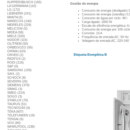
KUPPERSBUSCH (165)
Gestão de energia
LA GERMANIA (110)
LG (172)
Consumo de energia (desligado) 
LIEBHERR (241)
Consumo de energia (standby) 0,
MANTA (5)
Consumo de água por ciclo: 48 l
MARECOS (140)
Carga ligada: 1850 W
MEIRELES (229)
Escala de eficiência energética: A
MELICONI (5)
Consumo de energia por 100 cicl
MIDEA (58)
Corrente: 10 A
MIELE (320)
Frequência de entrada AC: 50 Hz
NODOR (115)
Voltagem de entrada AC: 220-240
OLITREM (50)
ORBEGOZO (56)
ORIMA (103)
Etiqueta Energética B
ORVED (2)
REDFOX (2)
RODI (216)
S&P (6)
SAMSUNG (159)
SAYL (2)
SCHOCK (8)
SEVERIN (20)
SIEMENS (379)
SIMAG (3)
SMEG (214)
SOGO (3)
STARLUX (76)
TAURUS (51)
TECNOGÁS (6)
TEKA (607)
TELEFUNKEN (19)
TENSAI (6)
VOX (80)
WHIRLPOOL (238)