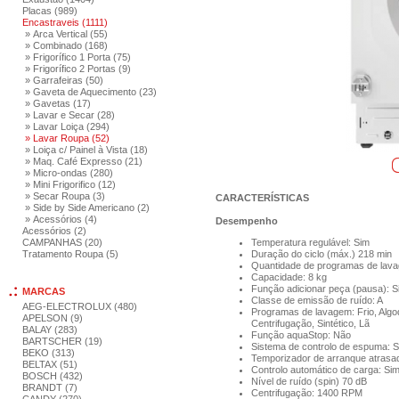
Placas (989)
Encastraveis (1111)
» Arca Vertical (55)
» Combinado (168)
» Frigorífico 1 Porta (75)
» Frigorífico 2 Portas (9)
» Garrafeiras (50)
» Gaveta de Aquecimento (23)
» Gavetas (17)
» Lavar e Secar (28)
» Lavar Loiça (294)
» Lavar Roupa (52)
» Loiça c/ Painel à Vista (18)
» Maq. Café Expresso (21)
» Micro-ondas (280)
» Mini Frigorifico (12)
» Secar Roupa (3)
CARACTERÍSTICAS
» Side by Side Americano (2)
» Acessórios (4)
Desempenho
Acessórios (2)
CAMPANHAS (20)
Temperatura regulável: Sim
Tratamento Roupa (5)
Duração do ciclo (máx.) 218 min
Quantidade de programas de lava
Capacidade: 8 kg
Função adicionar peça (pausa): S
MARCAS
Classe de emissão de ruído: A
AEG-ELECTROLUX (480)
Programas de lavagem: Frio, Algod
APELSON (9)
Centrifugação, Sintético, Lã
BALAY (283)
Função aquaStop: Não
BARTSCHER (19)
Sistema de controlo de espuma: 
BEKO (313)
Temporizador de arranque atrasa
BELTAX (51)
Controlo automático de carga: Si
BOSCH (432)
Nível de ruído (spin) 70 dB
BRANDT (7)
Centrifugação: 1400 RPM