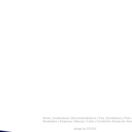
Home
|
Audiovisual
|
Electrodomésticos
|
Peq. Domésticos
|
Foto 
Novidades
|
Empresa
|
Marcas / Links
|
Condicões Gerais de Ven
design by OTUOC