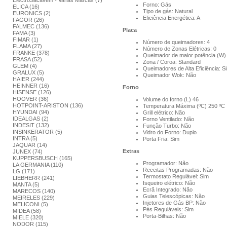
ElectroSacavém - Varias Marcas (7)
Forno: Gás
ELICA (16)
Tipo de gás: Natural
EURONICS (2)
Eficiência Energética: A
FAGOR (26)
FALMEC (136)
Placa
FAMA (3)
FIMAR (1)
Número de queimadores: 4
FLAMA (27)
Número de Zonas Elétricas: 0
FRANKE (378)
Queimador de maior potência (W)
FRASA (52)
Zona / Coroa: Standard
GLEM (4)
Queimadores de Alta Eficiência: S
GRALUX (5)
Queimador Wok: Não
HAIER (244)
HEINNER (16)
Forno
HISENSE (126)
HOOVER (36)
Volume do forno (L) 46
HOTPOINT-ARISTON (136)
Temperatura Máxima (ºC) 250 ºC
HYUNDAI (94)
Grill elétrico: Não
IDEALGAS (2)
Forno Ventilado: Não
INDESIT (132)
Função Turbo: Não
INSINKERATOR (5)
Vidro do Forno: Duplo
INTRA (5)
Porta Fria: Sim
JAQUAR (14)
Extras
JUNEX (74)
KUPPERSBUSCH (165)
Programador: Não
LA GERMANIA (110)
Receitas Programadas: Não
LG (171)
Termostato Regulável: Sim
LIEBHERR (241)
Isqueiro elétrico: Não
MANTA (5)
Ecrã Integrado: Não
MARECOS (140)
Guias Telescópicas: Não
MEIRELES (229)
Injetores de Gás BP: Não
MELICONI (5)
Pés Reguláveis: Sim
MIDEA (58)
Porta-Bilhas: Não
MIELE (320)
NODOR (115)