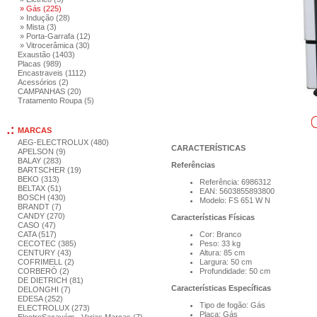
» Gás (225)
» Indução (28)
» Mista (3)
» Porta-Garrafa (12)
» Vitrocerâmica (30)
Exaustão (1403)
Placas (989)
Encastraveis (1112)
Acessórios (2)
CAMPANHAS (20)
Tratamento Roupa (5)
MARCAS
AEG-ELECTROLUX (480)
CARACTERÍSTICAS
APELSON (9)
BALAY (283)
Referências
BARTSCHER (19)
BEKO (313)
Referência: 6986312
BELTAX (51)
EAN: 5603855893800
BOSCH (430)
Modelo: FS 651 W N
BRANDT (7)
CANDY (270)
Características Físicas
CASO (47)
CATA (517)
Cor: Branco
CECOTEC (385)
Peso: 33 kg
CENTURY (43)
Altura: 85 cm
COFRIMELL (2)
Largura: 50 cm
CORBERÓ (2)
Profundidade: 50 cm
DE DIETRICH (81)
Características Específicas
DELONGHI (7)
EDESA (252)
Tipo de fogão: Gás
ELECTROLUX (273)
Placa: Gás