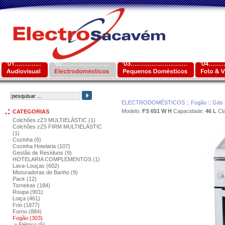
ELECTRODOMÉSTICOS
::
Fogão
::
Gás
Modelo:
FS 651 W H
Capacidade:
46 L
Cla
CATEGORIAS
Colchões zZ3 MULTIELÁSTIC (1)
Colchões zZ5 FIRM MULTIELÁSTIC
(1)
Cozinha (6)
Cozinha Hotelaria (107)
Gestão de Resíduos (9)
HOTELARIA COMPLEMENTOS (1)
Lava-Louças (602)
Misturadoras de Banho (9)
Pack (12)
Torneiras (184)
Roupa (901)
Loiça (461)
Frio (1877)
Forno (884)
Fogão (303)
» Elétrico (5)