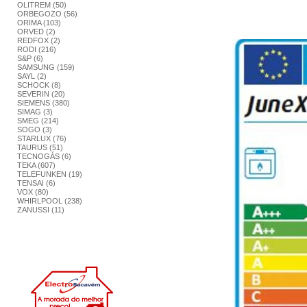
OLITREM (50)
ORBEGOZO (56)
ORIMA (103)
ORVED (2)
REDFOX (2)
RODI (216)
S&P (6)
SAMSUNG (159)
SAYL (2)
SCHOCK (8)
SEVERIN (20)
SIEMENS (380)
SIMAG (3)
SMEG (214)
SOGO (3)
STARLUX (76)
TAURUS (51)
TECNOGÁS (6)
TEKA (607)
TELEFUNKEN (19)
TENSAI (6)
VOX (80)
WHIRLPOOL (238)
ZANUSSI (11)