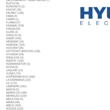
ElectroSacavém - Varias Marcas (7)
ELICA (16)
EURONICS (2)
FAGOR (26)
FALMEC (136)
FAMA (3)
FIMAR (1)
FLAMA (27)
FRANKE (378)
FRASA (52)
GLEM (4)
GRALUX (5)
HAIER (244)
HEINNER (16)
HISENSE (126)
HOOVER (36)
HOTPOINT-ARISTON (136)
HYUNDAI (94)
IDEALGAS (2)
INDESIT (132)
INSINKERATOR (5)
INTRA (5)
JAQUAR (14)
JUNEX (74)
KUPPERSBUSCH (165)
LA GERMANIA (110)
LG (172)
LIEBHERR (241)
MANTA (5)
MARECOS (140)
MEIRELES (229)
MELICONI (5)
MIDEA (58)
MIELE (320)
NODOR (115)