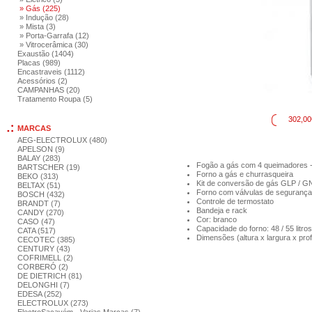
» Gás (225)
» Indução (28)
» Mista (3)
» Porta-Garrafa (12)
» Vitrocerâmica (30)
Exaustão (1404)
Placas (989)
Encastraveis (1112)
Acessórios (2)
CAMPANHAS (20)
Tratamento Roupa (5)
302,00
MARCAS
AEG-ELECTROLUX (480)
APELSON (9)
BALAY (283)
Fogão a gás com 4 queimadores -
BARTSCHER (19)
Forno a gás e churrasqueira
BEKO (313)
Kit de conversão de gás GLP / G
BELTAX (51)
Forno com válvulas de segurança
BOSCH (432)
Controle de termostato
BRANDT (7)
Bandeja e rack
CANDY (270)
Cor: branco
CASO (47)
Capacidade do forno: 48 / 55 litro
CATA (517)
Dimensões (altura x largura x pro
CECOTEC (385)
CENTURY (43)
COFRIMELL (2)
CORBERÓ (2)
DE DIETRICH (81)
DELONGHI (7)
EDESA (252)
ELECTROLUX (273)