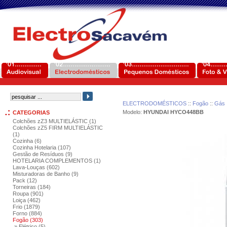
ELECTRODOMÉSTICOS
::
Fogão
::
Gás
Modelo:
HYUNDAI HYCO448BB
CATEGORIAS
Colchões zZ3 MULTIELÁSTIC (1)
Colchões zZ5 FIRM MULTIELÁSTIC
(1)
Cozinha (6)
Cozinha Hotelaria (107)
Gestão de Resíduos (9)
HOTELARIA COMPLEMENTOS (1)
Lava-Louças (602)
Misturadoras de Banho (9)
Pack (12)
Torneiras (184)
Roupa (901)
Loiça (462)
Frio (1879)
Forno (884)
Fogão (303)
» Elétrico (5)