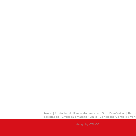
Home
|
Audiovisual
|
Electrodomésticos
|
Peq. Domésticos
|
Foto 
Novidades
|
Empresa
|
Marcas / Links
|
Condicões Gerais de Ven
design by OTUOC