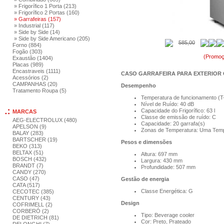
» Frigorífico 1 Porta (213)
» Frigorífico 2 Portas (160)
» Garrafeiras (157)
» Industrial (117)
» Side by Side (14)
» Side by Side Americano (205)
585,00
Forno (884)
Fogão (303)
(Promoç
Exaustão (1404)
Placas (989)
Encastraveis (1111)
CASO GARRAFEIRA PARA EXTERIOR
Acessórios (2)
CAMPANHAS (20)
Desempenho
Tratamento Roupa (5)
Temperatura de funcionamento (T-
Nível de Ruído: 40 dB
Capacidade do Frigorífico: 63 l
MARCAS
Classe de emissão de ruído: C
AEG-ELECTROLUX (480)
Capacidade: 20 garrafa(s)
APELSON (9)
Zonas de Temperatura: Uma Temp
BALAY (283)
BARTSCHER (19)
Pesos e dimensões
BEKO (313)
BELTAX (51)
Altura: 697 mm
BOSCH (432)
Largura: 430 mm
BRANDT (7)
Profundidade: 507 mm
CANDY (270)
CASO (47)
Gestão de energia
CATA (517)
Classe Energética: G
CECOTEC (385)
CENTURY (43)
Design
COFRIMELL (2)
CORBERÓ (2)
Tipo: Beverage cooler
DE DIETRICH (81)
Cor: Preto, Prateado