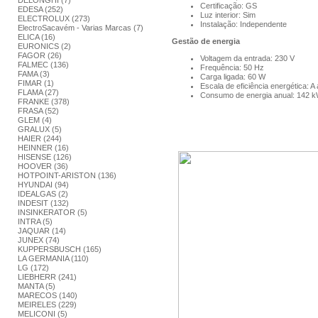
DELONGHI (7)
Certificação: GS
EDESA (252)
Luz interior: Sim
ELECTROLUX (273)
Instalação: Independente
ElectroSacavém - Varias Marcas (7)
ELICA (16)
Gestão de energia
EURONICS (2)
FAGOR (26)
Voltagem da entrada: 230 V
FALMEC (136)
Frequência: 50 Hz
FAMA (3)
Carga ligada: 60 W
FIMAR (1)
Escala de eficiência energética: A
FLAMA (27)
Consumo de energia anual: 142 
FRANKE (378)
FRASA (52)
GLEM (4)
GRALUX (5)
HAIER (244)
HEINNER (16)
HISENSE (126)
HOOVER (36)
HOTPOINT-ARISTON (136)
HYUNDAI (94)
IDEALGAS (2)
INDESIT (132)
INSINKERATOR (5)
INTRA (5)
JAQUAR (14)
JUNEX (74)
KUPPERSBUSCH (165)
LA GERMANIA (110)
LG (172)
LIEBHERR (241)
MANTA (5)
MARECOS (140)
MEIRELES (229)
MELICONI (5)