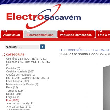
ELECTRODOMÉSTICOS
::
Frio
::
Garrafe
Modelo:
CASO SOUND & COOL
Capacid
CATEGORIAS
Colchões zZ3 MULTIELÁSTIC (1)
Colchões zZ5 FIRM MULTIELÁSTIC
(1)
Cozinha (6)
Cozinha Hotelaria (107)
Gestão de Resíduos (9)
HOTELARIA COMPLEMENTOS (1)
Lava-Louças (602)
Misturadoras de Banho (9)
Pack (12)
Torneiras (184)
Roupa (901)
Loiça (462)
Frio (1878)
» Arca Horizontal (171)
» Arca Vertical (172)
» Combinado (669)