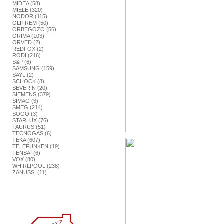
MIDEA (58)
MIELE (320)
NODOR (115)
OLITREM (50)
ORBEGOZO (56)
ORIMA (103)
ORVED (2)
REDFOX (2)
RODI (216)
S&P (6)
SAMSUNG (159)
SAYL (2)
SCHOCK (8)
SEVERIN (20)
SIEMENS (379)
SIMAG (3)
SMEG (214)
SOGO (3)
STARLUX (76)
TAURUS (51)
TECNOGÁS (6)
TEKA (607)
TELEFUNKEN (19)
TENSAI (6)
VOX (80)
WHIRLPOOL (238)
ZANUSSI (11)