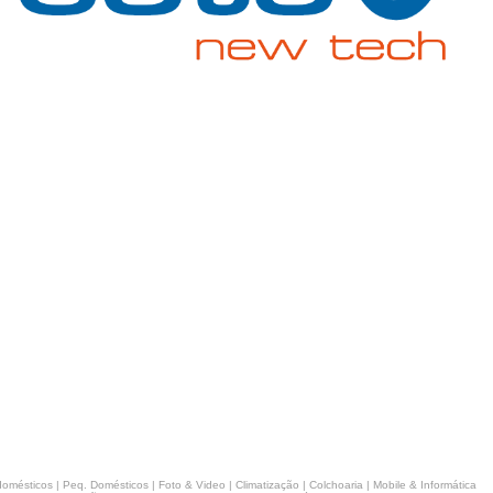
domésticos
|
Peq. Domésticos
|
Foto & Video
|
Climatização
|
Colchoaria
|
Mobile & Informática