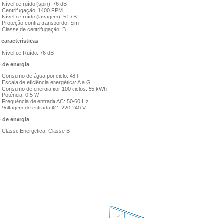
Nível de ruído (spin): 76 dB
Centrifugação: 1400 RPM
Nível de ruído (lavagem): 51 dB
Proteção contra transbordo: Sim
Classe de centrifugação: B
 características
Nível de Ruído: 76 dB
 de energia
Consumo de água por ciclo: 48 l
Escala de eficiência energética: A a G
Consumo de energia por 100 ciclos: 55 kWh
Potência: 0,5 W
Frequência de entrada AC: 50-60 Hz
Voltagem de entrada AC: 220-240 V
 de energia
Classe Energética: Classe B