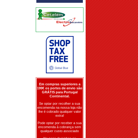
Em compras superiores a
199€ os portes de envio são
GRÁTIS para Portugal
Continental.
Se optar por recolher a sua
encomenda na nossa loja não
lhe é cobrado qualquer valor
extra!
Pode optar por receber a sua
encomenda à cobrança sem
qualquer custo associado