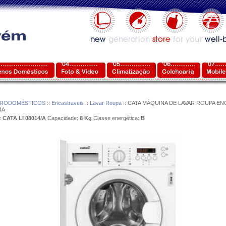
TRODOMÉSTICOS
::
Encastraveis
::
Lavar Roupa
:: CATA MÁQUINA DE LAVAR ROUPA E
4A
:
CATA LI 08014/A
Capacidade:
8 Kg
Classe energética:
B