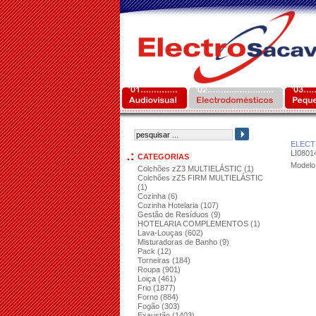
ELEC
LI0801
CATEGORIAS
Modelo
Colchões zZ3 MULTIELÁSTIC (1)
Colchões zZ5 FIRM MULTIELÁSTIC
(1)
Cozinha (6)
Cozinha Hotelaria (107)
Gestão de Resíduos (9)
HOTELARIA COMPLEMENTOS (1)
Lava-Louças (602)
Misturadoras de Banho (9)
Pack (12)
Torneiras (184)
Roupa (901)
Loiça (461)
Frio (1877)
Forno (884)
Fogão (303)
Exaustão (1403)