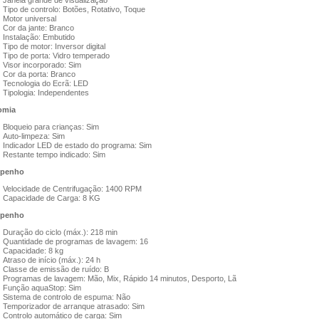
Janela grande de visualização
Tipo de controlo: Botões, Rotativo, Toque
Motor universal
Cor da jante: Branco
Instalação: Embutido
Tipo de motor: Inversor digital
Tipo de porta: Vidro temperado
Visor incorporado: Sim
Cor da porta: Branco
Tecnologia do Ecrã: LED
Tipologia: Independentes
omia
Bloqueio para crianças: Sim
Auto-limpeza: Sim
Indicador LED de estado do programa: Sim
Restante tempo indicado: Sim
penho
Velocidade de Centrifugação: 1400 RPM
Capacidade de Carga: 8 KG
penho
Duração do ciclo (máx.): 218 min
Quantidade de programas de lavagem: 16
Capacidade: 8 kg
Atraso de início (máx.): 24 h
Classe de emissão de ruído: B
Programas de lavagem: Mão, Mix, Rápido 14 minutos, Desporto, Lã
Função aquaStop: Sim
Sistema de controlo de espuma: Não
Temporizador de arranque atrasado: Sim
Controlo automático de carga: Sim