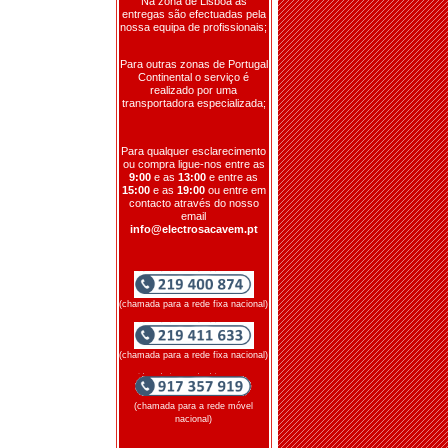
Na zona de Lisboa as
entregas são efectuadas pela
nossa equipa de profissionais;
Para outras zonas de Portugal
Continental o serviço é
realizado por uma
transportadora especializada;
Para qualquer esclarecimento
ou compra ligue-nos entre as
9:00
e as
13:00
e entre as
15:00
e as
19:00
ou entre em
contacto através do nosso
email
info@electrosacavem.pt
(chamada para a rede fixa nacional)
(chamada para a rede fixa nacional)
(chamada para a rede móvel
nacional)