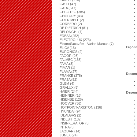
CANDY (270)
CASO (47)
CATA (517)
CECOTEC (385)
CENTURY (43)
COFRIMELL (2)
CORBERÓ (2)
DE DIETRICH (81)
DELONGHI (7)
EDESA (252)
ELECTROLUX (273)
ElectroSacavém - Varias Marcas (7)
Ergon
ELICA (16)
EURONICS (2)
FAGOR (26)
FALMEC (136)
FAMA (3)
FIMAR (1)
FLAMA (27)
Desem
FRANKE (378)
FRASA (52)
GLEM (4)
GRALUX (5)
HAIER (244)
Desem
HEINNER (16)
HISENSE (126)
HOOVER (36)
HOTPOINT-ARISTON (136)
HYUNDAI (94)
IDEALGAS (2)
INDESIT (132)
INSINKERATOR (5)
INTRA (5)
JAQUAR (14)
JUNEX (74)