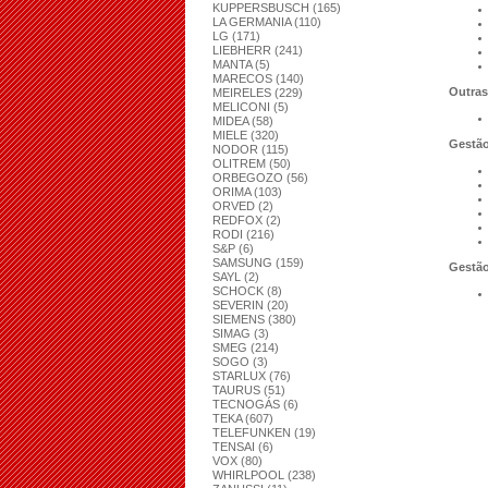
KUPPERSBUSCH (165)
LA GERMANIA (110)
LG (171)
LIEBHERR (241)
MANTA (5)
MARECOS (140)
Outras
MEIRELES (229)
MELICONI (5)
MIDEA (58)
MIELE (320)
Gestão
NODOR (115)
OLITREM (50)
ORBEGOZO (56)
ORIMA (103)
ORVED (2)
REDFOX (2)
RODI (216)
S&P (6)
SAMSUNG (159)
Gestão
SAYL (2)
SCHOCK (8)
SEVERIN (20)
SIEMENS (380)
SIMAG (3)
SMEG (214)
SOGO (3)
STARLUX (76)
TAURUS (51)
TECNOGÁS (6)
TEKA (607)
TELEFUNKEN (19)
TENSAI (6)
VOX (80)
WHIRLPOOL (238)