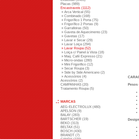
Placas (989)
Encastraveis (1112)
» Arca Vertical (55)
» Combinado (168)
» Frigorífico 1 Porta (75)
» Frigorífico 2 Portas (9)
» Garrafeiras (50)
» Gaveta de Aquecimento (23)
» Gavetas (17)
» Lavar e Secar (29)
» Lavar Loiça (294)
» Lavar Roupa (52)
» Loiça c/ Painel à Vista (18)
» Maq. Café Expresso (21)
» Micro-ondas (280)
» Mini Frigorifico (12)
» Secar Roupa (3)
» Side by Side Americano (2)
» Acessórios (4)
CARAC
Acessórios (2)
CAMPANHAS (20)
Pesos 
Tratamento Roupa (5)
MARCAS
AEG-ELECTROLUX (480)
APELSON (9)
BALAY (283)
BARTSCHER (19)
Desig
BEKO (313)
BELTAX (51)
BOSCH (430)
BRANDT (7)