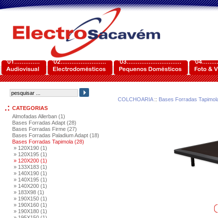
COLCHOARIA
::
Bases Forradas Tapimol
CATEGORIAS
Almofadas Allerban (1)
Bases Forradas Adapt (28)
Bases Forradas Firme (27)
Bases Forradas Paladium Adapt (18)
Bases Forradas Tapimola (28)
» 120X190 (1)
» 120X195 (1)
» 120X200 (1)
» 133X183 (1)
» 140X190 (1)
» 140X195 (1)
» 140X200 (1)
» 183X98 (1)
» 190X150 (1)
» 190X160 (1)
» 190X180 (1)
» 195X150 (1)