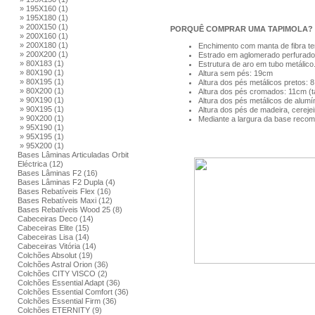
» 195X160 (1)
» 195X180 (1)
» 200X150 (1)
PORQUÊ COMPRAR UMA TAPIMOLA?
» 200X160 (1)
» 200X180 (1)
Enchimento com manta de fibra te
» 200X200 (1)
Estrado em aglomerado perfurado 
» 80X183 (1)
Estrutura de aro em tubo metálico
» 80X190 (1)
Altura sem pés: 19cm
» 80X195 (1)
Altura dos pés metálicos pretos: 8
» 80X200 (1)
Altura dos pés cromados: 11cm (t
» 90X190 (1)
Altura dos pés metálicos de alumí
» 90X195 (1)
Altura dos pés de madeira, cerejei
» 90X200 (1)
Mediante a largura da base recome
» 95X190 (1)
» 95X195 (1)
» 95X200 (1)
Bases Lâminas Articuladas Orbit
Eléctrica (12)
Bases Lâminas F2 (16)
Bases Lâminas F2 Dupla (4)
Bases Rebatíveis Flex (16)
Bases Rebatíveis Maxi (12)
Bases Rebatíveis Wood 25 (8)
Cabeceiras Deco (14)
Cabeceiras Elite (15)
Cabeceiras Lisa (14)
Cabeceiras Vitória (14)
Colchões Absolut (19)
Colchões Astral Orion (36)
Colchões CITY VISCO (2)
Colchões Essential Adapt (36)
Colchões Essential Comfort (36)
Colchões Essential Firm (36)
Colchões ETERNITY (9)