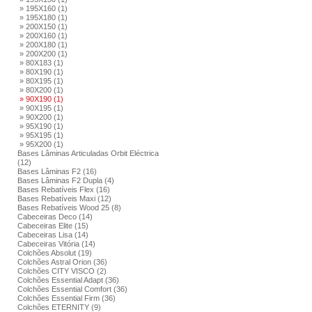
» 195X160 (1)
» 195X180 (1)
» 200X150 (1)
» 200X160 (1)
» 200X180 (1)
» 200X200 (1)
» 80X183 (1)
» 80X190 (1)
» 80X195 (1)
» 80X200 (1)
» 90X190 (1)
» 90X195 (1)
» 90X200 (1)
» 95X190 (1)
» 95X195 (1)
» 95X200 (1)
Bases Lâminas Articuladas Orbit Eléctrica
(12)
Bases Lâminas F2 (16)
Bases Lâminas F2 Dupla (4)
Bases Rebatíveis Flex (16)
Bases Rebatíveis Maxi (12)
Bases Rebatíveis Wood 25 (8)
Cabeceiras Deco (14)
Cabeceiras Elite (15)
Cabeceiras Lisa (14)
Cabeceiras Vitória (14)
Colchões Absolut (19)
Colchões Astral Orion (36)
Colchões CITY VISCO (2)
Colchões Essential Adapt (36)
Colchões Essential Comfort (36)
Colchões Essential Firm (36)
Colchões ETERNITY (9)