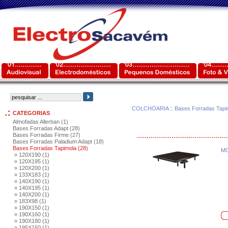
COLCHOARIA
::
Bases Forradas Tapi
CATEGORIAS
Almofadas Allerban (1)
Bases Forradas Adapt (28)
Bases Forradas Firme (27)
Bases Forradas Paladium Adapt (18)
Bases Forradas Tapimola (28)
MO
» 120X190 (1)
» 120X195 (1)
» 120X200 (1)
» 133X183 (1)
» 140X190 (1)
» 140X195 (1)
» 140X200 (1)
» 183X98 (1)
» 190X150 (1)
» 190X160 (1)
» 190X180 (1)
» 195X150 (1)