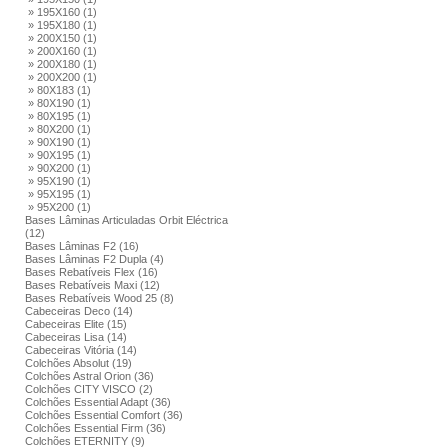
» 195X160 (1)
» 195X180 (1)
» 200X150 (1)
» 200X160 (1)
» 200X180 (1)
» 200X200 (1)
» 80X183 (1)
» 80X190 (1)
» 80X195 (1)
» 80X200 (1)
» 90X190 (1)
» 90X195 (1)
» 90X200 (1)
» 95X190 (1)
» 95X195 (1)
» 95X200 (1)
Bases Lâminas Articuladas Orbit Eléctrica
(12)
Bases Lâminas F2 (16)
Bases Lâminas F2 Dupla (4)
Bases Rebatíveis Flex (16)
Bases Rebatíveis Maxi (12)
Bases Rebatíveis Wood 25 (8)
Cabeceiras Deco (14)
Cabeceiras Elite (15)
Cabeceiras Lisa (14)
Cabeceiras Vitória (14)
Colchões Absolut (19)
Colchões Astral Orion (36)
Colchões CITY VISCO (2)
Colchões Essential Adapt (36)
Colchões Essential Comfort (36)
Colchões Essential Firm (36)
Colchões ETERNITY (9)