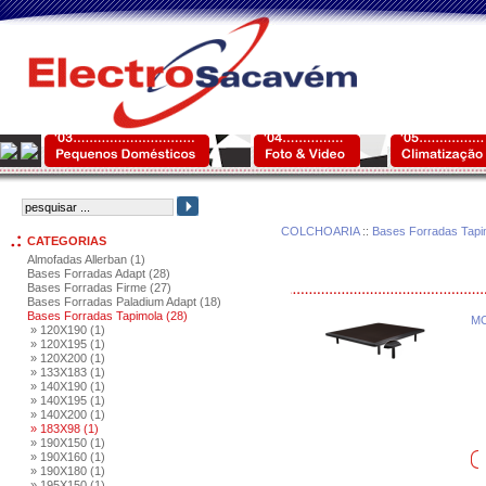
COLCHOARIA
::
Bases Forradas Tapi
CATEGORIAS
Almofadas Allerban (1)
Bases Forradas Adapt (28)
Bases Forradas Firme (27)
Bases Forradas Paladium Adapt (18)
Bases Forradas Tapimola (28)
MO
» 120X190 (1)
» 120X195 (1)
» 120X200 (1)
» 133X183 (1)
» 140X190 (1)
» 140X195 (1)
» 140X200 (1)
» 183X98 (1)
» 190X150 (1)
» 190X160 (1)
» 190X180 (1)
» 195X150 (1)