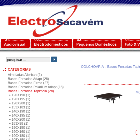
COLCHOARIA
::
Bases Forradas Tapi
CATEGORIAS
Almofadas Allerban (1)
Bases Forradas Adapt (28)
Bases Forradas Firme (27)
Bases Forradas Paladium Adapt (18)
Bases Forradas Tapimola (28)
MO
» 120X190 (1)
» 120X195 (1)
» 120X200 (1)
» 133X183 (1)
» 140X190 (1)
» 140X195 (1)
» 140X200 (1)
» 183X98 (1)
» 190X150 (1)
» 190X160 (1)
» 190X180 (1)
» 195X150 (1)