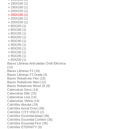
» 195X160 (1)
» 195X180 (1)
» 200X150 (1)
» 200X160 (1)
» 200X180 (1)
» 200X200 (1)
» 80X183 (1)
» 80X190 (1)
» 80X195 (1)
» 80X200 (1)
» 90X190 (1)
» 90X195 (1)
» 90X200 (1)
» 95X190 (1)
» 95X195 (1)
» 95X200 (1)
Bases Lâminas Articuladas Orbit Eléctrica
(12)
Bases Lâminas F2 (16)
Bases Lâminas F2 Dupla (4)
Bases Rebatíveis Flex (16)
Bases Rebatíveis Maxi (12)
Bases Rebatíveis Wood 25 (8)
Cabeceiras Deco (14)
Cabeceiras Elite (15)
Cabeceiras Lisa (14)
Cabeceiras Vitória (14)
Colchões Absolut (19)
Colchões Astral Orion (36)
Colchões CITY VISCO (2)
Colchões Essential Adapt (36)
Colchões Essential Comfort (36)
Colchões Essential Firm (36)
Colchões ETERNITY (9)