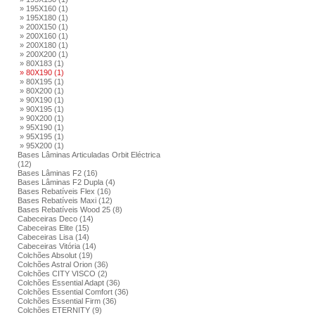
» 195X160 (1)
» 195X180 (1)
» 200X150 (1)
» 200X160 (1)
» 200X180 (1)
» 200X200 (1)
» 80X183 (1)
» 80X190 (1)
» 80X195 (1)
» 80X200 (1)
» 90X190 (1)
» 90X195 (1)
» 90X200 (1)
» 95X190 (1)
» 95X195 (1)
» 95X200 (1)
Bases Lâminas Articuladas Orbit Eléctrica
(12)
Bases Lâminas F2 (16)
Bases Lâminas F2 Dupla (4)
Bases Rebatíveis Flex (16)
Bases Rebatíveis Maxi (12)
Bases Rebatíveis Wood 25 (8)
Cabeceiras Deco (14)
Cabeceiras Elite (15)
Cabeceiras Lisa (14)
Cabeceiras Vitória (14)
Colchões Absolut (19)
Colchões Astral Orion (36)
Colchões CITY VISCO (2)
Colchões Essential Adapt (36)
Colchões Essential Comfort (36)
Colchões Essential Firm (36)
Colchões ETERNITY (9)