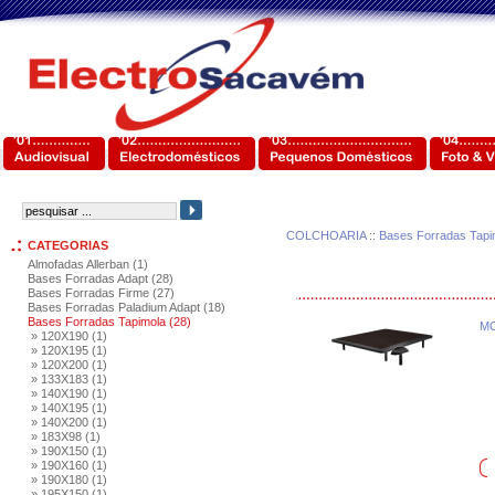
COLCHOARIA
::
Bases Forradas Tapi
CATEGORIAS
Almofadas Allerban (1)
Bases Forradas Adapt (28)
Bases Forradas Firme (27)
Bases Forradas Paladium Adapt (18)
Bases Forradas Tapimola (28)
MO
» 120X190 (1)
» 120X195 (1)
» 120X200 (1)
» 133X183 (1)
» 140X190 (1)
» 140X195 (1)
» 140X200 (1)
» 183X98 (1)
» 190X150 (1)
» 190X160 (1)
» 190X180 (1)
» 195X150 (1)