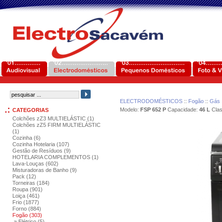
ELECTRODOMÉSTICOS
::
Fogão
::
Gás
Modelo:
FSP 652 P
Capacidade:
46 L
Clas
CATEGORIAS
Colchões zZ3 MULTIELÁSTIC (1)
Colchões zZ5 FIRM MULTIELÁSTIC
(1)
Cozinha (6)
Cozinha Hotelaria (107)
Gestão de Resíduos (9)
HOTELARIA COMPLEMENTOS (1)
Lava-Louças (602)
Misturadoras de Banho (9)
Pack (12)
Torneiras (184)
Roupa (901)
Loiça (461)
Frio (1877)
Forno (884)
Fogão (303)
» Elétrico (5)