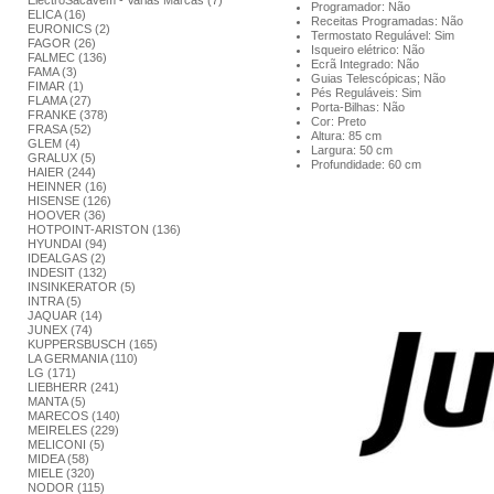
ElectroSacavém - Varias Marcas (7)
Programador: Não
ELICA (16)
Receitas Programadas: Não
EURONICS (2)
Termostato Regulável: Sim
FAGOR (26)
Isqueiro elétrico: Não
FALMEC (136)
Ecrã Integrado: Não
FAMA (3)
Guias Telescópicas; Não
FIMAR (1)
Pés Reguláveis: Sim
FLAMA (27)
Porta-Bilhas: Não
FRANKE (378)
Cor: Preto
FRASA (52)
Altura: 85 cm
GLEM (4)
Largura: 50 cm
GRALUX (5)
Profundidade: 60 cm
HAIER (244)
HEINNER (16)
HISENSE (126)
HOOVER (36)
HOTPOINT-ARISTON (136)
HYUNDAI (94)
IDEALGAS (2)
INDESIT (132)
INSINKERATOR (5)
INTRA (5)
JAQUAR (14)
JUNEX (74)
KUPPERSBUSCH (165)
LA GERMANIA (110)
LG (171)
LIEBHERR (241)
MANTA (5)
MARECOS (140)
MEIRELES (229)
MELICONI (5)
MIDEA (58)
MIELE (320)
NODOR (115)