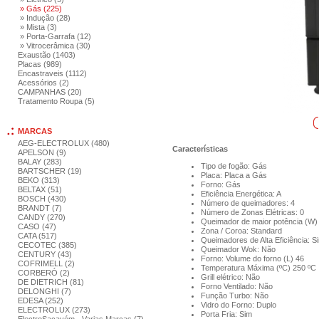
» Gás (225)
» Indução (28)
» Mista (3)
» Porta-Garrafa (12)
» Vitrocerâmica (30)
Exaustão (1403)
Placas (989)
Encastraveis (1112)
Acessórios (2)
CAMPANHAS (20)
Tratamento Roupa (5)
MARCAS
AEG-ELECTROLUX (480)
Características
APELSON (9)
BALAY (283)
Tipo de fogão: Gás
BARTSCHER (19)
Placa: Placa a Gás
BEKO (313)
Forno: Gás
BELTAX (51)
Eficiência Energética: A
BOSCH (430)
Número de queimadores: 4
BRANDT (7)
Número de Zonas Elétricas: 0
CANDY (270)
Queimador de maior potência (W)
CASO (47)
Zona / Coroa: Standard
CATA (517)
Queimadores de Alta Eficiência: S
CECOTEC (385)
Queimador Wok: Não
CENTURY (43)
Forno:
Volume do forno (L) 46
COFRIMELL (2)
Temperatura Máxima (ºC) 250 ºC
CORBERÓ (2)
Grill elétrico: Não
DE DIETRICH (81)
Forno Ventilado: Não
DELONGHI (7)
Função Turbo: Não
EDESA (252)
Vidro do Forno: Duplo
ELECTROLUX (273)
Porta Fria: Sim