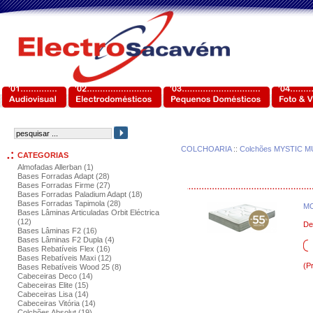
COLCHOARIA
::
Colchões MYSTIC M
CATEGORIAS
Almofadas Allerban (1)
Bases Forradas Adapt (28)
Bases Forradas Firme (27)
Bases Forradas Paladium Adapt (18)
Bases Forradas Tapimola (28)
MO
Bases Lâminas Articuladas Orbit Eléctrica
(12)
De
Bases Lâminas F2 (16)
Bases Lâminas F2 Dupla (4)
Bases Rebatíveis Flex (16)
Bases Rebatíveis Maxi (12)
(P
Bases Rebatíveis Wood 25 (8)
Cabeceiras Deco (14)
Cabeceiras Elite (15)
Cabeceiras Lisa (14)
Cabeceiras Vitória (14)
Colchões Absolut (19)