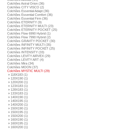
Colchões Astral Orion (36)
Colchões CITY VISCO (2)
Colchões Essential Adapt (36)
Colchões Essential Comfort (36)
Colchões Essential Firm (36)
Colchões ETERNITY (9)
Colchões ETERNITY MULTI (23)
Colchões ETERNITY POCKET (25)
Colchões Flow 6990 Hybrid (1)
Colchões Flow 7990 Hybrid (2)
Colchões GRAVITY POCKET (30)
Colchões INFINITY MULTI (35)
Colchões INFINITY POCKET (25)
Colchões INTENSITY (33)
Colchões LEVITY AIRVEX (29)
Colchões LEVITY ART (4)
Colchões Mira (34)
Colchões MOON (37)
Colchões MYSTIC MULTI (29)
» 118X183 (1)
» 120X190 (1)
» 120X200 (1)
» 123X183 (1)
» 128X183 (1)
» 133X183 (1)
» 140X190 (1)
» 140X195 (1)
» 140X200 (1)
» 150X190 (1)
» 150X195 (1)
» 150X200 (1)
» 160X190 (1)
» 160X195 (1)
» 160X200 (1)