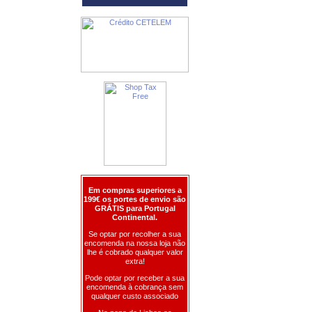
Em compras superiores a
199€ os portes de envio são
GRÁTIS para Portugal
Continental.
Se optar por recolher a sua
encomenda na nossa loja não
lhe é cobrado qualquer valor
extra!
Pode optar por receber a sua
encomenda à cobrança sem
qualquer custo associado