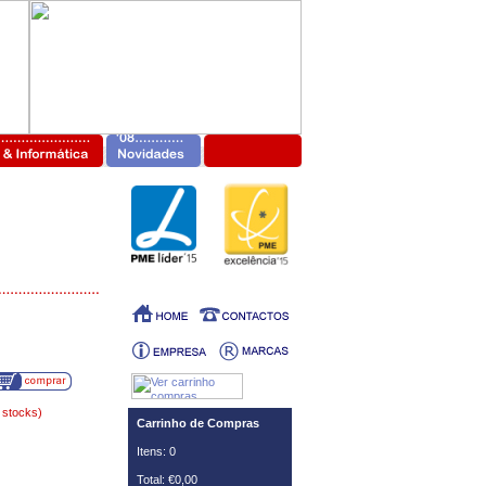
 stocks)
Carrinho de Compras
Itens: 0
Total: €0,00