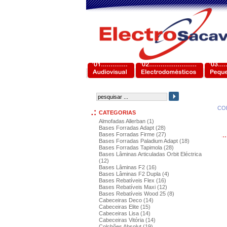
CO
CATEGORIAS
Almofadas Allerban (1)
Bases Forradas Adapt (28)
Bases Forradas Firme (27)
Bases Forradas Paladium Adapt (18)
Bases Forradas Tapimola (28)
Bases Lâminas Articuladas Orbit Eléctrica
(12)
Bases Lâminas F2 (16)
Bases Lâminas F2 Dupla (4)
Bases Rebatíveis Flex (16)
Bases Rebatíveis Maxi (12)
Bases Rebatíveis Wood 25 (8)
Cabeceiras Deco (14)
Cabeceiras Elite (15)
Cabeceiras Lisa (14)
Cabeceiras Vitória (14)
Colchões Absolut (19)