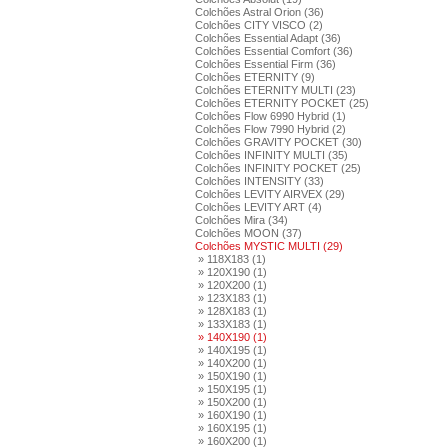
Colchões Astral Orion (36)
Colchões CITY VISCO (2)
Colchões Essential Adapt (36)
Colchões Essential Comfort (36)
Colchões Essential Firm (36)
Colchões ETERNITY (9)
Colchões ETERNITY MULTI (23)
Colchões ETERNITY POCKET (25)
Colchões Flow 6990 Hybrid (1)
Colchões Flow 7990 Hybrid (2)
Colchões GRAVITY POCKET (30)
Colchões INFINITY MULTI (35)
Colchões INFINITY POCKET (25)
Colchões INTENSITY (33)
Colchões LEVITY AIRVEX (29)
Colchões LEVITY ART (4)
Colchões Mira (34)
Colchões MOON (37)
Colchões MYSTIC MULTI (29)
» 118X183 (1)
» 120X190 (1)
» 120X200 (1)
» 123X183 (1)
» 128X183 (1)
» 133X183 (1)
» 140X190 (1)
» 140X195 (1)
» 140X200 (1)
» 150X190 (1)
» 150X195 (1)
» 150X200 (1)
» 160X190 (1)
» 160X195 (1)
» 160X200 (1)