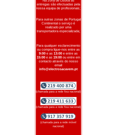
Na zona de Lisboa as
entregas são efectuadas pela
nossa equipa de profissionais;
Para outras zonas de Portugal
Continental o serviço é
realizado por uma
transportadora especializada;
Para qualquer esclarecimento
ou compra ligue-nos entre as
9:00
e as
13:00
e entre as
15:00
e as
19:00
ou entre em
contacto através do nosso
email
info@electrosacavem.pt
(chamada para a rede fixa nacional)
(chamada para a rede fixa nacional)
(chamada para a rede móvel
nacional)