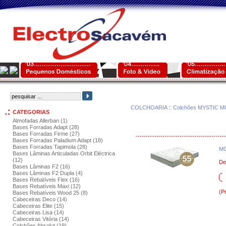
COLCHOARIA
::
Colchões MYSTIC M
CATEGORIAS
Almofadas Allerban (1)
Bases Forradas Adapt (28)
Bases Forradas Firme (27)
Bases Forradas Paladium Adapt (18)
Bases Forradas Tapimola (28)
MO
Bases Lâminas Articuladas Orbit Eléctrica
(12)
De
Bases Lâminas F2 (16)
Bases Lâminas F2 Dupla (4)
Bases Rebatíveis Flex (16)
Bases Rebatíveis Maxi (12)
(P
Bases Rebatíveis Wood 25 (8)
Cabeceiras Deco (14)
Cabeceiras Elite (15)
Cabeceiras Lisa (14)
Cabeceiras Vitória (14)
Colchões Absolut (19)