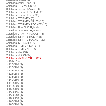
Colchões Astral Orion (36)
Colchões CITY VISCO (2)
Colchões Essential Adapt (36)
Colchões Essential Comfort (36)
Colchões Essential Firm (36)
Colchões ETERNITY (9)
Colchões ETERNITY MULTI (23)
Colchões ETERNITY POCKET (25)
Colchões Flow 6990 Hybrid (1)
Colchões Flow 7990 Hybrid (2)
Colchões GRAVITY POCKET (30)
Colchões INFINITY MULTI (35)
Colchões INFINITY POCKET (25)
Colchões INTENSITY (33)
Colchões LEVITY AIRVEX (29)
Colchões LEVITY ART (4)
Colchões Mira (34)
Colchões MOON (37)
Colchões MYSTIC MULTI (29)
» 118X183 (1)
» 120X190 (1)
» 120X200 (1)
» 123X183 (1)
» 128X183 (1)
» 133X183 (1)
» 140X190 (1)
» 140X195 (1)
» 140X200 (1)
» 150X190 (1)
» 150X195 (1)
» 150X200 (1)
» 160X190 (1)
» 160X195 (1)
» 160X200 (1)