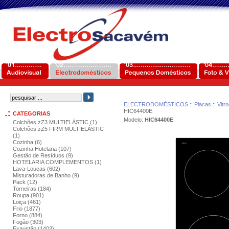
ELECTRODOMÉSTICOS
::
Placas
::
Vitr
HIC64400E
CATEGORIAS
Modelo:
HIC64400E
Colchões zZ3 MULTIELÁSTIC (1)
Colchões zZ5 FIRM MULTIELÁSTIC
(1)
Cozinha (6)
Cozinha Hotelaria (107)
Gestão de Resíduos (9)
HOTELARIA COMPLEMENTOS (1)
Lava-Louças (602)
Misturadoras de Banho (9)
Pack (12)
Torneiras (184)
Roupa (901)
Loiça (461)
Frio (1877)
Forno (884)
Fogão (303)
Exaustão (1403)