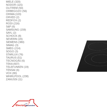
MIELE (320)
NODOR (115)
OLITREM (50)
ORBEGOZO (56)
ORIMA (103)
ORVED (2)
REDFOX (2)
RODI (216)
S&P (6)
SAMSUNG (159)
SAYL (2)
SCHOCK (8)
SEVERIN (20)
SIEMENS (380)
SIMAG (3)
SMEG (214)
SOGO (3)
STARLUX (76)
TAURUS (51)
TECNOGÁS (6)
TEKA (607)
TELEFUNKEN (19)
TENSAI (6)
VOX (80)
WHIRLPOOL (238)
ZANUSSI (11)