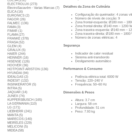
EDESA (252)
ELECTROLUX (273)
Detalhes da Zona de Culinária
ElectroSacavém - Varias Marcas (7)
ELICA (16)
Configuração do queimador: 4 zonas vi
EURONICS (2)
Número de níveis de cocção: 9
FAGOR (26)
Zona frontal‑esquerda: Ø180 mm – 18
FALMEC (136)
Zona frontal‑direita: Ø140 mm – 1200 
FAMA (3)
Zona traseira‑esquerda: Ø140 mm – 1
FIMAR (1)
Zona traseira‑direita: Ø180 mm – 1800
FLAMA (27)
Número de zonas elétricas: 4
FRANKE (378)
FRASA (52)
Segurança
GLEM (4)
GRALUX (5)
Indicador de calor residual
HAIER (244)
Sistema anti‑transbordo
HEINNER (16)
Desligamento automático
HISENSE (126)
HOOVER (36)
Performance & Consumo
HOTPOINT-ARISTON (136)
HYUNDAI (94)
Potência elétrica total: 6000 W
IDEALGAS (2)
Tensão: 220–240 V
INDESIT (132)
Frequência: 50–60 Hz
INSINKERATOR (5)
INTRA (5)
JAQUAR (14)
Dimensões & Pesos
JUNEX (74)
KUPPERSBUSCH (165)
Altura: 3.7 cm
LA GERMANIA (110)
Largura: 58 cm
LG (171)
Profundidade: 51 cm
LIEBHERR (241)
Peso: 7.93 kg
MANTA (5)
MARECOS (140)
MEIRELES (229)
MELICONI (5)
MIDEA (58)