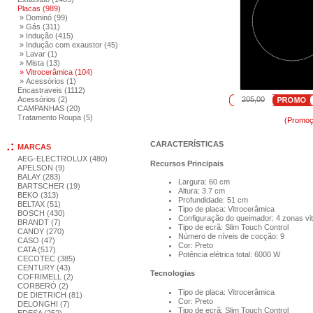
Placas (989)
» Dominó (99)
» Gás (311)
» Indução (415)
» Indução com exaustor (45)
» Lavar (1)
» Mista (13)
» Vitrocerâmica (104)
» Acessórios (1)
Encastraveis (1112)
Acessórios (2)
205,00
CAMPANHAS (20)
Tratamento Roupa (5)
(Promoç
CARACTERÍSTICAS
MARCAS
AEG-ELECTROLUX (480)
Recursos Principais
APELSON (9)
BALAY (283)
Largura: 60 cm
BARTSCHER (19)
Altura: 3.7 cm
BEKO (313)
Profundidade: 51 cm
BELTAX (51)
Tipo de placa: Vitrocerâmica
BOSCH (430)
Configuração do queimador: 4 zonas vi
BRANDT (7)
Tipo de ecrã: Slim Touch Control
CANDY (270)
Número de níveis de cocção: 9
CASO (47)
Cor: Preto
CATA (517)
Potência elétrica total: 6000 W
CECOTEC (385)
CENTURY (43)
Tecnologias
COFRIMELL (2)
CORBERÓ (2)
Tipo de placa: Vitrocerâmica
DE DIETRICH (81)
Cor: Preto
DELONGHI (7)
Tipo de ecrã: Slim Touch Control