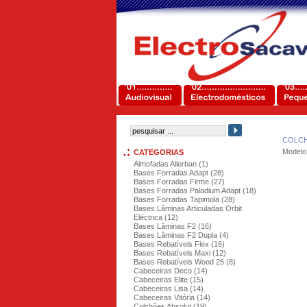
COLCH
Modelo
CATEGORIAS
Almofadas Allerban (1)
Bases Forradas Adapt (28)
Bases Forradas Firme (27)
Bases Forradas Paladium Adapt (18)
Bases Forradas Tapimola (28)
Bases Lâminas Articuladas Orbit
Eléctrica (12)
Bases Lâminas F2 (16)
Bases Lâminas F2 Dupla (4)
Bases Rebatíveis Flex (16)
Bases Rebatíveis Maxi (12)
Bases Rebatíveis Wood 25 (8)
Cabeceiras Deco (14)
Cabeceiras Elite (15)
Cabeceiras Lisa (14)
Cabeceiras Vitória (14)
Colchões Absolut (19)