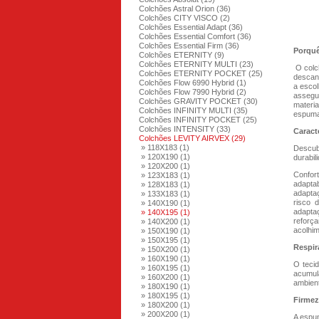
Colchões Astral Orion (36)
Colchões CITY VISCO (2)
Colchões Essential Adapt (36)
Colchões Essential Comfort (36)
Colchões Essential Firm (36)
Porquê
Colchões ETERNITY (9)
Colchões ETERNITY MULTI (23)
O colch
Colchões ETERNITY POCKET (25)
descans
Colchões Flow 6990 Hybrid (1)
a escol
Colchões Flow 7990 Hybrid (2)
assegu
Colchões GRAVITY POCKET (30)
materi
Colchões INFINITY MULTI (35)
espuma
Colchões INFINITY POCKET (25)
Colchões INTENSITY (33)
Caract
Colchões LEVITY AIRVEX (29)
» 118X183 (1)
Descub
» 120X190 (1)
durabil
» 120X200 (1)
Confort
» 123X183 (1)
adapta
» 128X183 (1)
adaptaç
» 133X183 (1)
risco 
» 140X190 (1)
adaptaç
» 140X195 (1)
reforç
» 140X200 (1)
acolhim
» 150X190 (1)
» 150X195 (1)
Respir
» 150X200 (1)
» 160X190 (1)
O teci
» 160X195 (1)
acumul
» 160X200 (1)
ambient
» 180X190 (1)
» 180X195 (1)
Firmez
» 180X200 (1)
» 200X200 (1)
A espum