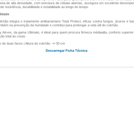
uma de alta densidade, com estrutura de células abertas, assegura um excelente desemp
de resistência, durabilidade e estabilidade ao longo do tempo.
lidade
lchão integra o tratamento antibacteriano Total Protect, eficaz contra fungos, ácaros e bac
mbém na prevenção da humidade e contribui para prolongar a vida útil do colchão.
y Airvex, da gama Ultimate, é ideal para quem procura firmeza médiaalta, conforto superio
ão total ao corpo.
 de duas faces | Altura do colchão +/-30 cm
Descarregar Ficha Técnica