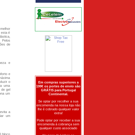
 melhor
 esta é
ástica,
. Pelos
hões de
rmeza e
forto e
 máxima
duzir o
Em compras superiores a
ura uma
199€ os portes de envio são
 de gel
GRÁTIS para Portugal
iona um
Continental.
Se optar por recolher a sua
encomenda na nossa loja não
lhe é cobrado qualquer valor
evita a
extra!
riar um
Pode optar por receber a sua
encomenda à cobrança sem
qualquer custo associado
O bloco