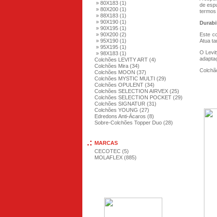
» 80X183 (1)
de esp
» 80X200 (1)
termos 
» 88X183 (1)
» 90X190 (1)
Durabi
» 90X195 (1)
» 90X200 (2)
Este co
» 95X190 (1)
Atua ta
» 95X195 (1)
O Levit
» 98X183 (1)
adaptaç
Colchões LEVITY ART (4)
Colchões Mira (34)
Colchão
Colchões MOON (37)
Colchões MYSTIC MULTI (29)
Colchões OPULENT (34)
Colchões SELECTION AIRVEX (25)
Colchões SELECTION POCKET (29)
Colchões SIGNATUR (31)
Colchões YOUNG (27)
Edredons Anti-Ácaros (8)
Sobre-Colchões Topper Duo (28)
MARCAS
CECOTEC (5)
MOLAFLEX (885)