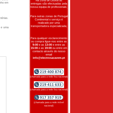
Na zona de Lisboa as
enho em
entregas são efectuadas pela
nossa equipa de profissionais;
Para outras zonas de Portugal
térias.
Continental o serviço é
realizado por uma
transportadora especializada;
r e uma
Para qualquer esclarecimento
ou compra ligue-nos entre as
9:00
e as
13:00
e entre as
15:00
e as
19:00
ou entre em
contacto através do nosso
email
info@electrosacavem.pt
(chamada para a rede fixa nacional)
(chamada para a rede fixa nacional)
(chamada para a rede móvel
nacional)