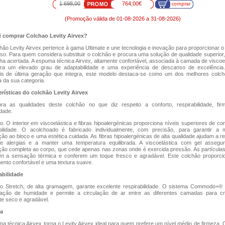
1 698,00
764,00€
(Promoção válida de 01-08-2026 a 31-08-2026)
 comprar Colchao Levity Airvex?
ão Levity Airvex pertence à gama Ultimate e une tecnologia e inovação para proporcionar o
o. Para quem considera substituir o colchão e procura uma solução de qualidade superior,
ha acertada. A espuma técnica Airvex, altamente confortável, associada à camada de viscoel
ra um elevado grau de adaptabilidade e uma experiência de descanso de excelência
ais de última geração que integra, este modelo destaca-se como um dos melhores colc
 da sua categoria.
erísticas do colchão Levity Airvex
ra as qualidades deste colchão no que diz respeito a conforto, respirabilidade, fi
idade.
o. O interior em viscoelástica e fibras hipoalergénicas proporciona níveis superiores de con
bilidade. O acolchoado é fabricado individualmente, com precisão, para garantir a
ão ao bloco e uma estética cuidada. As fibras hipoalergénicas de alta qualidade ajudam a re
de alergias e a manter uma temperatura equilibrada. A viscoelástica com gel asseg
ão completa ao corpo, que cede apenas nas zonas onde é exercida pressão. As partículas
am a sensação térmica e conferem um toque fresco e agradável. Este colchão proporc
ento confortável e uma textura suave.
abilidade
do Stretch, de alta gramagem, garante excelente respirabilidade. O sistema Commodo+® 
ação de humidade e permite a circulação de ar entre as diferentes camadas para c
e seco e agradável.
a
a técnica Airvex torna o Levity Airvex ideal para quem prefere um nível médio de firmeza. 