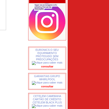
EURONICS O SEU
EQUIPAMENTO
PROTEGIDO SEM
PREOCUPAÇÕES
consultar
GARANTIAS GRUPO
WHIRLPOOL
consultar
CETELEM CAMPANHA
CARTÃO DE CRÉDITO
CETELEM BLACK PLUS