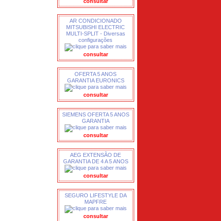
consultar
AR CONDICIONADO
MITSUBISHI ELECTRIC
MULTI-SPLIT - Diversas
configurações
consultar
OFERTA 5 ANOS
GARANTIA EURONICS
consultar
SIEMENS OFERTA 5 ANOS
GARANTIA
consultar
AEG EXTENSÃO DE
GARANTIA DE 4 A 5 ANOS
consultar
SEGURO LIFESTYLE DA
MAPFRE
consultar