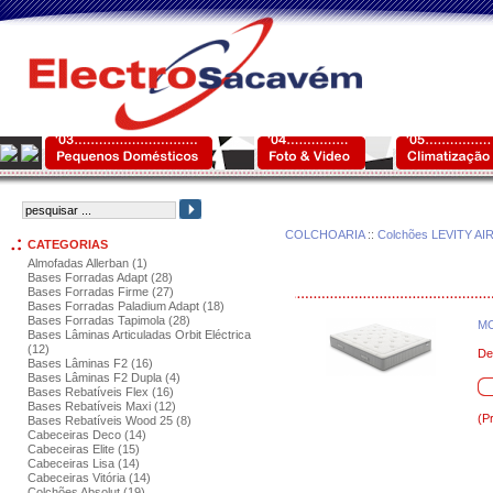
COLCHOARIA
::
Colchões LEVITY AI
CATEGORIAS
Almofadas Allerban (1)
Bases Forradas Adapt (28)
Bases Forradas Firme (27)
Bases Forradas Paladium Adapt (18)
Bases Forradas Tapimola (28)
MO
Bases Lâminas Articuladas Orbit Eléctrica
(12)
De
Bases Lâminas F2 (16)
Bases Lâminas F2 Dupla (4)
Bases Rebatíveis Flex (16)
Bases Rebatíveis Maxi (12)
(P
Bases Rebatíveis Wood 25 (8)
Cabeceiras Deco (14)
Cabeceiras Elite (15)
Cabeceiras Lisa (14)
Cabeceiras Vitória (14)
Colchões Absolut (19)