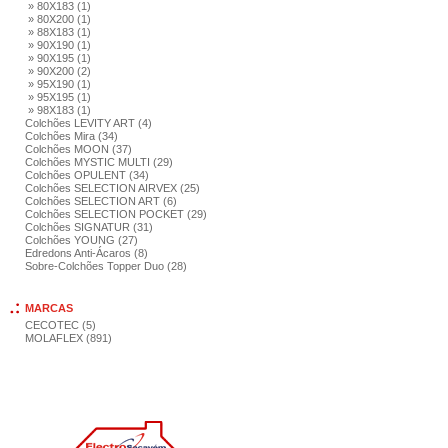
» 80X183 (1)
» 80X200 (1)
» 88X183 (1)
» 90X190 (1)
» 90X195 (1)
» 90X200 (2)
» 95X190 (1)
» 95X195 (1)
» 98X183 (1)
Colchões LEVITY ART (4)
Colchões Mira (34)
Colchões MOON (37)
Colchões MYSTIC MULTI (29)
Colchões OPULENT (34)
Colchões SELECTION AIRVEX (25)
Colchões SELECTION ART (6)
Colchões SELECTION POCKET (29)
Colchões SIGNATUR (31)
Colchões YOUNG (27)
Edredons Anti-Ácaros (8)
Sobre-Colchões Topper Duo (28)
MARCAS
CECOTEC (5)
MOLAFLEX (891)