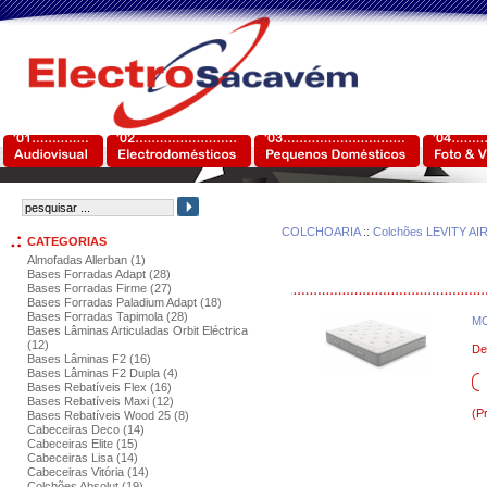
COLCHOARIA
::
Colchões LEVITY AI
CATEGORIAS
Almofadas Allerban (1)
Bases Forradas Adapt (28)
Bases Forradas Firme (27)
Bases Forradas Paladium Adapt (18)
Bases Forradas Tapimola (28)
MO
Bases Lâminas Articuladas Orbit Eléctrica
(12)
De
Bases Lâminas F2 (16)
Bases Lâminas F2 Dupla (4)
Bases Rebatíveis Flex (16)
Bases Rebatíveis Maxi (12)
(P
Bases Rebatíveis Wood 25 (8)
Cabeceiras Deco (14)
Cabeceiras Elite (15)
Cabeceiras Lisa (14)
Cabeceiras Vitória (14)
Colchões Absolut (19)