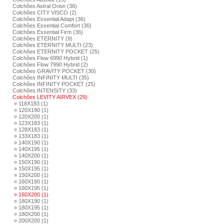
Colchões Astral Orion (36)
Colchões CITY VISCO (2)
Colchões Essential Adapt (36)
Colchões Essential Comfort (36)
Colchões Essential Firm (36)
Colchões ETERNITY (9)
Colchões ETERNITY MULTI (23)
Colchões ETERNITY POCKET (25)
Colchões Flow 6990 Hybrid (1)
Colchões Flow 7990 Hybrid (2)
Colchões GRAVITY POCKET (30)
Colchões INFINITY MULTI (35)
Colchões INFINITY POCKET (25)
Colchões INTENSITY (33)
Colchões LEVITY AIRVEX (29)
» 118X183 (1)
» 120X190 (1)
» 120X200 (1)
» 123X183 (1)
» 128X183 (1)
» 133X183 (1)
» 140X190 (1)
» 140X195 (1)
» 140X200 (1)
» 150X190 (1)
» 150X195 (1)
» 150X200 (1)
» 160X190 (1)
» 160X195 (1)
» 160X200 (1)
» 180X190 (1)
» 180X195 (1)
» 180X200 (1)
» 200X200 (1)