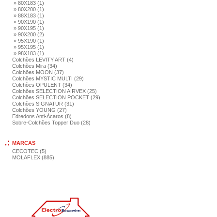
» 80X183 (1)
» 80X200 (1)
» 88X183 (1)
» 90X190 (1)
» 90X195 (1)
» 90X200 (2)
» 95X190 (1)
» 95X195 (1)
» 98X183 (1)
Colchões LEVITY ART (4)
Colchões Mira (34)
Colchões MOON (37)
Colchões MYSTIC MULTI (29)
Colchões OPULENT (34)
Colchões SELECTION AIRVEX (25)
Colchões SELECTION POCKET (29)
Colchões SIGNATUR (31)
Colchões YOUNG (27)
Edredons Anti-Ácaros (8)
Sobre-Colchões Topper Duo (28)
MARCAS
CECOTEC (5)
MOLAFLEX (885)