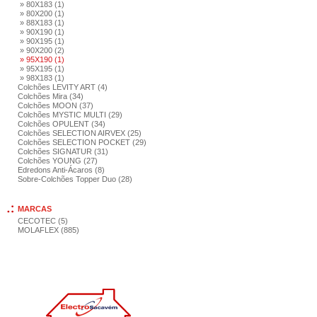
» 80X183 (1)
» 80X200 (1)
» 88X183 (1)
» 90X190 (1)
» 90X195 (1)
» 90X200 (2)
» 95X190 (1)
» 95X195 (1)
» 98X183 (1)
Colchões LEVITY ART (4)
Colchões Mira (34)
Colchões MOON (37)
Colchões MYSTIC MULTI (29)
Colchões OPULENT (34)
Colchões SELECTION AIRVEX (25)
Colchões SELECTION POCKET (29)
Colchões SIGNATUR (31)
Colchões YOUNG (27)
Edredons Anti-Ácaros (8)
Sobre-Colchões Topper Duo (28)
MARCAS
CECOTEC (5)
MOLAFLEX (885)