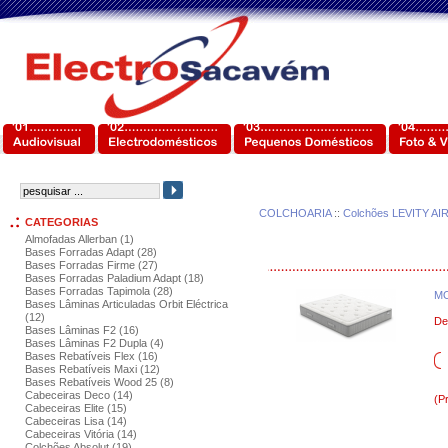
COLCHOARIA
::
Colchões LEVITY AI
CATEGORIAS
Almofadas Allerban (1)
Bases Forradas Adapt (28)
Bases Forradas Firme (27)
Bases Forradas Paladium Adapt (18)
Bases Forradas Tapimola (28)
MO
Bases Lâminas Articuladas Orbit Eléctrica
(12)
De
Bases Lâminas F2 (16)
Bases Lâminas F2 Dupla (4)
Bases Rebatíveis Flex (16)
Bases Rebatíveis Maxi (12)
Bases Rebatíveis Wood 25 (8)
Cabeceiras Deco (14)
(P
Cabeceiras Elite (15)
Cabeceiras Lisa (14)
Cabeceiras Vitória (14)
Colchões Absolut (19)