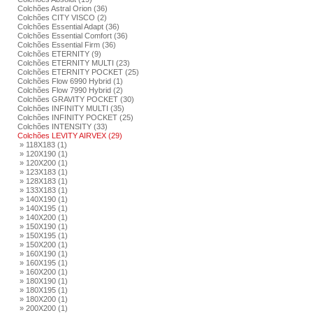
Colchões Astral Orion (36)
Colchões CITY VISCO (2)
Colchões Essential Adapt (36)
Colchões Essential Comfort (36)
Colchões Essential Firm (36)
Colchões ETERNITY (9)
Colchões ETERNITY MULTI (23)
Colchões ETERNITY POCKET (25)
Colchões Flow 6990 Hybrid (1)
Colchões Flow 7990 Hybrid (2)
Colchões GRAVITY POCKET (30)
Colchões INFINITY MULTI (35)
Colchões INFINITY POCKET (25)
Colchões INTENSITY (33)
Colchões LEVITY AIRVEX (29)
» 118X183 (1)
» 120X190 (1)
» 120X200 (1)
» 123X183 (1)
» 128X183 (1)
» 133X183 (1)
» 140X190 (1)
» 140X195 (1)
» 140X200 (1)
» 150X190 (1)
» 150X195 (1)
» 150X200 (1)
» 160X190 (1)
» 160X195 (1)
» 160X200 (1)
» 180X190 (1)
» 180X195 (1)
» 180X200 (1)
» 200X200 (1)