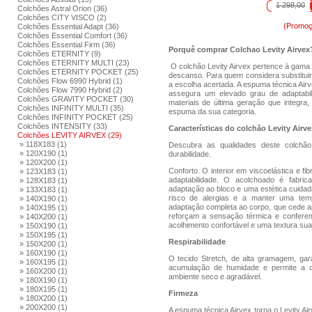
1 298,00
Colchões Astral Orion (36)
Colchões CITY VISCO (2)
(Promoç
Colchões Essential Adapt (36)
Colchões Essential Comfort (36)
Colchões Essential Firm (36)
Porquê comprar Colchao Levity Airvex
Colchões ETERNITY (9)
Colchões ETERNITY MULTI (23)
O colchão Levity Airvex pertence à gama U
Colchões ETERNITY POCKET (25)
descanso. Para quem considera substituir
Colchões Flow 6990 Hybrid (1)
a escolha acertada. A espuma técnica Airv
Colchões Flow 7990 Hybrid (2)
assegura um elevado grau de adaptabil
Colchões GRAVITY POCKET (30)
materiais de última geração que integr
Colchões INFINITY MULTI (35)
espuma da sua categoria.
Colchões INFINITY POCKET (25)
Colchões INTENSITY (33)
Características do colchão Levity Airve
Colchões LEVITY AIRVEX (29)
» 118X183 (1)
Descubra as qualidades deste colchão 
» 120X190 (1)
durabilidade.
» 120X200 (1)
Conforto. O interior em viscoelástica e fi
» 123X183 (1)
adaptabilidade. O acolchoado é fabric
» 128X183 (1)
adaptação ao bloco e uma estética cuidada
» 133X183 (1)
risco de alergias e a manter uma temp
» 140X190 (1)
adaptação completa ao corpo, que cede a
» 140X195 (1)
reforçam a sensação térmica e confere
» 140X200 (1)
acolhimento confortável e uma textura sua
» 150X190 (1)
» 150X195 (1)
Respirabilidade
» 150X200 (1)
» 160X190 (1)
O tecido Stretch, de alta gramagem, gar
» 160X195 (1)
acumulação de humidade e permite a ci
» 160X200 (1)
ambiente seco e agradável.
» 180X190 (1)
» 180X195 (1)
Firmeza
» 180X200 (1)
» 200X200 (1)
A espuma técnica Airvex torna o Levity Ai