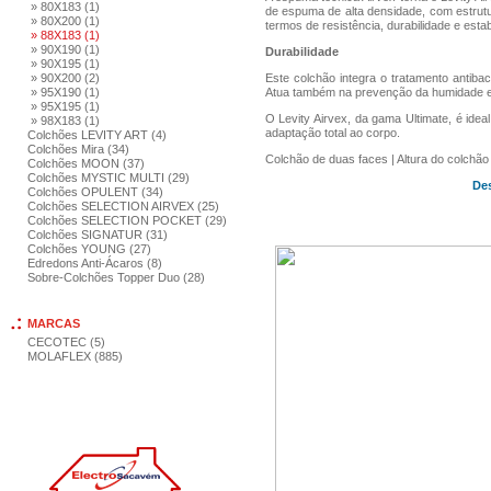
» 80X183 (1)
de espuma de alta densidade, com estrut
» 80X200 (1)
termos de resistência, durabilidade e esta
» 88X183 (1)
» 90X190 (1)
Durabilidade
» 90X195 (1)
» 90X200 (2)
Este colchão integra o tratamento antibac
» 95X190 (1)
Atua também na prevenção da humidade e co
» 95X195 (1)
O Levity Airvex, da gama Ultimate, é idea
» 98X183 (1)
adaptação total ao corpo.
Colchões LEVITY ART (4)
Colchões Mira (34)
Colchão de duas faces | Altura do colchã
Colchões MOON (37)
Colchões MYSTIC MULTI (29)
Des
Colchões OPULENT (34)
Colchões SELECTION AIRVEX (25)
Colchões SELECTION POCKET (29)
Colchões SIGNATUR (31)
Colchões YOUNG (27)
Edredons Anti-Ácaros (8)
Sobre-Colchões Topper Duo (28)
MARCAS
CECOTEC (5)
MOLAFLEX (885)