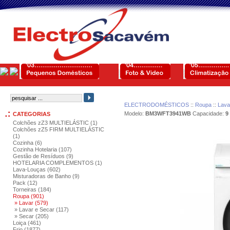
ELECTRODOMÉSTICOS
::
Roupa
::
Lava
Modelo:
BM3WFT3941WB
Capacidade:
9
CATEGORIAS
Colchões zZ3 MULTIELÁSTIC (1)
Colchões zZ5 FIRM MULTIELÁSTIC
(1)
Cozinha (6)
Cozinha Hotelaria (107)
Gestão de Resíduos (9)
HOTELARIA COMPLEMENTOS (1)
Lava-Louças (602)
Misturadoras de Banho (9)
Pack (12)
Torneiras (184)
Roupa (901)
» Lavar (579)
» Lavar e Secar (117)
» Secar (205)
Loiça (461)
Frio (1877)