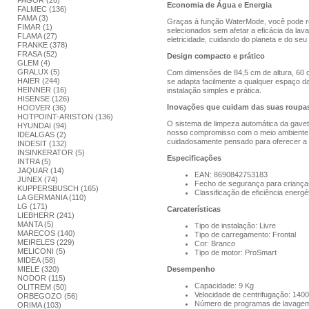
FAGOR (26)
Economia de Água e Energia
FALMEC (136)
FAMA (3)
Graças à função WaterMode, você pode 
FIMAR (1)
selecionados sem afetar a eficácia da lav
FLAMA (27)
eletricidade, cuidando do planeta e do seu 
FRANKE (378)
FRASA (52)
Design compacto e prático
GLEM (4)
GRALUX (5)
Com dimensões de 84,5 cm de altura, 60 c
HAIER (244)
se adapta facilmente a qualquer espaço 
HEINNER (16)
instalação simples e prática.
HISENSE (126)
Inovações que cuidam das suas roupa
HOOVER (36)
HOTPOINT-ARISTON (136)
O sistema de limpeza automática da gaveta
HYUNDAI (94)
nosso compromisso com o meio ambiente e
IDEALGAS (2)
cuidadosamente pensado para oferecer a 
INDESIT (132)
INSINKERATOR (5)
Especificações
INTRA (5)
JAQUAR (14)
EAN: 8690842753183
JUNEX (74)
Fecho de segurança para criança
KUPPERSBUSCH (165)
Classificação de eficiência energét
LA GERMANIA (110)
LG (171)
Carcaterísticas
LIEBHERR (241)
MANTA (5)
Tipo de instalação: Livre
MARECOS (140)
Tipo de carregamento: Frontal
MEIRELES (229)
Cor: Branco
MELICONI (5)
Tipo de motor: ProSmart
MIDEA (58)
MIELE (320)
Desempenho
NODOR (115)
Capacidade: 9 Kg
OLITREM (50)
Velocidade de centrifugação: 140
ORBEGOZO (56)
Número de programas de lavagem
ORIMA (103)