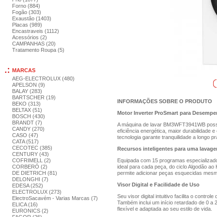
Forno (884)
Fogão (303)
Exaustão (1403)
Placas (989)
Encastraveis (1112)
Acessórios (2)
CAMPANHAS (20)
Tratamento Roupa (5)
MARCAS
AEG-ELECTROLUX (480)
APELSON (9)
BALAY (283)
BARTSCHER (19)
INFORMAÇÕES SOBRE O PRODUTO
BEKO (313)
BELTAX (51)
Motor Inverter ProSmart para Desemp
BOSCH (430)
BRANDT (7)
A máquina de lavar BM3WFT3941WB possui 
CANDY (270)
eficiência energética, maior durabilidade 
CASO (47)
tecnologia garante tranquilidade a longo pr
CATA (517)
CECOTEC (385)
Recursos inteligentes para uma lavage
CENTURY (43)
COFRIMELL (2)
Equipada com 15 programas especializados
CORBERÓ (2)
ideal para cada peça, do ciclo Algodão ao
DE DIETRICH (81)
permite adicionar peças esquecidas mesmo 
DELONGHI (7)
Visor Digital e Facilidade de Uso
EDESA (252)
ELECTROLUX (273)
Seu visor digital intuitivo facilita o contr
ElectroSacavém - Varias Marcas (7)
Também inclui um início retardado de 0 a
ELICA (16)
flexível e adaptada ao seu estilo de vida.
EURONICS (2)