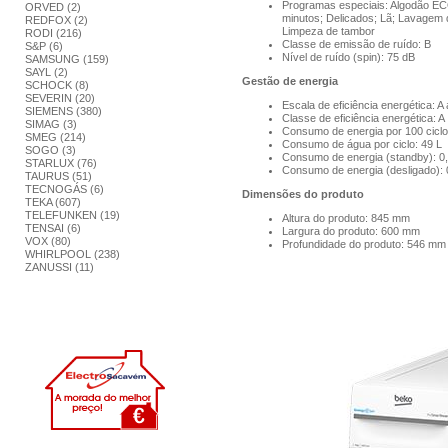
Programas especiais: Algodão ECO
ORVED (2)
minutos; Delicados; Lã; Lavagem 
REDFOX (2)
Limpeza de tambor
RODI (216)
Classe de emissão de ruído: B
S&P (6)
Nível de ruído (spin): 75 dB
SAMSUNG (159)
SAYL (2)
Gestão de energia
SCHOCK (8)
SEVERIN (20)
Escala de eficiência energética: A
SIEMENS (380)
Classe de eficiência energética: A
SIMAG (3)
Consumo de energia por 100 cicl
SMEG (214)
Consumo de água por ciclo: 49 L
SOGO (3)
Consumo de energia (standby): 0
STARLUX (76)
Consumo de energia (desligado):
TAURUS (51)
TECNOGÁS (6)
Dimensões do produto
TEKA (607)
TELEFUNKEN (19)
Altura do produto: 845 mm
TENSAI (6)
Largura do produto: 600 mm
VOX (80)
Profundidade do produto: 546 mm
WHIRLPOOL (238)
ZANUSSI (11)