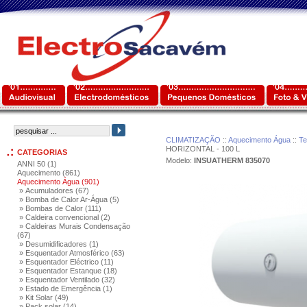
CLIMATIZAÇÃO
::
Aquecimento Água
::
Te
HORIZONTAL - 100 L
CATEGORIAS
Modelo:
INSUATHERM 835070
ANNI 50 (1)
Aquecimento (861)
Aquecimento Água (901)
» Acumuladores (67)
» Bomba de Calor Ar-Água (5)
» Bombas de Calor (111)
» Caldeira convencional (2)
» Caldeiras Murais Condensação
(67)
» Desumidificadores (1)
» Esquentador Atmosférico (63)
» Esquentador Eléctrico (11)
» Esquentador Estanque (18)
» Esquentador Ventilado (32)
» Estado de Emergência (1)
» Kit Solar (49)
» Pack solar (14)