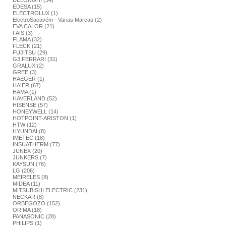
DELONGHI (34)
EDESA (15)
ELECTROLUX (1)
ElectroSacavém - Varias Marcas (2)
EVA CALOR (21)
FAIS (3)
FLAMA (32)
FLECK (21)
FUJITSU (29)
G3 FERRARI (31)
GRALUX (2)
GREE (3)
HAEGER (1)
HAIER (67)
HAMA (1)
HAVERLAND (52)
HISENSE (57)
HONEYWELL (14)
HOTPOINT-ARISTON (1)
HTW (12)
HYUNDAI (8)
IMETEC (18)
INSUATHERM (77)
JUNEX (20)
JUNKERS (7)
KAYSUN (76)
LG (206)
MEIRELES (8)
MIDEA (11)
MITSUBISHI ELECTRIC (231)
NECKAR (8)
ORBEGOZO (152)
ORIMA (18)
PANASONIC (28)
PHILIPS (1)