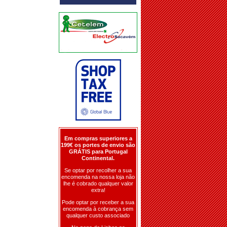
Em compras superiores a
199€ os portes de envio são
GRÁTIS para Portugal
Continental.
Se optar por recolher a sua
encomenda na nossa loja não
lhe é cobrado qualquer valor
extra!
Pode optar por receber a sua
encomenda à cobrança sem
qualquer custo associado