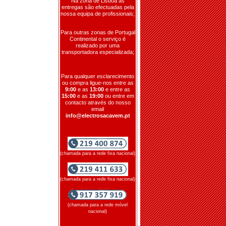
Na zona de Lisboa as
entregas são efectuadas pela
nossa equipa de profissionais;
Para outras zonas de Portugal
Continental o serviço é
realizado por uma
transportadora especializada;
Para qualquer esclarecimento
ou compra ligue-nos entre as
9:00
e as
13:00
e entre as
15:00
e as
19:00
ou entre em
contacto através do nosso
email
info@electrosacavem.pt
(chamada para a rede fixa nacional)
(chamada para a rede fixa nacional)
(chamada para a rede móvel
nacional)