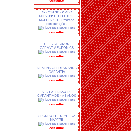
consultar
AR CONDICIONADO
MITSUBISHI ELECTRIC
MULTI-SPLIT - Diversas
configurações
consultar
OFERTA 5 ANOS
GARANTIA EURONICS
consultar
SIEMENS OFERTA 5 ANOS
GARANTIA
consultar
AEG EXTENSÃO DE
GARANTIA DE 4 A 5 ANOS
consultar
SEGURO LIFESTYLE DA
MAPFRE
consultar