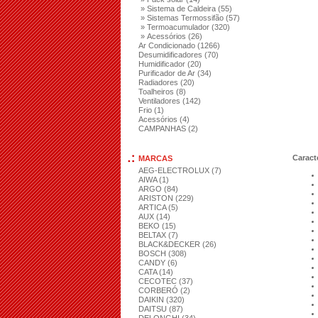
» Sistema de Caldeira (55)
» Sistemas Termossifão (57)
» Termoacumulador (320)
» Acessórios (26)
Ar Condicionado (1266)
Desumidificadores (70)
Humidificador (20)
Purificador de Ar (34)
Radiadores (20)
Toalheiros (8)
Ventiladores (142)
Frio (1)
Acessórios (4)
CAMPANHAS (2)
Caracte
MARCAS
AEG-ELECTROLUX (7)
AIWA (1)
ARGO (84)
ARISTON (229)
ARTICA (5)
AUX (14)
BEKO (15)
BELTAX (7)
BLACK&DECKER (26)
BOSCH (308)
CANDY (6)
CATA (14)
CECOTEC (37)
CORBERÓ (2)
DAIKIN (320)
DAITSU (87)