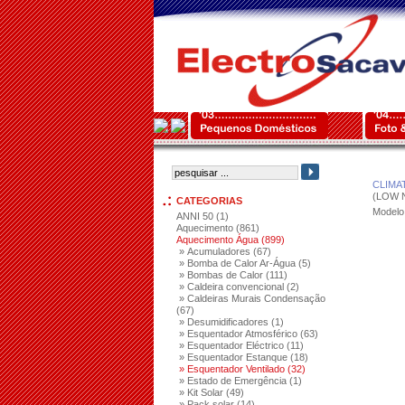
CLIMA
(LOW 
CATEGORIAS
Modelo
ANNI 50 (1)
Aquecimento (861)
Aquecimento Água (899)
» Acumuladores (67)
» Bomba de Calor Ar-Água (5)
» Bombas de Calor (111)
» Caldeira convencional (2)
» Caldeiras Murais Condensação
(67)
» Desumidificadores (1)
» Esquentador Atmosférico (63)
» Esquentador Eléctrico (11)
» Esquentador Estanque (18)
» Esquentador Ventilado (32)
» Estado de Emergência (1)
» Kit Solar (49)
» Pack solar (14)