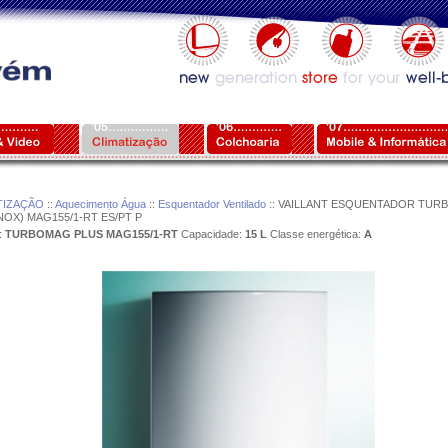
TIZAÇÃO
::
Aquecimento Água
::
Esquentador Ventilado
:: VAILLANT ESQUENTADOR TUR
NOX) MAG155/1-RT ES/PT P
:
TURBOMAG PLUS MAG155/1-RT
Capacidade:
15 L
Classe energética:
A