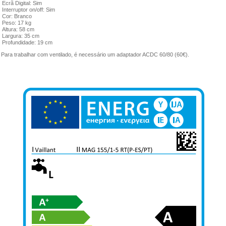
Ecrã Digital: Sim
Interruptor on/off: Sim
Cor: Branco
Peso: 17 kg
Altura: 58 cm
Largura: 35 cm
Profundidade: 19 cm
:
Para trabalhar com ventilado, é necessário um adaptador ACDC 60/80 (60€).