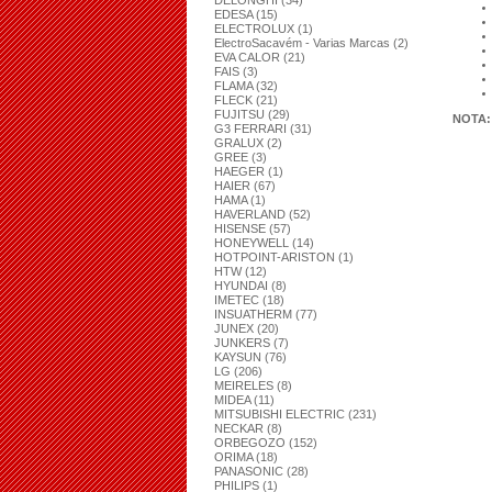
DELONGHI (34)
EDESA (15)
ELECTROLUX (1)
ElectroSacavém - Varias Marcas (2)
EVA CALOR (21)
FAIS (3)
FLAMA (32)
FLECK (21)
FUJITSU (29)
NOTA
G3 FERRARI (31)
GRALUX (2)
GREE (3)
HAEGER (1)
HAIER (67)
HAMA (1)
HAVERLAND (52)
HISENSE (57)
HONEYWELL (14)
HOTPOINT-ARISTON (1)
HTW (12)
HYUNDAI (8)
IMETEC (18)
INSUATHERM (77)
JUNEX (20)
JUNKERS (7)
KAYSUN (76)
LG (206)
MEIRELES (8)
MIDEA (11)
MITSUBISHI ELECTRIC (231)
NECKAR (8)
ORBEGOZO (152)
ORIMA (18)
PANASONIC (28)
PHILIPS (1)