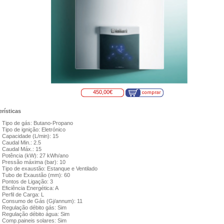
450,00€
rísticas
Tipo de gás: Butano-Propano
Tipo de ignição: Eletrónico
Capacidade (L/min): 15
Caudal Min.: 2.5
Caudal Máx.: 15
Potência (kW): 27 kWh/ano
Pressão máxima (bar): 10
Tipo de exaustão: Estanque e Ventilado
Tubo de Exaustão (mm): 60
Pontos de Ligação: 3
Eficiência Energética: A
Perfil de Carga: L
Consumo de Gás (Gj/annum): 11
Regulação débito gás: Sim
Regulação débito água: Sim
Comp.paineis solares: Sim