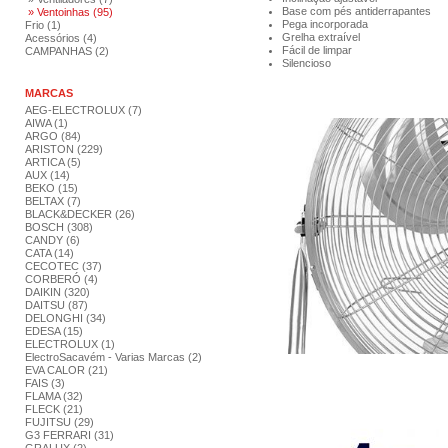
Base com pés antiderrapantes
» Ventoinhas (95)
Pega incorporada
Frio (1)
Grelha extraível
Acessórios (4)
Fácil de limpar
CAMPANHAS (2)
Silencioso
MARCAS
AEG-ELECTROLUX (7)
AIWA (1)
ARGO (84)
ARISTON (229)
ARTICA (5)
AUX (14)
BEKO (15)
BELTAX (7)
BLACK&DECKER (26)
BOSCH (308)
CANDY (6)
CATA (14)
CECOTEC (37)
CORBERÓ (4)
DAIKIN (320)
DAITSU (87)
DELONGHI (34)
EDESA (15)
ELECTROLUX (1)
ElectroSacavém - Varias Marcas (2)
EVA CALOR (21)
FAIS (3)
FLAMA (32)
FLECK (21)
FUJITSU (29)
G3 FERRARI (31)