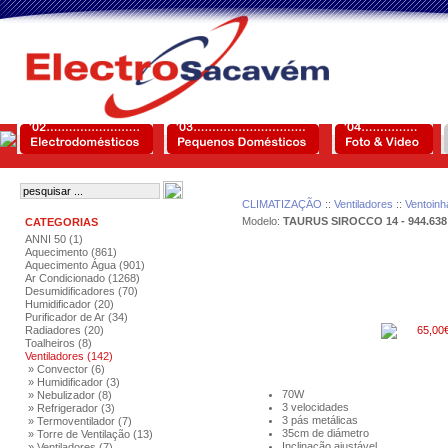
CLIMATIZAÇÃO
::
Ventiladores
::
Ventoinh
Modelo:
TAURUS SIROCCO 14 - 944.638
CATEGORIAS
ANNI 50 (1)
Aquecimento (861)
Aquecimento Água (901)
Ar Condicionado (1268)
Desumidificadores (70)
Humidificador (20)
Purificador de Ar (34)
Radiadores (20)
65,00
Toalheiros (8)
Ventiladores (142)
» Convector (6)
» Humidificador (3)
70W
» Nebulizador (8)
3 velocidades
» Refrigerador (3)
3 pás metálicas
» Termoventilador (7)
35cm de diámetro
» Torre de Ventilação (13)
Inclinação ajustável
» Ventiladores (7)