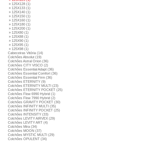
» 125X128 (1)
» 125X133 (1)
» 125X140 (1)
» 125X150 (1)
» 125X160 (1)
» 125X180 (1)
» 125X200 (1)
» 125X80 (1)
» 125X88 (1)
» 125X90 (1)
» 125X95 (1)
» 125X98 (1)
Cabeceiras Vitória (14)
Colchões Absolut (19)
Colchões Astral Orion (36)
Colchões CITY VISCO (2)
Colchões Essential Adapt (36)
Colchões Essential Comfort (36)
Colchões Essential Firm (36)
Colchões ETERNITY (9)
Colchões ETERNITY MULTI (23)
Colchões ETERNITY POCKET (25)
Colchões Flow 6990 Hybrid (1)
Colchões Flow 7990 Hybrid (2)
Colchões GRAVITY POCKET (30)
Colchões INFINITY MULTI (35)
Colchões INFINITY POCKET (25)
Colchões INTENSITY (33)
Colchões LEVITY AIRVEX (29)
Colchões LEVITY ART (4)
Colchões Mira (34)
Colchões MOON (37)
Colchões MYSTIC MULTI (29)
Colchões OPULENT (34)