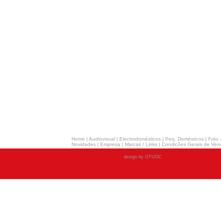
Home
|
Audiovisual
|
Electrodomésticos
|
Peq. Domésticos
|
Foto 
Novidades
|
Empresa
|
Marcas / Links
|
Condicões Gerais de Ven
design by OTUOC