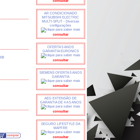
consultar
AR CONDICIONADO
MITSUBISHI ELECTRIC
MULTI-SPLIT - Diversas
configurações
consultar
OFERTA 5 ANOS
GARANTIA EURONICS
B6B
consultar
SIEMENS OFERTA 5 ANOS
GARANTIA
consultar
AEG EXTENSÃO DE
GARANTIA DE 4 A 5 ANOS
consultar
SEGURO LIFESTYLE DA
MAPFRE
consultar