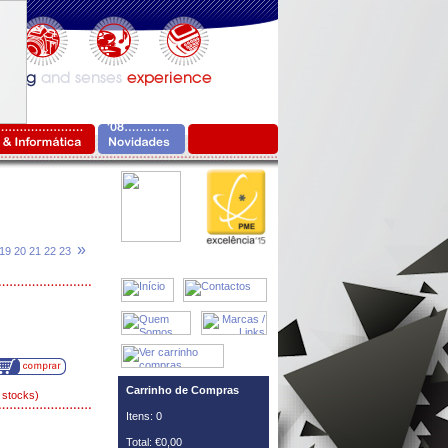
»
19
20
21
22
23
Carrinho de Compras
 stocks)
Itens: 0
Total: €0,00