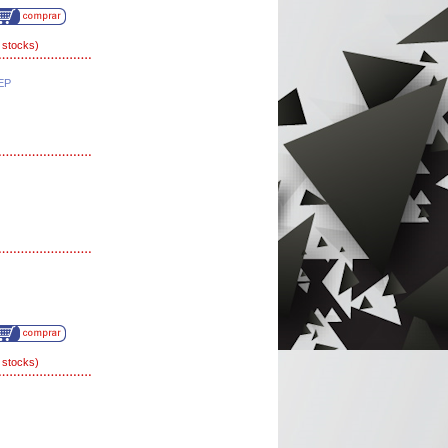
 stocks)
EP
 stocks)