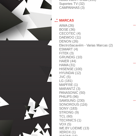
Suportes TV (32)
CAMPANHAS (3)
MARCAS
AIWA (26)
BOSE (36)
CECOTEC (4)
DAEWOO (11)
DENON (26)
ElectroSacavém - Varias Marcas (2)
ESMART (4)
FITEK (3)
GRUNDIG (10)
HAIER (44)
HAMA (31)
HISENSE (100)
HYUNDAI (12)
JVC (5)
LG (181)
MAPFRE (1)
MARANTZ (3)
PANASONIC (50)
PHILIPS (96)
SAMSUNG (230)
SONOROUS (116)
SONY (183)
STRONG (9)
TCL (60)
TECHNICS (1)
VOX (5)
WE.BY LOEWE (13)
XEROX (1)