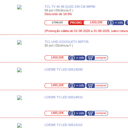
TCL TV 4K 98 QLED 249 CM 98P8K
98 pol | Eficiência E |
Desconto de 18.9%
1799,00
1459,00€
(Promoção válida de 01-08-2026 a 31-08-2026, salvo rotura
TCL UHD GOOGLETV 85P735
85 pol | Eficiência F |
1459,00€
LOEWE TV LED 60514D90
1485,00€
LOEWE TV LED 60514R10
1485,00€
LOEWE TV LED 60514V10