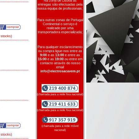
Na zona de Lisboa as
entregas são efectuadas pela
nossa equipa de profissionais;
Para outras zonas de Portugal
Continental o serviço é
realizado por uma
transportadora especializada;
 stocks)
Para qualquer esclarecimento
ou compra ligue-nos entre as
9:00
e as
13:00
e entre as
15:00
e as
19:00
ou entre em
contacto através do nosso
email
info@electrosacavem.pt
(chamada para a rede fixa nacional)
(chamada para a rede fixa nacional)
(chamada para a rede móvel
nacional)
 stocks)