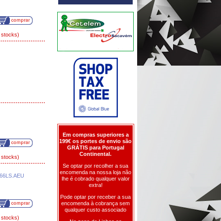
 stocks)
Em compras superiores a
199€ os portes de envio são
GRÁTIS para Portugal
Continental.
 stocks)
Se optar por recolher a sua
encomenda na nossa loja não
66LS.AEU
lhe é cobrado qualquer valor
extra!
Pode optar por receber a sua
encomenda à cobrança sem
qualquer custo associado
 stocks)