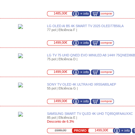
1485,00€
LG OLED AI B5 4K SMART TV 2025 OLED77B56LA
77 pol | Eficiência F |
1499,00€
LG TV 75 UHD QNED EVO MINILED A8 144H 75QNED86
75 pol | Eficiência D |
1499,00€
SONY TV OLED 4K ULTRA HD XR55A80LAEP
55 pol | Eficiência G |
1499,00€
SAMSUNG SMART TV QLED 4K UHD TQ85Q8FAAUXXC
85 pol | Eficiência E |
Desconto de 6.3%
1599,00
1499,00€