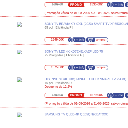
1699,00
1535,00€
(Promoção válida de 01-08-2026 a 31-08-2026, salvo rotura
SONY TV BRAVIA XR X90L (2023) SMART TV XR65X90LA
65 pol | Eficiência F |
1549,00€
SONY TV LED 4K KD75X81KAEP LED 75
75 Polegadas | Eficiência F |
1575,00€
HISENSE SÉRIE U8Q MINI-LED ULED SMART TV 75U8Q
75 pol | Eficiência D |
Desconto de 12.2%
1799,00
1579,00€
(Promoção válida de 01-08-2026 a 31-08-2026, salvo rotura
SAMSUNG TV QLED 4K QE65QN90BATXXC