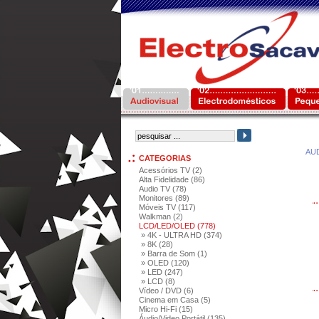
AU
CATEGORIAS
Acessórios TV (2)
Alta Fidelidade (86)
Audio TV (78)
Monitores (89)
Móveis TV (117)
Walkman (2)
LCD/LED/OLED (778)
» 4K - ULTRA HD (374)
» 8K (28)
» Barra de Som (1)
» OLED (120)
» LED (247)
» LCD (8)
Vídeo / DVD (6)
Cinema em Casa (5)
Micro Hi-Fi (15)
Áudio/Video Portátil (135)