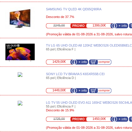
SAMSUNG TV QLED 4K QE65Q90RA
Desconto de 37.7%
2245,00
1399,00€
(Promoção válida de 01-08-2026 a 31-08-2026, salvo rotura
TV LG 65 UHD OLED A8 120HZ WEBOS26 OLED65B6ELC
65 pol | Eficiência F |
1429,00€
SONY LCD TV BRAVIA 5 K65XR55B.CEI
65 pol | Eficiência D |
1449,00€
LG TV 55 UHD OLED EVO A11 165HZ WEBOS26 55C64LA
55 pol | Eficiência F |
Desconto de 15.9%
1725,00
1450,00€
(Promoção válida de 01-08-2026 a 31-08-2026, salvo rotura