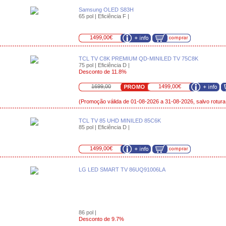
Samsung OLED S83H
65 pol | Eficiência F |
1499,00€
TCL TV C8K PREMIUM QD-MINILED TV 75C8K
75 pol | Eficiência D |
Desconto de 11.8%
1699,00
1499,00€
(Promoção válida de 01-08-2026 a 31-08-2026, salvo rotura
TCL TV 85 UHD MINILED 85C6K
85 pol | Eficiência D |
1499,00€
LG LED SMART TV 86UQ91006LA
86 pol |
Desconto de 9.7%