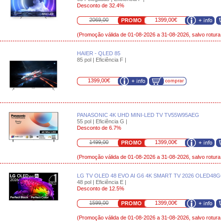
Desconto de 32.4%
2069,00
1399,00€
(Promoção válida de 01-08-2026 a 31-08-2026, salvo rotura
HAIER - QLED 85
85 pol | Eficiência F |
1399,00€
PANASONIC 4K UHD MINI-LED TV TV55W95AEG
55 pol | Eficiência G |
Desconto de 6.7%
1499,00
1399,00€
(Promoção válida de 01-08-2026 a 31-08-2026, salvo rotura
LG TV OLED 48 EVO AI G6 4K SMART TV 2026 OLED48G
48 pol | Eficiência E |
Desconto de 12.5%
1599,00
1399,00€
(Promoção válida de 01-08-2026 a 31-08-2026, salvo rotura