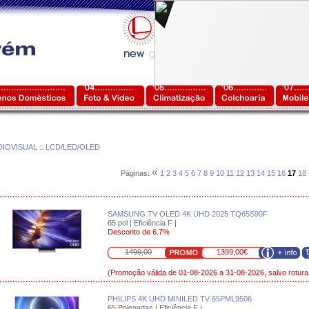
DIOVISUAL
::
LCD/LED/OLED
«
Páginas:
1
2
3
4
5
6
7
8
9
10
11
12
13
14
15
16
17
18
SAMSUNG TV OLED 4K UHD 2025 TQ65S90F
65 pol | Eficiência F |
Desconto de 6.7%
1499,00
1399,00€
(Promoção válida de 01-08-2026 a 31-08-2026, salvo rotura
PHILIPS 4K UHD MINILED TV 65PML9506
65 Polegadas | Eficiência F |