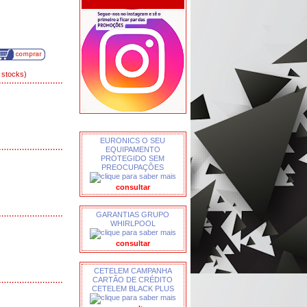
 stocks)
EURONICS O SEU
EQUIPAMENTO
PROTEGIDO SEM
PREOCUPAÇÕES
consultar
GARANTIAS GRUPO
WHIRLPOOL
consultar
CETELEM CAMPANHA
CARTÃO DE CRÉDITO
CETELEM BLACK PLUS